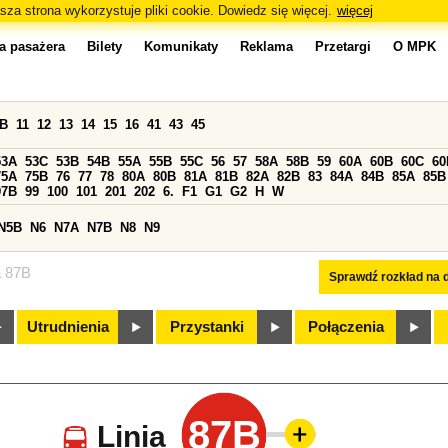
sza strona wykorzystuje pliki cookie. Dowiedz się więcej.
więcej
a pasażera
Bilety
Komunikaty
Reklama
Przetargi
O MPK
0B
11
12
13
14
15
16
41
43
45
53A
53C
53B
54B
55A
55B
55C
56
57
58A
58B
59
60A
60B
60C
60
75A
75B
76
77
78
80A
80B
81A
81B
82A
82B
83
84A
84B
85A
85B
97B
99
100
101
201
202
6.
F1
G1
G2
H
W
N5B
N6
N7A
N7B
N8
N9
a 87B
Sprawdź rozkład na d
Utrudnienia
Przystanki
Połączenia
87B
Linia