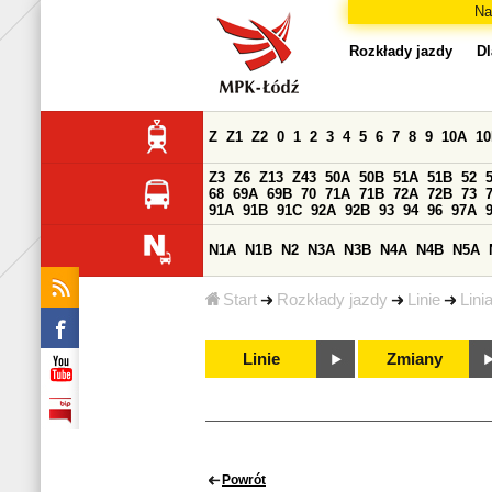
Na
Rozkłady jazdy
Dl
Z
Z1
Z2
0
1
2
3
4
5
6
7
8
9
10A
1
Z3
Z6
Z13
Z43
50A
50B
51A
51B
52
68
69A
69B
70
71A
71B
72A
72B
73
91A
91B
91C
92A
92B
93
94
96
97A
N1A
N1B
N2
N3A
N3B
N4A
N4B
N5A
Start
Rozkłady jazdy
Linie
Lini
Linie
Zmiany
Powrót