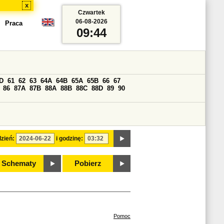
x
Czwartek
06-08-2026
Praca
09:44
D
61
62
63
64A
64B
65A
65B
66
67
86
87A
87B
88A
88B
88C
88D
89
90
zień:
i godzinę:
Schematy
Pobierz
Pomoc