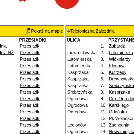
Pokaż na mapie
Telefoniczna Zajezdnia
PRZESIADKI
ULICA
PRZYSTAN
dnia
Przesiadki
1.
Żubardź
dnia NŻ
Przesiadki
Inowrocławska
2.
Lutomierska
Przesiadki
Lutomierska
3.
Włókniarzy
Przesiadki
Lutomierska
4.
Klonowa
Przesiadki
Kasprzaka
5.
Kutrzeby
Przesiadki
Kasprzaka
6.
Drewnowsk
Przesiadki
Kasprzaka
7.
Srebrzyńska
i
Przesiadki
Srebrzyńska
8.
Kasprzaka
Przesiadki
Ogrodowa
9.
Cm. Ogrodo
Przesiadki
Ogrodowa
10.
Karskiego
Przesiadki
Ogrodowa
11.
Gdańska
Przesiadki
12.
Pl. Wolności
Przesiadki
Legionów
13.
Zachodnia
Przesiadki
Ogrodowa
14.
Nowomiejsk