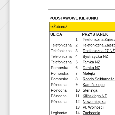
PODSTAWOWE KIERUNKI
Żubardź
ULICA
PRZYSTANEK
1.
Telefoniczna Zajez
Telefoniczna
2.
Telefoniczna Zajez
Telefoniczna
3.
Telefoniczna 27 NŻ
Telefoniczna
4.
Bystrzycka NŻ
Telefoniczna
5.
Tamka NŻ
Pomorska
6.
Tamka NŻ
Pomorska
7.
Matejki
Pomorska
8.
Rondo Solidarnośc
Północna
9.
Kamińskiego
Północna
10.
Sterlinga
Północna
11.
Kilińskiego NŻ
Północna
12.
Nowomiejska
13.
Pl. Wolności
Legionów
14.
Zachodnia