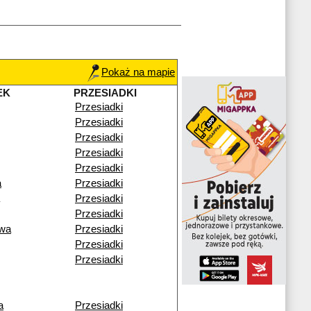
Pokaż na mapie
EK
PRZESIADKI
Przesiadki
Przesiadki
Przesiadki
Przesiadki
Przesiadki
a
Przesiadki
Przesiadki
Przesiadki
wa
Przesiadki
Przesiadki
Przesiadki
a
Przesiadki