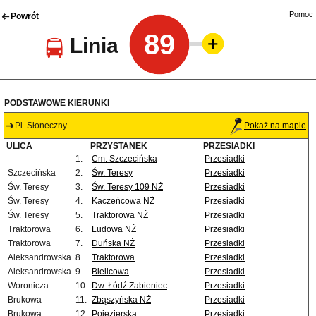
Pomoc
Powrót
89
Linia
PODSTAWOWE KIERUNKI
Pl. Słoneczny
Pokaż na mapie
ULICA
PRZYSTANEK
PRZESIADKI
1.
Cm. Szczecińska
Przesiadki
Szczecińska
2.
Św. Teresy
Przesiadki
Św. Teresy
3.
Św. Teresy 109 NŻ
Przesiadki
Św. Teresy
4.
Kaczeńcowa NŻ
Przesiadki
Św. Teresy
5.
Traktorowa NŻ
Przesiadki
Traktorowa
6.
Ludowa NŻ
Przesiadki
Traktorowa
7.
Duńska NŻ
Przesiadki
Aleksandrowska
8.
Traktorowa
Przesiadki
Aleksandrowska
9.
Bielicowa
Przesiadki
Woronicza
10.
Dw. Łódź Żabieniec
Przesiadki
Brukowa
11.
Zbąszyńska NŻ
Przesiadki
Brukowa
12.
Pojezierska
Przesiadki