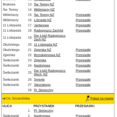
Brukowa
13.
Św. Teresy NŻ
Św. Teresy
14.
Włókniarzy NŻ
Włókniarzy
15.
Św. Teresy NŻ
Przesiadki
Włókniarzy
16.
Liściasta NŻ
Przesiadki
11 Listopada
17.
Jantarowa
Przesiadki
11 Listopada
18.
Radogoszcz Zachód
Przesiadki
Dw. Łódź Radogoszcz
11 Listopada
19.
Zach.NŻ
Okulickiego
20.
11 Listopada NŻ
Okulickiego
21.
Zgierska NŻ
Przesiadki
Zgierska
22.
Brzoskwiniowa NŻ
Przesiadki
Świtezianki
23.
Zgierska
Przesiadki
Świtezianki
24.
Nastrojowa
Przesiadki
Dw. Łódź Radogoszcz
Przesiadki
Świtezianki
25.
Wsch. NŻ
Świtezianki
26.
Syrenki
Przesiadki
Świtezianki
27.
Sikorskiego
Przesiadki
28.
Pl. Słoneczny
Cm. Szczecińska
Pokaż na mapie
ULICA
PRZYSTANEK
PRZESIADKI
1.
Pl. Słoneczny
Świtezianki
2.
Nastrojowa
Przesiadki