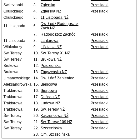
Świtezianki
3.
Zgierska
Przesiadki
Okulickiego
4.
Zgierska NŻ
Przesiadki
Okulickiego
5.
11 Listopada NŻ
Dw. Łódź Radogoszcz
11 Listopada
6.
Zach.NŻ
7.
Radogoszcz Zachód
Przesiadki
11 Listopada
8.
Jantarowa
Przesiadki
Włókniarzy
9.
Liściasta NŻ
Przesiadki
Św. Teresy
10.
Św. Teresy 91 NŻ
Św. Teresy
11.
Brukowa NŻ
Brukowa
12.
Pojezierska
Brukowa
13.
Zbąszyńska NŻ
Przesiadki
Limanowskiego
14.
Dw. Łódź Żabieniec
Przesiadki
Aleksandrowska
15.
Bielicowa
Przesiadki
Traktorowa
16.
Sierpowa
Przesiadki
Traktorowa
17.
Duńska NŻ
Przesiadki
Traktorowa
18.
Ludowa NŻ
Przesiadki
Traktorowa
19.
Św. Teresy NŻ
Przesiadki
Św. Teresy
20.
Kaczeńcowa NŻ
Przesiadki
Św. Teresy
21.
Św. Teresy 109 NŻ
Przesiadki
Św. Teresy
22.
Szczecińska
Przesiadki
23.
Cm. Szczecińska