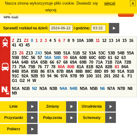
Nasza strona wykorzystuje pliki cookie. Dowiedz się
więcej
x
#
więcej.
Sprawdź rozkład na dzień:
i godzinę:
Z
Z1
Z2
0
1
2
3
4
5
6
7
8
9
10A
10B
11
12
13
14
15
16
41
43
45
Z3
Z6
Z13
Z43
50A
50B
51A
51B
52
53A
53C
53B
54B
55A
55B
55C
56
57
58A
58B
59
60A
60B
60C
60D
61
62
63
64A
64B
65A
65B
66
67
68
69A
69B
70
71A
71B
72A
72B
73
75A
75B
76
77
78
80A
80B
81A
81B
82A
82B
83
84A
84B
85A
85B
86
87A
87B
88A
88B
88C
88D
89
90
91A
91B
91C
92A
92B
93
94
96
97A
97B
99
100
101
201
202
6.
F1
G1
G2
H
W
N1A
N1B
N2
N3A
N3B
N4A
N4B
N5A
N5B
N6
N7A
N7B
N8
N9
Linie
Zmiany
Utrudnienia
Przystanki
Połączenia
Schematy
Pobierz