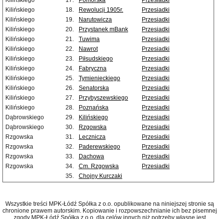
Kilińskiego
17.
Pomorska
Przesiadki
Kilińskiego
18.
Rewolucji 1905r.
Przesiadki
Kilińskiego
19.
Narutowicza
Przesiadki
Kilińskiego
20.
Przystanek mBank
Przesiadki
Kilińskiego
21.
Tuwima
Przesiadki
Kilińskiego
22.
Nawrot
Przesiadki
Kilińskiego
23.
Piłsudskiego
Przesiadki
Kilińskiego
24.
Fabryczna
Przesiadki
Kilińskiego
25.
Tymienieckiego
Przesiadki
Kilińskiego
26.
Senatorska
Przesiadki
Kilińskiego
27.
Przybyszewskiego
Przesiadki
Kilińskiego
28.
Poznańska
Przesiadki
Dąbrowskiego
29.
Kilińskiego
Przesiadki
Dąbrowskiego
30.
Rzgowska
Przesiadki
Rzgowska
31.
Lecznicza
Przesiadki
Rzgowska
32.
Paderewskiego
Przesiadki
Rzgowska
33.
Dachowa
Przesiadki
Rzgowska
34.
Cm. Rzgowska
Przesiadki
35.
Chojny Kurczaki
Wszystkie treści MPK-Łódź Spółka z o.o. opublikowane na niniejszej stronie są
chronione prawem autorskim. Kopiowanie i rozpowszechnianie ich bez pisemnej
zgody MPK-Łódź Spółka z o.o. dla celów innych niż potrzeby własne jest