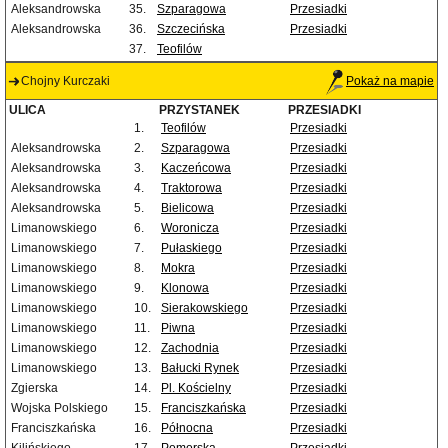
Aleksandrowska
35.
Szparagowa
Przesiadki
Aleksandrowska
36.
Szczecińska
Przesiadki
37.
Teofilów
Chojny Kurczaki
Pokaż na mapie
ULICA
PRZYSTANEK
PRZESIADKI
1.
Teofilów
Przesiadki
Aleksandrowska
2.
Szparagowa
Przesiadki
Aleksandrowska
3.
Kaczeńcowa
Przesiadki
Aleksandrowska
4.
Traktorowa
Przesiadki
Aleksandrowska
5.
Bielicowa
Przesiadki
Limanowskiego
6.
Woronicza
Przesiadki
Limanowskiego
7.
Pułaskiego
Przesiadki
Limanowskiego
8.
Mokra
Przesiadki
Limanowskiego
9.
Klonowa
Przesiadki
Limanowskiego
10.
Sierakowskiego
Przesiadki
Limanowskiego
11.
Piwna
Przesiadki
Limanowskiego
12.
Zachodnia
Przesiadki
Limanowskiego
13.
Bałucki Rynek
Przesiadki
Zgierska
14.
Pl. Kościelny
Przesiadki
Wojska Polskiego
15.
Franciszkańska
Przesiadki
Franciszkańska
16.
Północna
Przesiadki