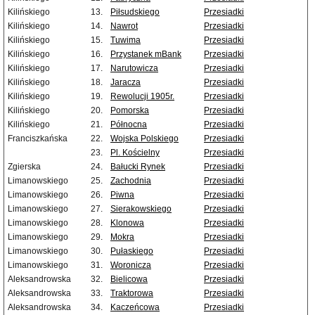
Kilińskiego
13.
Piłsudskiego
Przesiadki
Kilińskiego
14.
Nawrot
Przesiadki
Kilińskiego
15.
Tuwima
Przesiadki
Kilińskiego
16.
Przystanek mBank
Przesiadki
Kilińskiego
17.
Narutowicza
Przesiadki
Kilińskiego
18.
Jaracza
Przesiadki
Kilińskiego
19.
Rewolucji 1905r.
Przesiadki
Kilińskiego
20.
Pomorska
Przesiadki
Kilińskiego
21.
Północna
Przesiadki
Franciszkańska
22.
Wojska Polskiego
Przesiadki
23.
Pl. Kościelny
Przesiadki
Zgierska
24.
Bałucki Rynek
Przesiadki
Limanowskiego
25.
Zachodnia
Przesiadki
Limanowskiego
26.
Piwna
Przesiadki
Limanowskiego
27.
Sierakowskiego
Przesiadki
Limanowskiego
28.
Klonowa
Przesiadki
Limanowskiego
29.
Mokra
Przesiadki
Limanowskiego
30.
Pułaskiego
Przesiadki
Limanowskiego
31.
Woronicza
Przesiadki
Aleksandrowska
32.
Bielicowa
Przesiadki
Aleksandrowska
33.
Traktorowa
Przesiadki
Aleksandrowska
34.
Kaczeńcowa
Przesiadki