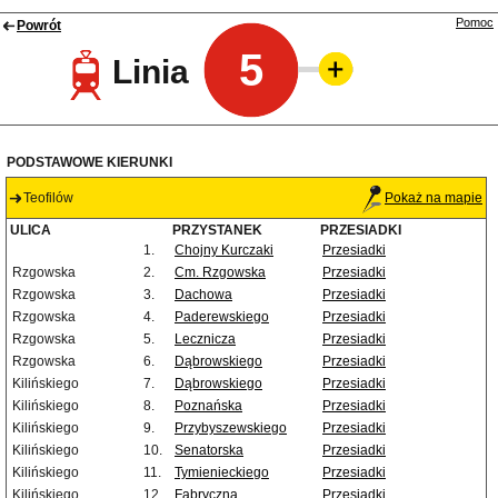
Pomoc
Powrót
5
Linia
PODSTAWOWE KIERUNKI
Teofilów
Pokaż na mapie
ULICA
PRZYSTANEK
PRZESIADKI
1.
Chojny Kurczaki
Przesiadki
Rzgowska
2.
Cm. Rzgowska
Przesiadki
Rzgowska
3.
Dachowa
Przesiadki
Rzgowska
4.
Paderewskiego
Przesiadki
Rzgowska
5.
Lecznicza
Przesiadki
Rzgowska
6.
Dąbrowskiego
Przesiadki
Kilińskiego
7.
Dąbrowskiego
Przesiadki
Kilińskiego
8.
Poznańska
Przesiadki
Kilińskiego
9.
Przybyszewskiego
Przesiadki
Kilińskiego
10.
Senatorska
Przesiadki
Kilińskiego
11.
Tymienieckiego
Przesiadki
Kilińskiego
12.
Fabryczna
Przesiadki