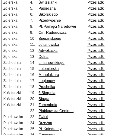
Zgierska
4.
Świtezianki
Przesiadki
Zgierska
5.
Pasieczna
Przesiadki
Zgierska
6.
Sikorskiego
Przesiadki
Zgierska
7.
Przedwiośnie
Przesiadki
Zgierska
8.
Pl. Pamięci Narodowej
Przesiadki
Zgierska
9.
Cm. Radogoszcz
Przesiadki
Zgierska
10.
Biegańskiego
Przesiadki
Zgierska
11.
Julianowska
Przesiadki
Zgierska
12.
Adwokacka
Przesiadki
Zgierska
13.
Dolna
Przesiadki
Zachodnia
14.
Limanowskiego
Przesiadki
Zachodnia
15.
Lutomierska
Przesiadki
Zachodnia
16.
Manufaktura
Przesiadki
Zachodnia
17.
Legionów
Przesiadki
Zachodnia
18.
Próchnika
Przesiadki
Kościuszki
19.
6 Sierpnia
Przesiadki
Kościuszki
20.
Struga
Przesiadki
Kościuszki
21.
Zamenhofa
Przesiadki
22.
Piotrkowska Centrum
Przesiadki
Piotrkowska
23.
Żwirki
Przesiadki
Piotrkowska
24.
Brzeźna
Przesiadki
Piotrkowska
25.
Pl. Katedralny
Przesiadki