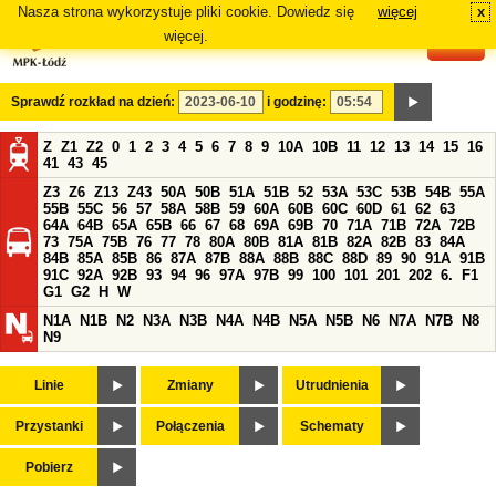
Nasza strona wykorzystuje pliki cookie. Dowiedz się
więcej
x
#
więcej.
Sprawdź rozkład na dzień:
i godzinę:
Z
Z1
Z2
0
1
2
3
4
5
6
7
8
9
10A
10B
11
12
13
14
15
16
41
43
45
Z3
Z6
Z13
Z43
50A
50B
51A
51B
52
53A
53C
53B
54B
55A
55B
55C
56
57
58A
58B
59
60A
60B
60C
60D
61
62
63
64A
64B
65A
65B
66
67
68
69A
69B
70
71A
71B
72A
72B
73
75A
75B
76
77
78
80A
80B
81A
81B
82A
82B
83
84A
84B
85A
85B
86
87A
87B
88A
88B
88C
88D
89
90
91A
91B
91C
92A
92B
93
94
96
97A
97B
99
100
101
201
202
6.
F1
G1
G2
H
W
N1A
N1B
N2
N3A
N3B
N4A
N4B
N5A
N5B
N6
N7A
N7B
N8
N9
Linie
Zmiany
Utrudnienia
Przystanki
Połączenia
Schematy
Pobierz