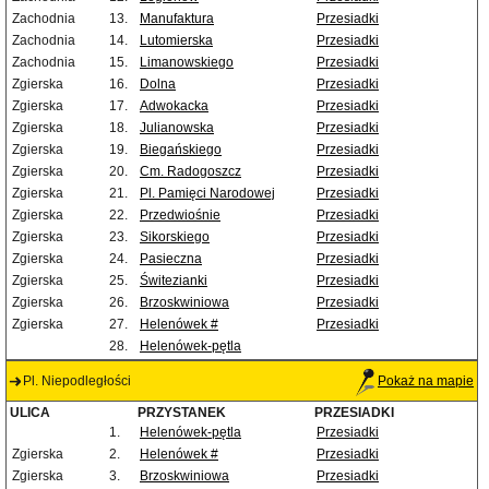
Zachodnia
13.
Manufaktura
Przesiadki
Zachodnia
14.
Lutomierska
Przesiadki
Zachodnia
15.
Limanowskiego
Przesiadki
Zgierska
16.
Dolna
Przesiadki
Zgierska
17.
Adwokacka
Przesiadki
Zgierska
18.
Julianowska
Przesiadki
Zgierska
19.
Biegańskiego
Przesiadki
Zgierska
20.
Cm. Radogoszcz
Przesiadki
Zgierska
21.
Pl. Pamięci Narodowej
Przesiadki
Zgierska
22.
Przedwiośnie
Przesiadki
Zgierska
23.
Sikorskiego
Przesiadki
Zgierska
24.
Pasieczna
Przesiadki
Zgierska
25.
Świtezianki
Przesiadki
Zgierska
26.
Brzoskwiniowa
Przesiadki
Zgierska
27.
Helenówek #
Przesiadki
28.
Helenówek-pętla
Pl. Niepodległości
Pokaż na mapie
ULICA
PRZYSTANEK
PRZESIADKI
1.
Helenówek-pętla
Przesiadki
Zgierska
2.
Helenówek #
Przesiadki
Zgierska
3.
Brzoskwiniowa
Przesiadki