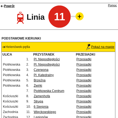
Pomoc
Powrót
11
Linia
PODSTAWOWE KIERUNKI
Helenówek-pętla
Pokaż na mapie
ULICA
PRZYSTANEK
PRZESIADKI
1.
Pl. Niepodległości
Przesiadki
Piotrkowska
2.
Pl. Niepodległości
Przesiadki
Piotrkowska
3.
Czerwona
Przesiadki
Piotrkowska
4.
Pl. Katedralny
Przesiadki
Piotrkowska
5.
Brzeźna
Przesiadki
Piotrkowska
6.
Żwirki
Przesiadki
7.
Piotrkowska Centrum
Przesiadki
Kościuszki
8.
Zamenhofa
Przesiadki
Kościuszki
9.
Struga
Przesiadki
Kościuszki
10.
6 Sierpnia
Przesiadki
Zachodnia
11.
Więckowskiego
Przesiadki
Zachodnia
12.
Legionów
Przesiadki