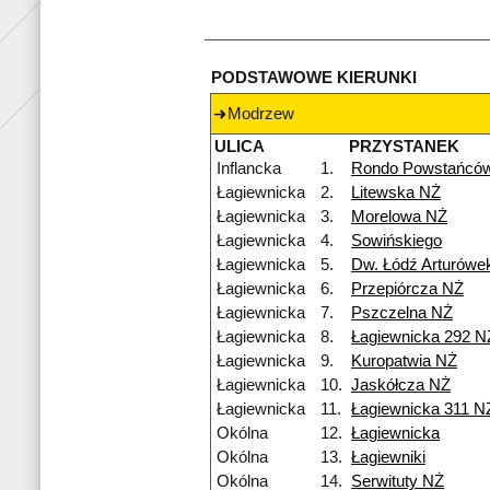
PODSTAWOWE KIERUNKI
Modrzew
ULICA
PRZYSTANEK
Inflancka
1.
Rondo Powstańców
Łagiewnicka
2.
Litewska NŻ
Łagiewnicka
3.
Morelowa NŻ
Łagiewnicka
4.
Sowińskiego
Łagiewnicka
5.
Dw. Łódź Arturówe
Łagiewnicka
6.
Przepiórcza NŻ
Łagiewnicka
7.
Pszczelna NŻ
Łagiewnicka
8.
Łagiewnicka 292 N
Łagiewnicka
9.
Kuropatwia NŻ
Łagiewnicka
10.
Jaskółcza NŻ
Łagiewnicka
11.
Łagiewnicka 311 N
Okólna
12.
Łagiewnicka
Okólna
13.
Łagiewniki
Okólna
14.
Serwituty NŻ