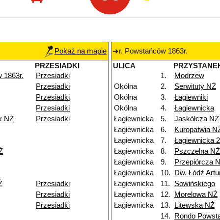
Pokaż na mapie
r. Powstańców 1863r.
PRZESIADKI
ULICA
PRZYSTANE
 1863r.
Przesiadki
1.
Modrzew
Przesiadki
Okólna
2.
Serwituty NŻ
Przesiadki
Okólna
3.
Łagiewniki
Przesiadki
Okólna
4.
Łagiewnicka
k NŻ
Przesiadki
Łagiewnicka
5.
Jaskółcza NŻ
Łagiewnicka
6.
Kuropatwia N
Łagiewnicka
7.
Łagiewnicka 
Ż
Łagiewnicka
8.
Pszczelna NŻ
Łagiewnicka
9.
Przepiórcza 
Łagiewnicka
10.
Dw. Łódź Art
Ż
Przesiadki
Łagiewnicka
11.
Sowińskiego
Przesiadki
Łagiewnicka
12.
Morelowa NŻ
Przesiadki
Łagiewnicka
13.
Litewska NŻ
14.
Rondo Powsta