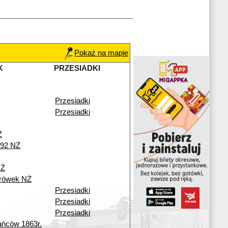
Pokaż na mapie
K
PRZESIADKI
Przesiadki
Przesiadki
Ż
292 NŻ
NŻ
urówek NŻ
Przesiadki
Przesiadki
Przesiadki
ńców 1863r.