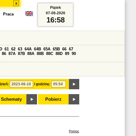
x
Piątek
07-08-2026
Praca
16:58
D
61
62
63
64A
64B
65A
65B
66
67
86
87A
87B
88A
88B
88C
88D
89
90
zień:
i godzinę:
Schematy
Pobierz
Pomoc