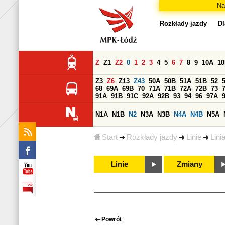
Na
Rozkłady jazdy
Dl
Z
Z1
Z2
0
1
2
3
4
5
6
7
8
9
10A
1
Z3
Z6
Z13
Z43
50A
50B
51A
51B
52
68
69A
69B
70
71A
71B
72A
72B
73
91A
91B
91C
92A
92B
93
94
96
97A
N1A
N1B
N2
N3A
N3B
N4A
N4B
N5A
Start
Rozkłady jazdy
Linie
Lini
Linie
Zmiany
Powrót