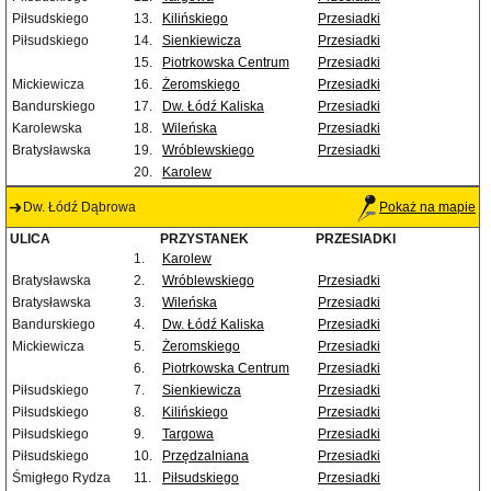
Piłsudskiego
13.
Kilińskiego
Przesiadki
Piłsudskiego
14.
Sienkiewicza
Przesiadki
15.
Piotrkowska Centrum
Przesiadki
Mickiewicza
16.
Żeromskiego
Przesiadki
Bandurskiego
17.
Dw. Łódź Kaliska
Przesiadki
Karolewska
18.
Wileńska
Przesiadki
Bratysławska
19.
Wróblewskiego
Przesiadki
20.
Karolew
Dw. Łódź Dąbrowa
Pokaż na mapie
ULICA
PRZYSTANEK
PRZESIADKI
1.
Karolew
Bratysławska
2.
Wróblewskiego
Przesiadki
Bratysławska
3.
Wileńska
Przesiadki
Bandurskiego
4.
Dw. Łódź Kaliska
Przesiadki
Mickiewicza
5.
Żeromskiego
Przesiadki
6.
Piotrkowska Centrum
Przesiadki
Piłsudskiego
7.
Sienkiewicza
Przesiadki
Piłsudskiego
8.
Kilińskiego
Przesiadki
Piłsudskiego
9.
Targowa
Przesiadki
Piłsudskiego
10.
Przędzalniana
Przesiadki
Śmigłego Rydza
11.
Piłsudskiego
Przesiadki