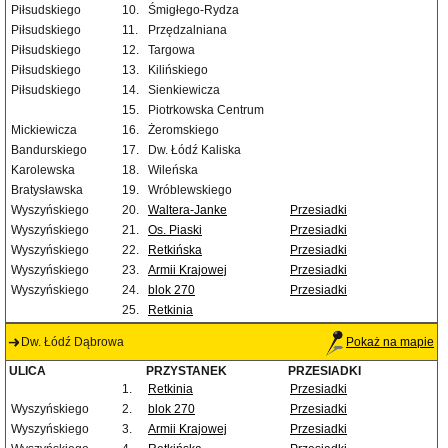
Piłsudskiego
10.
Śmigłego-Rydza
Piłsudskiego
11.
Przędzalniana
Piłsudskiego
12.
Targowa
Piłsudskiego
13.
Kilińskiego
Piłsudskiego
14.
Sienkiewicza
15.
Piotrkowska Centrum
Mickiewicza
16.
Żeromskiego
Bandurskiego
17.
Dw. Łódź Kaliska
Karolewska
18.
Wileńska
Bratysławska
19.
Wróblewskiego
Wyszyńskiego
20.
Waltera-Janke
Przesiadki
Wyszyńskiego
21.
Os. Piaski
Przesiadki
Wyszyńskiego
22.
Retkińska
Przesiadki
Wyszyńskiego
23.
Armii Krajowej
Przesiadki
Wyszyńskiego
24.
blok 270
Przesiadki
25.
Retkinia
Dw. Łódź Dąbrowa
Pokaż na mapie
ULICA
PRZYSTANEK
PRZESIADKI
1.
Retkinia
Przesiadki
Wyszyńskiego
2.
blok 270
Przesiadki
Wyszyńskiego
3.
Armii Krajowej
Przesiadki