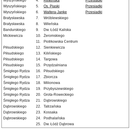
Wyszyńskiego
4.
Retkińska
Przesiadki
Wyszyńskiego
5.
Os. Piaski
Przesiadki
Wyszyńskiego
6.
Waltera-Janke
Przesiadki
Bratysławska
7.
Wróblewskiego
Bratysławska
8.
Wileńska
Bandurskiego
9.
Dw. Łódź Kaliska
Mickiewicza
10.
Żeromskiego
11.
Piotrkowska Centrum
Piłsudskiego
12.
Sienkiewicza
Piłsudskiego
13.
Kilińskiego
Piłsudskiego
14.
Targowa
Piłsudskiego
15.
Przędzalniana
Śmigłego Rydza
16.
Piłsudskiego
Śmigłego Rydza
17.
Zbiorcza
Śmigłego Rydza
18.
Milionowa
Śmigłego Rydza
19.
Przybyszewskiego
Śmigłego Rydza
20.
Grota-Roweckiego
Śmigłego Rydza
21.
Dąbrowskiego
Dąbrowskiego
22.
Tatrzańska
Dąbrowskiego
23.
Kossaka
Dąbrowskiego
24.
Podhalańska
25.
Dw. Łódź Dąbrowa