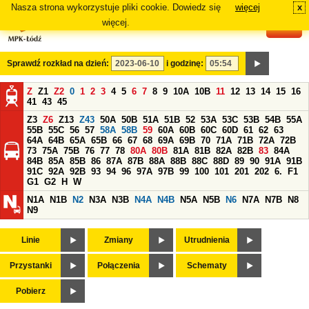
Nasza strona wykorzystuje pliki cookie. Dowiedz się
więcej
x
#
więcej.
Sprawdź rozkład na dzień:
i godzinę:
Z
Z1
Z2
0
1
2
3
4
5
6
7
8
9
10A
10B
11
12
13
14
15
16
41
43
45
Z3
Z6
Z13
Z43
50A
50B
51A
51B
52
53A
53C
53B
54B
55A
55B
55C
56
57
58A
58B
59
60A
60B
60C
60D
61
62
63
64A
64B
65A
65B
66
67
68
69A
69B
70
71A
71B
72A
72B
73
75A
75B
76
77
78
80A
80B
81A
81B
82A
82B
83
84A
84B
85A
85B
86
87A
87B
88A
88B
88C
88D
89
90
91A
91B
91C
92A
92B
93
94
96
97A
97B
99
100
101
201
202
6.
F1
G1
G2
H
W
N1A
N1B
N2
N3A
N3B
N4A
N4B
N5A
N5B
N6
N7A
N7B
N8
N9
Linie
Zmiany
Utrudnienia
Przystanki
Połączenia
Schematy
Pobierz