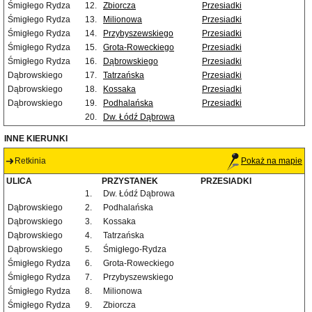
Śmigłego Rydza
12.
Zbiorcza
Przesiadki
Śmigłego Rydza
13.
Milionowa
Przesiadki
Śmigłego Rydza
14.
Przybyszewskiego
Przesiadki
Śmigłego Rydza
15.
Grota-Roweckiego
Przesiadki
Śmigłego Rydza
16.
Dąbrowskiego
Przesiadki
Dąbrowskiego
17.
Tatrzańska
Przesiadki
Dąbrowskiego
18.
Kossaka
Przesiadki
Dąbrowskiego
19.
Podhalańska
Przesiadki
20.
Dw. Łódź Dąbrowa
INNE KIERUNKI
Retkinia
Pokaż na mapie
ULICA
PRZYSTANEK
PRZESIADKI
1.
Dw. Łódź Dąbrowa
Dąbrowskiego
2.
Podhalańska
Dąbrowskiego
3.
Kossaka
Dąbrowskiego
4.
Tatrzańska
Dąbrowskiego
5.
Śmigłego-Rydza
Śmigłego Rydza
6.
Grota-Roweckiego
Śmigłego Rydza
7.
Przybyszewskiego
Śmigłego Rydza
8.
Milionowa
Śmigłego Rydza
9.
Zbiorcza