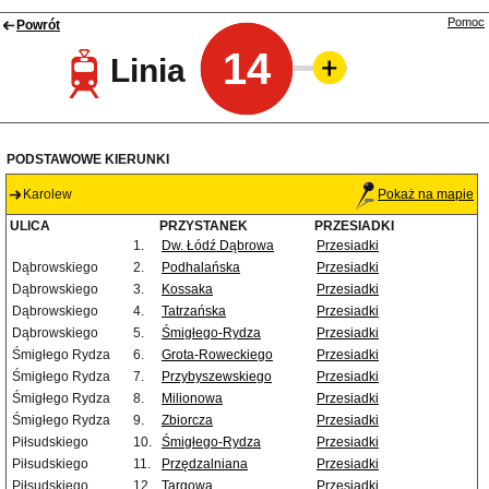
Pomoc
Powrót
14
Linia
PODSTAWOWE KIERUNKI
Karolew
Pokaż na mapie
ULICA
PRZYSTANEK
PRZESIADKI
1.
Dw. Łódź Dąbrowa
Przesiadki
Dąbrowskiego
2.
Podhalańska
Przesiadki
Dąbrowskiego
3.
Kossaka
Przesiadki
Dąbrowskiego
4.
Tatrzańska
Przesiadki
Dąbrowskiego
5.
Śmigłego-Rydza
Przesiadki
Śmigłego Rydza
6.
Grota-Roweckiego
Przesiadki
Śmigłego Rydza
7.
Przybyszewskiego
Przesiadki
Śmigłego Rydza
8.
Milionowa
Przesiadki
Śmigłego Rydza
9.
Zbiorcza
Przesiadki
Piłsudskiego
10.
Śmigłego-Rydza
Przesiadki
Piłsudskiego
11.
Przędzalniana
Przesiadki
Piłsudskiego
12.
Targowa
Przesiadki