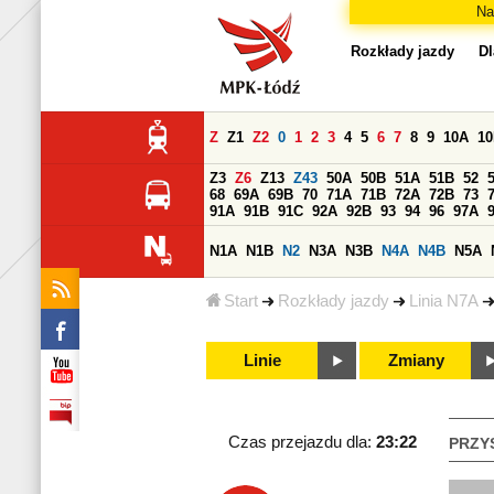
Na
Rozkłady jazdy
Dl
Z
Z1
Z2
0
1
2
3
4
5
6
7
8
9
10A
1
Z3
Z6
Z13
Z43
50A
50B
51A
51B
52
68
69A
69B
70
71A
71B
72A
72B
73
91A
91B
91C
92A
92B
93
94
96
97A
N1A
N1B
N2
N3A
N3B
N4A
N4B
N5A
Start
Rozkłady jazdy
Linia N7A
Linie
Zmiany
Czas przejazdu dla:
23:22
PRZY