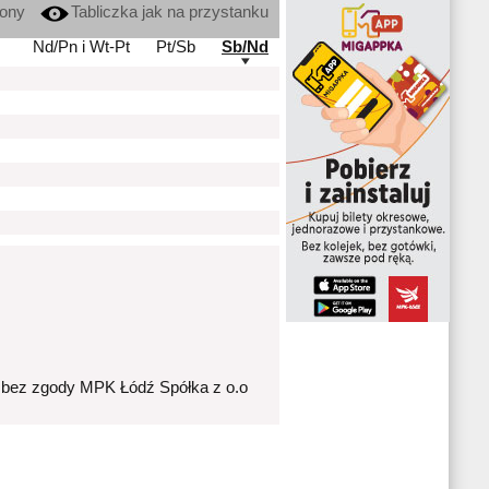
kony
Tabliczka jak na przystanku
Nd/Pn i Wt-Pt
Pt/Sb
Sb/Nd
 bez zgody MPK Łódź Spółka z o.o