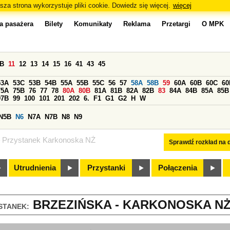
sza strona wykorzystuje pliki cookie. Dowiedz się więcej.
więcej
a pasażera
Bilety
Komunikaty
Reklama
Przetargi
O MPK
0B
11
12
13
14
15
16
41
43
45
53A
53C
53B
54B
55A
55B
55C
56
57
58A
58B
59
60A
60B
60C
60
75A
75B
76
77
78
80A
80B
81A
81B
82A
82B
83
84A
84B
85A
85B
97B
99
100
101
201
202
6.
F1
G1
G2
H
W
N5B
N6
N7A
N7B
N8
N9
Przystanek Karkonoska NŻ
Sprawdź rozkład na d
Utrudnienia
Przystanki
Połączenia
BRZEZIŃSKA - KARKONOSKA NŻ 
STANEK: