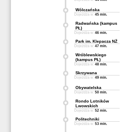
Wólczańska
Dojeżdża w:
45 min.
Radwańska (kampus
PŁ)
Dojeżdża w:
46 min.
Park im. Klepacza NŻ
Dojeżdża w:
47 min.
Wróblewskiego
(kampus PŁ)
Dojeżdża w:
48 min.
Skrzywana
Dojeżdża w:
49 min.
Obywatelska
Dojeżdża w:
50 min.
Rondo Lotników
Lwowskich
Dojeżdża w:
52 min.
Politechniki
Dojeżdża w:
53 min.