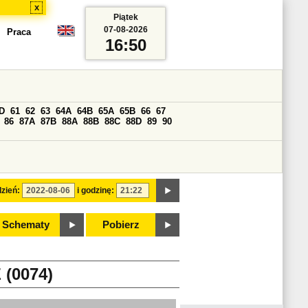
x
Piątek
07-08-2026
Praca
16:50
D
61
62
63
64A
64B
65A
65B
66
67
86
87A
87B
88A
88B
88C
88D
89
90
zień:
i godzinę:
Schematy
Pobierz
(0074)