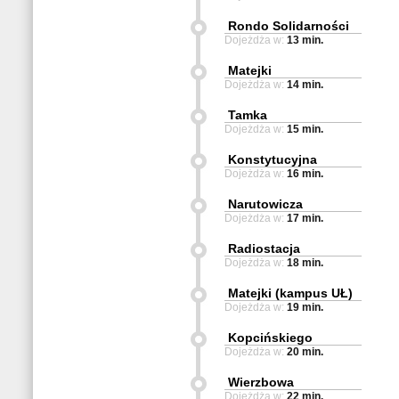
Rondo Solidarności
Dojeżdża w:
13 min.
Matejki
Dojeżdża w:
14 min.
Tamka
Dojeżdża w:
15 min.
Konstytucyjna
Dojeżdża w:
16 min.
Narutowicza
Dojeżdża w:
17 min.
Radiostacja
Dojeżdża w:
18 min.
Matejki (kampus UŁ)
Dojeżdża w:
19 min.
Kopcińskiego
Dojeżdża w:
20 min.
Wierzbowa
Dojeżdża w:
22 min.