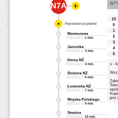
Pr
N7A
23
Poprzednie przystanki
0
1
Marmurowa
2
Dojeżdża w:
1 min.
3
Janosika
4
Dojeżdża w:
3 min.
5
Kerna NŻ
x - 
Dojeżdża w:
4 min.
Wszy
Śnieżna NŻ
Dojeżdża w:
6 min.
Zakł
Tole
Łomnicka NŻ
opóź
Dojeżdża w:
7 min.
Kopi
jest
Wojska Polskiego
Dojeżdża w:
9 min.
Smutna
Dojeżdża w:
10 min.