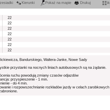
zesiadki
Kierunki
Pokaż na mapie
Drukuj
i
22
22
22
22
22
22
22
Mickiewicza, Bandurskiego, Waltera-Janke, Nowe Sady
stkie przystanki na nocnych liniach autobusowych są na żądanie.
ócenia ruchu powodują zmiany czasów odjazdów
rancja: przyspieszenie - 1 min.
nienie - do 4 min.
owanie i rozpowszechnianie rozkładów jazdy w celach zarobkowych
 zabronione.