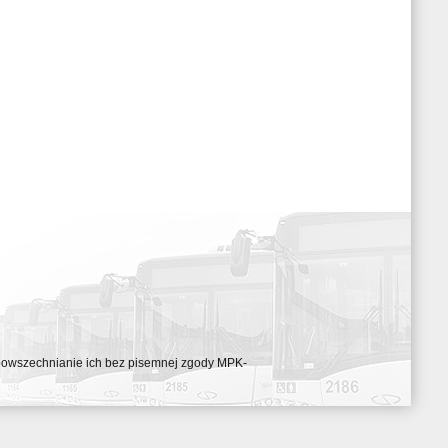
ozpowszechnianie ich bez pisemnej zgody MPK-