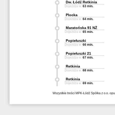
Dw. Łódź Retkinia
Dojeżdża w:
63 min.
Plocka
Dojeżdża w:
64 min.
Maratońska 91 NŻ
Dojeżdża w:
65 min.
Popiełuszki
Dojeżdża w:
66 min.
Popiełuszki 21
Dojeżdża w:
67 min.
Retkinia
Dojeżdża w:
68 min.
Retkinia
Dojeżdża w:
69 min.
Wszystkie treści MPK-Łódź Spółka z o.o. op