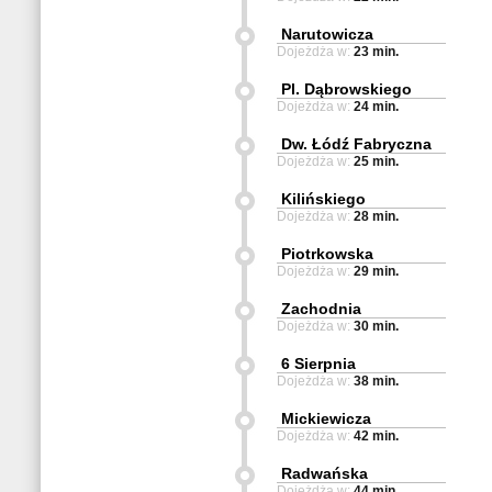
Narutowicza
Dojeżdża w:
23 min.
Pl. Dąbrowskiego
Dojeżdża w:
24 min.
Dw. Łódź Fabryczna
Dojeżdża w:
25 min.
Kilińskiego
Dojeżdża w:
28 min.
Piotrkowska
Dojeżdża w:
29 min.
Zachodnia
Dojeżdża w:
30 min.
6 Sierpnia
Dojeżdża w:
38 min.
Mickiewicza
Dojeżdża w:
42 min.
Radwańska
Dojeżdża w:
44 min.