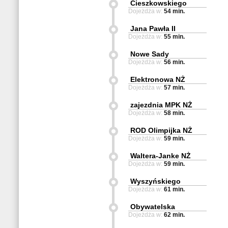
Cieszkowskiego
Dojeżdża w:
54 min.
Jana Pawła II
Dojeżdża w:
55 min.
Nowe Sady
Dojeżdża w:
56 min.
Elektronowa NŻ
Dojeżdża w:
57 min.
zajezdnia MPK NŻ
Dojeżdża w:
58 min.
ROD Olimpijka NŻ
Dojeżdża w:
59 min.
Waltera-Janke NŻ
Dojeżdża w:
59 min.
Wyszyńskiego
Dojeżdża w:
61 min.
Obywatelska
Dojeżdża w:
62 min.