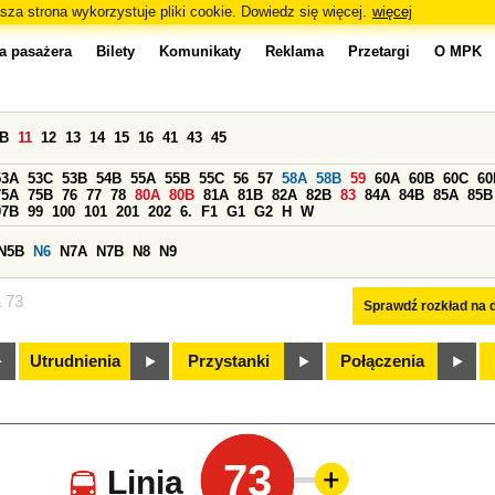
sza strona wykorzystuje pliki cookie. Dowiedz się więcej.
więcej
a pasażera
Bilety
Komunikaty
Reklama
Przetargi
O MPK
0B
11
12
13
14
15
16
41
43
45
53A
53C
53B
54B
55A
55B
55C
56
57
58A
58B
59
60A
60B
60C
60
75A
75B
76
77
78
80A
80B
81A
81B
82A
82B
83
84A
84B
85A
85B
97B
99
100
101
201
202
6.
F1
G1
G2
H
W
N5B
N6
N7A
N7B
N8
N9
a 73
Sprawdź rozkład na d
Utrudnienia
Przystanki
Połączenia
73
Linia