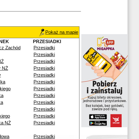
Pokaż na mapie
NEK
PRZESIADKI
cz Zachód
Przesiadki
Przesiadki
NŻ
Przesiadki
y NŻ
Przesiadki
y
Przesiadki
zka
Przesiadki
kiego
Przesiadki
ka
Przesiadki
ka
Przesiadki
Przesiadki
kiego
Przesiadki
ka NŻ
Przesiadki
dowa
Przesiadki