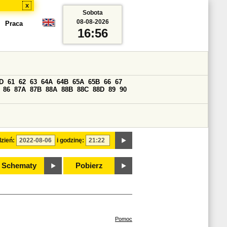
x
Sobota
08-08-2026
Praca
16:56
D
61
62
63
64A
64B
65A
65B
66
67
86
87A
87B
88A
88B
88C
88D
89
90
zień:
i godzinę:
Schematy
Pobierz
Pomoc