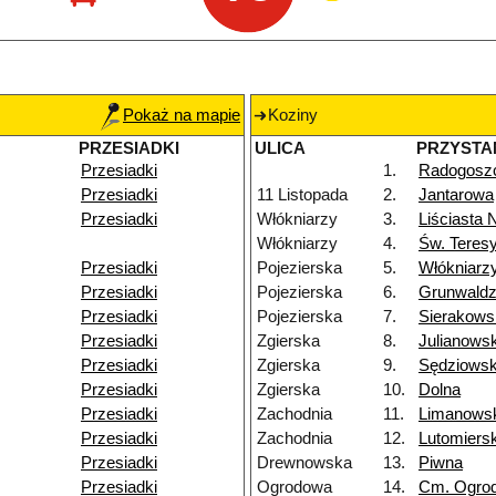
Pokaż na mapie
Koziny
PRZESIADKI
ULICA
PRZYSTA
Przesiadki
1.
Radogosz
Przesiadki
11 Listopada
2.
Jantarowa
Przesiadki
Włókniarzy
3.
Liściasta 
Włókniarzy
4.
Św. Teres
Przesiadki
Pojezierska
5.
Włókniarz
Przesiadki
Pojezierska
6.
Grunwald
Przesiadki
Pojezierska
7.
Sierakows
Przesiadki
Zgierska
8.
Julianows
Przesiadki
Zgierska
9.
Sędziows
Przesiadki
Zgierska
10.
Dolna
Przesiadki
Zachodnia
11.
Limanows
Przesiadki
Zachodnia
12.
Lutomiers
Przesiadki
Drewnowska
13.
Piwna
Przesiadki
Ogrodowa
14.
Cm. Ogro