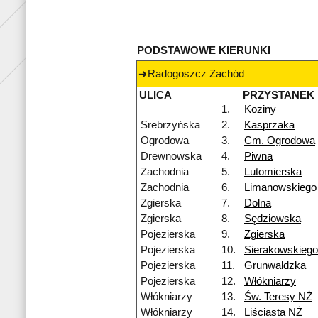
PODSTAWOWE KIERUNKI
Radogoszcz Zachód
ULICA
PRZYSTANEK
1.
Koziny
Srebrzyńska
2.
Kasprzaka
Ogrodowa
3.
Cm. Ogrodowa
Drewnowska
4.
Piwna
Zachodnia
5.
Lutomierska
Zachodnia
6.
Limanowskiego
Zgierska
7.
Dolna
Zgierska
8.
Sędziowska
Pojezierska
9.
Zgierska
Pojezierska
10.
Sierakowskiego
Pojezierska
11.
Grunwaldzka
Pojezierska
12.
Włókniarzy
Włókniarzy
13.
Św. Teresy NŻ
Włókniarzy
14.
Liściasta NŻ