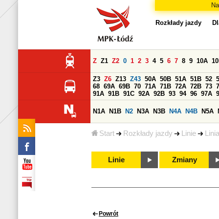
Na
Rozkłady jazdy
Dl
Z
Z1
Z2
0
1
2
3
4
5
6
7
8
9
10A
1
Z3
Z6
Z13
Z43
50A
50B
51A
51B
52
68
69A
69B
70
71A
71B
72A
72B
73
91A
91B
91C
92A
92B
93
94
96
97A
N1A
N1B
N2
N3A
N3B
N4A
N4B
N5A
Start
Rozkłady jazdy
Linie
Lini
Linie
Zmiany
Powrót