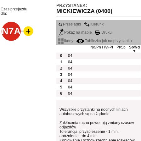
PRZYSTANEK:
Czas przejazdu
MICKIEWICZA (0400)
dla:
Przesiadki
Kierunki
N7A
Pokaż na mapie
Drukuj
ikony
Tabliczka jak na przystanku
Nd/Pn i Wt-Pt
Pt/Sb
Sb/Nd
0
04
1
04
2
04
3
04
4
04
5
04
6
04
Wszystkie przystanki na nocnych liniach
autobusowych są na żądanie.
Zakłócenia ruchu powodują zmiany czasów
odjazdów
Tolerancja: przyspieszenie - 1 min.
opóźnienie - do 4 min.
Kopiowanie i rozpowszechnianie rozkładów