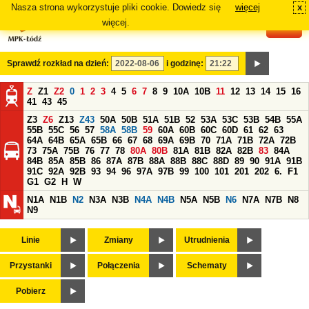
Nasza strona wykorzystuje pliki cookie. Dowiedz się
więcej
x
#
więcej.
Sprawdź rozkład na dzień:
i godzinę:
Z
Z1
Z2
0
1
2
3
4
5
6
7
8
9
10A
10B
11
12
13
14
15
16
41
43
45
Z3
Z6
Z13
Z43
50A
50B
51A
51B
52
53A
53C
53B
54B
55A
55B
55C
56
57
58A
58B
59
60A
60B
60C
60D
61
62
63
64A
64B
65A
65B
66
67
68
69A
69B
70
71A
71B
72A
72B
73
75A
75B
76
77
78
80A
80B
81A
81B
82A
82B
83
84A
84B
85A
85B
86
87A
87B
88A
88B
88C
88D
89
90
91A
91B
91C
92A
92B
93
94
96
97A
97B
99
100
101
201
202
6.
F1
G1
G2
H
W
N1A
N1B
N2
N3A
N3B
N4A
N4B
N5A
N5B
N6
N7A
N7B
N8
N9
Linie
Zmiany
Utrudnienia
Przystanki
Połączenia
Schematy
Pobierz