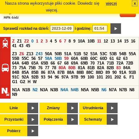
Nasza strona wykorzystuje pliki cookie. Dowiedz się
więcej
x
#
więcej.
Sprawdź rozkład na dzień:
i godzinę:
Z
Z1
Z2
0
1
2
3
4
5
6
7
8
9
10A
10B
11
12
13
14
15
16
41
43
45
Z3
Z6
Z13
Z43
50A
50B
51A
51B
52
53A
53C
53B
54B
55A
55B
55C
56
57
58A
58B
59
60A
60B
60C
60D
61
62
63
64A
64B
65A
65B
66
67
68
69A
69B
70
71A
71B
72A
72B
73
75A
75B
76
77
78
80A
80B
81A
81B
82A
82B
83
84A
84B
85A
85B
86
87A
87B
88A
88B
88C
88D
89
90
91A
91B
91C
92A
92B
93
94
96
97A
97B
99
100
101
201
202
6.
F1
G1
G2
H
W
N1A
N1B
N2
N3A
N3B
N4A
N4B
N5A
N5B
N6
N7A
N7B
N8
N9
Linie
Zmiany
Utrudnienia
Przystanki
Połączenia
Schematy
Pobierz