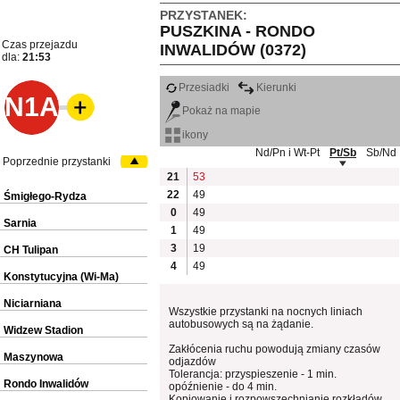
PRZYSTANEK:
PUSZKINA - RONDO
Czas przejazdu
INWALIDÓW (0372)
dla:
21:53
Przesiadki
Kierunki
N1A
Pokaż na mapie
ikony
Nd/Pn i Wt-Pt
Pt/Sb
Sb/Nd
Poprzednie przystanki
21
53
22
49
Śmigłego-Rydza
0
49
Sarnia
1
49
3
19
CH Tulipan
4
49
Konstytucyjna (Wi-Ma)
Niciarniana
Wszystkie przystanki na nocnych liniach
autobusowych są na żądanie.
Widzew Stadion
Zakłócenia ruchu powodują zmiany czasów
Maszynowa
odjazdów
Tolerancja: przyspieszenie - 1 min.
Rondo Inwalidów
opóźnienie - do 4 min.
Kopiowanie i rozpowszechnianie rozkładów