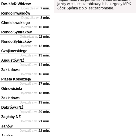
Dw. Łódź Widzew
jazdy w celach zarobkowych bez zgody MPK
Łódź Spółka z o.o jest zabronione.
Dojeżdża w:
7 min.
Rondo Inwalidów
Dojeżdża w:
8 min.
Chmielowskiego
Dojeżdża w:
10 min.
Rondo Sybiraków
Dojeżdża w:
11 min.
Rondo Sybiraków
Dojeżdża w:
12 min.
Czajkowskiego
Dojeżdża w:
13 min.
Augustów NŻ
Dojeżdża w:
14 min.
Zakładowa
Dojeżdża w:
16 min.
Piasta Kołodzieja
Dojeżdża w:
17 min.
Odnowiciela
Dojeżdża w:
18 min.
Zakładowa
Dojeżdża w:
19 min.
Dąbrówki NŻ
Dojeżdża w:
20 min.
Zagłoby NŻ
Dojeżdża w:
21 min.
Janów
Dojeżdża w:
22 min.
Janów