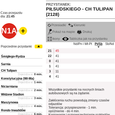
PRZYSTANEK:
PIŁSUDSKIEGO - CH TULIPAN
Czas przejazdu
(2128)
dla:
21:45
Przesiadki
Kierunki
N1A
Pokaż na mapie
Drukuj
ikony
Tabliczka jak na przystanku
Nd/Pn i Wt-Pt
Pt/Sb
Sb/Nd
Poprzednie przystanki
21
45
22
41
Śmigłego-Rydza
0
41
Sarnia
1
41
CH Tulipan
3
11
Dojeżdża w:
0 min.
4
41
Konstytucyjna (Wi-Ma)
Dojeżdża w:
1 min.
Niciarniana
Wszystkie przystanki na nocnych liniach
Dojeżdża w:
2 min.
autobusowych są na żądanie.
Widzew Stadion
Dojeżdża w:
3 min.
Zakłócenia ruchu powodują zmiany czasów
Maszynowa
odjazdów
Dojeżdża w:
4 min.
Tolerancja: przyspieszenie - 1 min.
Rondo Inwalidów
opóźnienie - do 4 min.
Dojeżdża w:
6 min.
Kopiowanie i rozpowszechnianie rozkładów