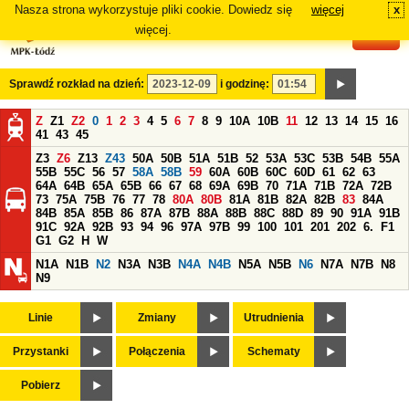
Nasza strona wykorzystuje pliki cookie. Dowiedz się
więcej
x
#
więcej.
Sprawdź rozkład na dzień:
i godzinę:
Z
Z1
Z2
0
1
2
3
4
5
6
7
8
9
10A
10B
11
12
13
14
15
16
41
43
45
Z3
Z6
Z13
Z43
50A
50B
51A
51B
52
53A
53C
53B
54B
55A
55B
55C
56
57
58A
58B
59
60A
60B
60C
60D
61
62
63
64A
64B
65A
65B
66
67
68
69A
69B
70
71A
71B
72A
72B
73
75A
75B
76
77
78
80A
80B
81A
81B
82A
82B
83
84A
84B
85A
85B
86
87A
87B
88A
88B
88C
88D
89
90
91A
91B
91C
92A
92B
93
94
96
97A
97B
99
100
101
201
202
6.
F1
G1
G2
H
W
N1A
N1B
N2
N3A
N3B
N4A
N4B
N5A
N5B
N6
N7A
N7B
N8
N9
Linie
Zmiany
Utrudnienia
Przystanki
Połączenia
Schematy
Pobierz