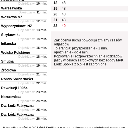
18
48
Dojeżdża w:
10 min.
Warszawska
19
48
Dojeżdża w:
11 min.
20
48
Woskowa NŻ
21
43
Dojeżdża w:
12 min.
22
40
Wypoczynkowa NŻ
Dojeżdża w:
13 min.
Strykowska
Dojeżdża w:
14 min.
Zakłócenia ruchu powodują zmiany czasów
Inflancka
odjazdów
Dojeżdża w:
16 min.
Tolerancja: przyspieszenie - 1 min.
opóźnienie - do 4 min.
Wojska Polskiego
Kopiowanie i rozpowszechnianie rozkładów
Dojeżdża w:
18 min.
jazdy w celach zarobkowych bez zgody MPK
Smutna
Łódź Spółka z o.o jest zabronione.
Dojeżdża w:
19 min.
Źródłowa
Dojeżdża w:
21 min.
Rondo Solidarności
Dojeżdża w:
22 min.
Rewolucji 1905r.
Dojeżdża w:
23 min.
Narutowicza
Dojeżdża w:
24 min.
Dw. Łódź Fabryczna
Dojeżdża w:
25 min.
Dw. Łódź Fabryczna
Dojeżdża w:
26 min.
Wszystkie treści MPK-Łódź Spółka z o.o. opublikowane na niniejszej stronie są