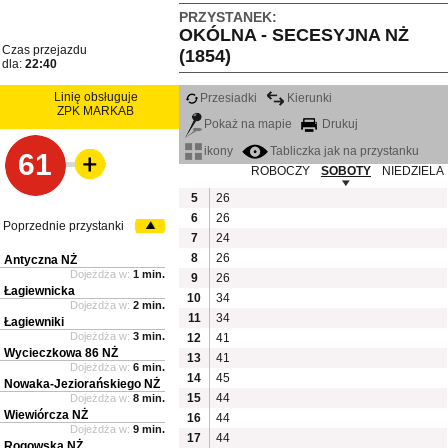
PRZYSTANEK:
OKÓLNA - SECESYJNA NŻ
Czas przejazdu
(1854)
dla:
22:40
Linię obsługuje
Przesiadki
Kierunki
ZPK MARKAB
Pokaż na mapie
Drukuj
ikony
Tabliczka jak na przystanku
61
ROBOCZY
SOBOTY
NIEDZIELA
5
26
6
26
Poprzednie przystanki
7
24
8
26
Antyczna NŻ
Dojeżdża w:
1 min.
9
26
Łagiewnicka
10
34
Dojeżdża w:
2 min.
11
34
Łagiewniki
Dojeżdża w:
3 min.
12
41
Wycieczkowa 86 NŻ
13
41
Dojeżdża w:
6 min.
14
45
Nowaka-Jeziorańskiego NŻ
15
44
Dojeżdża w:
8 min.
Wiewiórcza NŻ
16
44
Dojeżdża w:
9 min.
17
44
Rogowska NŻ