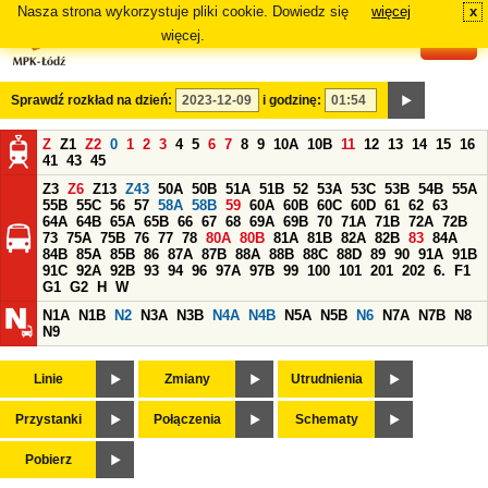
Nasza strona wykorzystuje pliki cookie. Dowiedz się
więcej
x
#
więcej.
Sprawdź rozkład na dzień:
i godzinę:
Z
Z1
Z2
0
1
2
3
4
5
6
7
8
9
10A
10B
11
12
13
14
15
16
41
43
45
Z3
Z6
Z13
Z43
50A
50B
51A
51B
52
53A
53C
53B
54B
55A
55B
55C
56
57
58A
58B
59
60A
60B
60C
60D
61
62
63
64A
64B
65A
65B
66
67
68
69A
69B
70
71A
71B
72A
72B
73
75A
75B
76
77
78
80A
80B
81A
81B
82A
82B
83
84A
84B
85A
85B
86
87A
87B
88A
88B
88C
88D
89
90
91A
91B
91C
92A
92B
93
94
96
97A
97B
99
100
101
201
202
6.
F1
G1
G2
H
W
N1A
N1B
N2
N3A
N3B
N4A
N4B
N5A
N5B
N6
N7A
N7B
N8
N9
Linie
Zmiany
Utrudnienia
Przystanki
Połączenia
Schematy
Pobierz