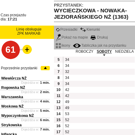
PRZYSTANEK:
WYCIECZKOWA - NOWAKA-
Czas przejazdu
JEZIORAŃSKIEGO NŻ (1363)
dla:
17:21
Linię obsługuje
Przesiadki
Kierunki
ZPK MARKAB
Pokaż na mapie
Drukuj
ikony
Tabliczka jak na przystanku
61
ROBOCZY
SOBOTY
NIEDZIELA
5
34
6
34
Poprzednie przystanki
7
32
8
34
Wiewiórcza NŻ
Dojeżdża w:
1 min.
9
34
Rogowska NŻ
10
42
Dojeżdża w:
2 min.
11
42
Warszawska
Dojeżdża w:
4 min.
12
49
Woskowa NŻ
13
49
Dojeżdża w:
5 min.
14
53
Wypoczynkowa NŻ
15
52
Dojeżdża w:
6 min.
Strykowska
16
52
Dojeżdża w:
7 min.
17
52
Inflancka