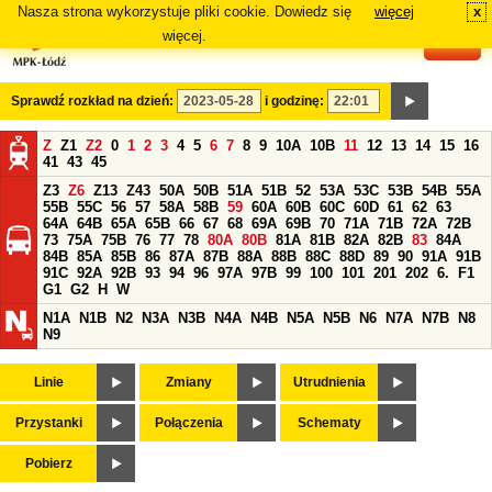
Nasza strona wykorzystuje pliki cookie. Dowiedz się
więcej
x
#
więcej.
Sprawdź rozkład na dzień:
i godzinę:
Z
Z1
Z2
0
1
2
3
4
5
6
7
8
9
10A
10B
11
12
13
14
15
16
41
43
45
Z3
Z6
Z13
Z43
50A
50B
51A
51B
52
53A
53C
53B
54B
55A
55B
55C
56
57
58A
58B
59
60A
60B
60C
60D
61
62
63
64A
64B
65A
65B
66
67
68
69A
69B
70
71A
71B
72A
72B
73
75A
75B
76
77
78
80A
80B
81A
81B
82A
82B
83
84A
84B
85A
85B
86
87A
87B
88A
88B
88C
88D
89
90
91A
91B
91C
92A
92B
93
94
96
97A
97B
99
100
101
201
202
6.
F1
G1
G2
H
W
N1A
N1B
N2
N3A
N3B
N4A
N4B
N5A
N5B
N6
N7A
N7B
N8
N9
Linie
Zmiany
Utrudnienia
Przystanki
Połączenia
Schematy
Pobierz