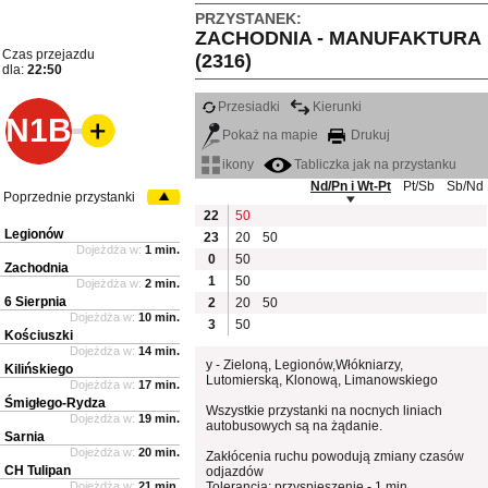
PRZYSTANEK:
ZACHODNIA - MANUFAKTURA
Czas przejazdu
(2316)
dla:
22:50
Przesiadki
Kierunki
N1B
Pokaż na mapie
Drukuj
ikony
Tabliczka jak na przystanku
Nd/Pn i Wt-Pt
Pt/Sb
Sb/Nd
Poprzednie przystanki
22
50
Legionów
23
20
50
Dojeżdża w:
1 min.
0
50
Zachodnia
1
50
Dojeżdża w:
2 min.
6 Sierpnia
2
20
50
Dojeżdża w:
10 min.
3
50
Kościuszki
Dojeżdża w:
14 min.
y - Zieloną, Legionów,Włókniarzy,
Kilińskiego
Lutomierską, Klonową, Limanowskiego
Dojeżdża w:
17 min.
Śmigłego-Rydza
Wszystkie przystanki na nocnych liniach
Dojeżdża w:
19 min.
autobusowych są na żądanie.
Sarnia
Dojeżdża w:
20 min.
Zakłócenia ruchu powodują zmiany czasów
CH Tulipan
odjazdów
Dojeżdża w:
21 min.
Tolerancja: przyspieszenie - 1 min.