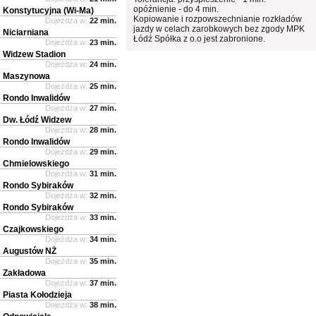
opóźnienie - do 4 min.
Konstytucyjna (Wi-Ma)
Kopiowanie i rozpowszechnianie rozkładów
Dojeżdża w:
22 min.
jazdy w celach zarobkowych bez zgody MPK
Niciarniana
Łódź Spółka z o.o jest zabronione.
Dojeżdża w:
23 min.
Widzew Stadion
Dojeżdża w:
24 min.
Maszynowa
Dojeżdża w:
25 min.
Rondo Inwalidów
Dojeżdża w:
27 min.
Dw. Łódź Widzew
Dojeżdża w:
28 min.
Rondo Inwalidów
Dojeżdża w:
29 min.
Chmielowskiego
Dojeżdża w:
31 min.
Rondo Sybiraków
Dojeżdża w:
32 min.
Rondo Sybiraków
Dojeżdża w:
33 min.
Czajkowskiego
Dojeżdża w:
34 min.
Augustów NŻ
Dojeżdża w:
35 min.
Zakładowa
Dojeżdża w:
37 min.
Piasta Kołodzieja
Dojeżdża w:
38 min.