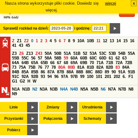
Nasza strona wykorzystuje pliki cookie. Dowiedz się
więcej
x
#
więcej.
Sprawdź rozkład na dzień:
i godzinę:
Z
Z1
Z2
0
1
2
3
4
5
6
7
8
9
10A
10B
11
12
13
14
15
16
41
43
45
Z3
Z6
Z13
Z43
50A
50B
51A
51B
52
53A
53C
53B
54B
55A
55B
55C
56
57
58A
58B
59
60A
60B
60C
60D
61
62
63
64A
64B
65A
65B
66
67
68
69A
69B
70
71A
71B
72A
72B
73
75A
75B
76
77
78
80A
80B
81A
81B
82A
82B
83
84A
84B
85A
85B
86
87A
87B
88A
88B
88C
88D
89
90
91A
91B
91C
92A
92B
93
94
96
97A
97B
99
100
101
201
202
6.
F1
G1
G2
H
W
N1A
N1B
N2
N3A
N3B
N4A
N4B
N5A
N5B
N6
N7A
N7B
N8
N9
Linie
Zmiany
Utrudnienia
Przystanki
Połączenia
Schematy
Pobierz