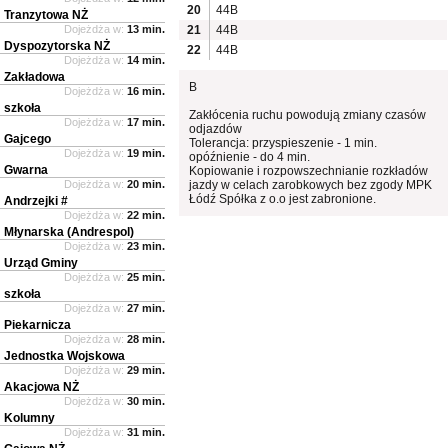
20
44B
Tranzytowa NŻ
Dojeżdża w:
13 min.
21
44B
Dyspozytorska NŻ
22
44B
Dojeżdża w:
14 min.
Zakładowa
B
Dojeżdża w:
16 min.
szkoła
Zakłócenia ruchu powodują zmiany czasów
Dojeżdża w:
17 min.
odjazdów
Gajcego
Tolerancja: przyspieszenie - 1 min.
Dojeżdża w:
19 min.
opóźnienie - do 4 min.
Gwarna
Kopiowanie i rozpowszechnianie rozkładów
Dojeżdża w:
20 min.
jazdy w celach zarobkowych bez zgody MPK
Łódź Spółka z o.o jest zabronione.
Andrzejki #
Dojeżdża w:
22 min.
Młynarska (Andrespol)
Dojeżdża w:
23 min.
Urząd Gminy
Dojeżdża w:
25 min.
szkoła
Dojeżdża w:
27 min.
Piekarnicza
Dojeżdża w:
28 min.
Jednostka Wojskowa
Dojeżdża w:
29 min.
Akacjowa NŻ
Dojeżdża w:
30 min.
Kolumny
Dojeżdża w:
31 min.