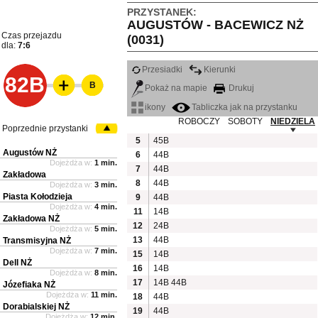
PRZYSTANEK:
AUGUSTÓW - BACEWICZ NŻ
Czas przejazdu
(0031)
dla:
7:6
Przesiadki
Kierunki
82B
B
Pokaż na mapie
Drukuj
ikony
Tabliczka jak na przystanku
ROBOCZY
SOBOTY
NIEDZIELA
Poprzednie przystanki
5
45B
Augustów NŻ
6
44B
Dojeżdża w:
1 min.
7
44B
Zakładowa
8
44B
Dojeżdża w:
3 min.
Piasta Kołodzieja
9
44B
Dojeżdża w:
4 min.
11
14B
Zakładowa NŻ
12
24B
Dojeżdża w:
5 min.
13
44B
Transmisyjna NŻ
Dojeżdża w:
7 min.
15
14B
Dell NŻ
16
14B
Dojeżdża w:
8 min.
17
14B
44B
Józefiaka NŻ
Dojeżdża w:
11 min.
18
44B
Dorabialskiej NŻ
19
44B
Dojeżdża w:
12 min.