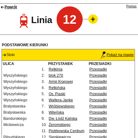
Pomoc
Powrót
12
Linia
PODSTAWOWE KIERUNKI
Stoki
Pokaż na mapie
ULICA
PRZYSTANEK
PRZESIADKI
1.
Retkinia
Przesiadki
Wyszyńskiego
2.
blok 270
Przesiadki
Wyszyńskiego
3.
Armii Krajowej
Przesiadki
Wyszyńskiego
4.
Retkińska
Przesiadki
Wyszyńskiego
5.
Os. Piaski
Przesiadki
Wyszyńskiego
6.
Waltera-Janke
Przesiadki
Bratysławska
7.
Wróblewskiego
Przesiadki
Bratysławska
8.
Wileńska
Przesiadki
Bandurskiego
9.
Dw. Łódź Kaliska
Przesiadki
Mickiewicza
10.
Żeromskiego
Przesiadki
11.
Piotrkowska Centrum
Przesiadki
Piłsudskiego
12.
Sienkiewicza
Przesiadki