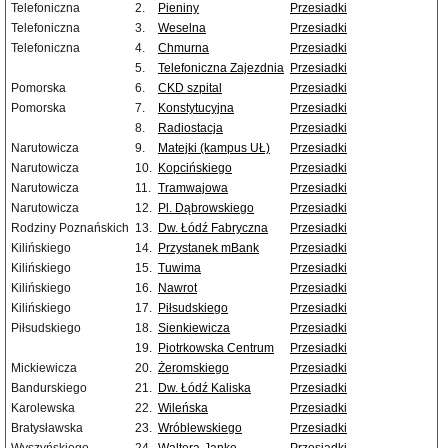
Telefoniczna
2.
Pieniny
Przesiadki
Telefoniczna
3.
Weselna
Przesiadki
Telefoniczna
4.
Chmurna
Przesiadki
5.
Telefoniczna Zajezdnia
Przesiadki
Pomorska
6.
CKD szpital
Przesiadki
Pomorska
7.
Konstytucyjna
Przesiadki
8.
Radiostacja
Przesiadki
Narutowicza
9.
Matejki (kampus UŁ)
Przesiadki
Narutowicza
10.
Kopcińskiego
Przesiadki
Narutowicza
11.
Tramwajowa
Przesiadki
Narutowicza
12.
Pl. Dąbrowskiego
Przesiadki
Rodziny Poznańskich
13.
Dw. Łódź Fabryczna
Przesiadki
Kilińskiego
14.
Przystanek mBank
Przesiadki
Kilińskiego
15.
Tuwima
Przesiadki
Kilińskiego
16.
Nawrot
Przesiadki
Kilińskiego
17.
Piłsudskiego
Przesiadki
Piłsudskiego
18.
Sienkiewicza
Przesiadki
19.
Piotrkowska Centrum
Przesiadki
Mickiewicza
20.
Żeromskiego
Przesiadki
Bandurskiego
21.
Dw. Łódź Kaliska
Przesiadki
Karolewska
22.
Wileńska
Przesiadki
Bratysławska
23.
Wróblewskiego
Przesiadki