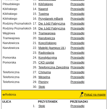
Piłsudskiego
13.
Kilińskiego
Przesiadki
Kilińskiego
14.
Nawrot
Przesiadki
Kilińskiego
15.
Tuwima
Przesiadki
Kilińskiego
16.
Przystanek mBank
Przesiadki
Rodziny Poznańskich
17.
Dw. Łódź Fabryczna
Przesiadki
Rodziny Poznańskich
18.
Dw. Łódź Fabryczna
Przesiadki
Węglowa
19.
Tramwajowa
Przesiadki
Tramwajowa
20.
Narutowicza
Przesiadki
Narutowicza
21.
Kopcińskiego
Przesiadki
Narutowicza
22.
Matejki (kampus UŁ)
Przesiadki
23.
Radiostacja
Przesiadki
Pomorska
24.
Konstytucyjna
Przesiadki
Pomorska
25.
CKD szpital
Przesiadki
26.
Telefoniczna Zajezdnia
Przesiadki
Telefoniczna
27.
Chmurna
Przesiadki
Telefoniczna
28.
Weselna
Przesiadki
Telefoniczna
29.
Pieniny
Przesiadki
30.
Stoki
Retkinia
Pokaż na mapie
ULICA
PRZYSTANEK
PRZESIADKI
1.
Stoki
Przesiadki