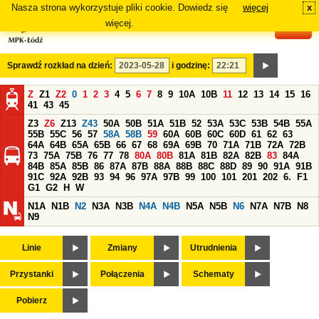
Nasza strona wykorzystuje pliki cookie. Dowiedz się
więcej
x
#
więcej.
Sprawdź rozkład na dzień:
i godzinę:
Z
Z1
Z2
0
1
2
3
4
5
6
7
8
9
10A
10B
11
12
13
14
15
16
41
43
45
Z3
Z6
Z13
Z43
50A
50B
51A
51B
52
53A
53C
53B
54B
55A
55B
55C
56
57
58A
58B
59
60A
60B
60C
60D
61
62
63
64A
64B
65A
65B
66
67
68
69A
69B
70
71A
71B
72A
72B
73
75A
75B
76
77
78
80A
80B
81A
81B
82A
82B
83
84A
84B
85A
85B
86
87A
87B
88A
88B
88C
88D
89
90
91A
91B
91C
92A
92B
93
94
96
97A
97B
99
100
101
201
202
6.
F1
G1
G2
H
W
N1A
N1B
N2
N3A
N3B
N4A
N4B
N5A
N5B
N6
N7A
N7B
N8
N9
Linie
Zmiany
Utrudnienia
Przystanki
Połączenia
Schematy
Pobierz