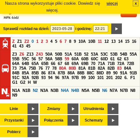
Nasza strona wykorzystuje pliki cookie. Dowiedz się
więcej
x
#
więcej.
Sprawdź rozkład na dzień:
i godzinę:
Z
Z1
Z2
0
1
2
3
4
5
6
7
8
9
10A
10B
11
12
13
14
15
16
41
43
45
Z3
Z6
Z13
Z43
50A
50B
51A
51B
52
53A
53C
53B
54B
55A
55B
55C
56
57
58A
58B
59
60A
60B
60C
60D
61
62
63
64A
64B
65A
65B
66
67
68
69A
69B
70
71A
71B
72A
72B
73
75A
75B
76
77
78
80A
80B
81A
81B
82A
82B
83
84A
84B
85A
85B
86
87A
87B
88A
88B
88C
88D
89
90
91A
91B
91C
92A
92B
93
94
96
97A
97B
99
100
101
201
202
6.
F1
G1
G2
H
W
N1A
N1B
N2
N3A
N3B
N4A
N4B
N5A
N5B
N6
N7A
N7B
N8
N9
Linie
Zmiany
Utrudnienia
Przystanki
Połączenia
Schematy
Pobierz