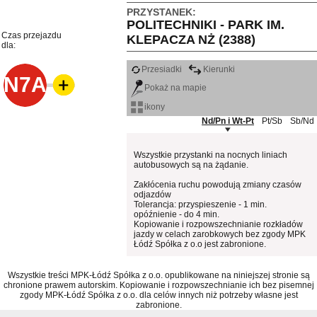
PRZYSTANEK:
POLITECHNIKI - PARK IM.
Czas przejazdu
KLEPACZA NŻ (2388)
dla:
Przesiadki
Kierunki
N7A
Pokaż na mapie
ikony
Nd/Pn i Wt-Pt
Pt/Sb
Sb/Nd
Wszystkie przystanki na nocnych liniach
autobusowych są na żądanie.
Zakłócenia ruchu powodują zmiany czasów
odjazdów
Tolerancja: przyspieszenie - 1 min.
opóźnienie - do 4 min.
Kopiowanie i rozpowszechnianie rozkładów
jazdy w celach zarobkowych bez zgody MPK
Łódź Spółka z o.o jest zabronione.
Wszystkie treści MPK-Łódź Spółka z o.o. opublikowane na niniejszej stronie są
chronione prawem autorskim. Kopiowanie i rozpowszechnianie ich bez pisemnej
zgody MPK-Łódź Spółka z o.o. dla celów innych niż potrzeby własne jest
zabronione.