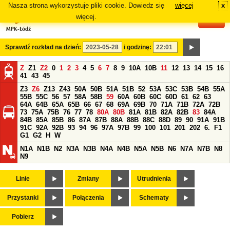
Nasza strona wykorzystuje pliki cookie. Dowiedz się
więcej
x
#
więcej.
Sprawdź rozkład na dzień:
i godzinę:
Z
Z1
Z2
0
1
2
3
4
5
6
7
8
9
10A
10B
11
12
13
14
15
16
41
43
45
Z3
Z6
Z13
Z43
50A
50B
51A
51B
52
53A
53C
53B
54B
55A
55B
55C
56
57
58A
58B
59
60A
60B
60C
60D
61
62
63
64A
64B
65A
65B
66
67
68
69A
69B
70
71A
71B
72A
72B
73
75A
75B
76
77
78
80A
80B
81A
81B
82A
82B
83
84A
84B
85A
85B
86
87A
87B
88A
88B
88C
88D
89
90
91A
91B
91C
92A
92B
93
94
96
97A
97B
99
100
101
201
202
6.
F1
G1
G2
H
W
N1A
N1B
N2
N3A
N3B
N4A
N4B
N5A
N5B
N6
N7A
N7B
N8
N9
Linie
Zmiany
Utrudnienia
Przystanki
Połączenia
Schematy
Pobierz