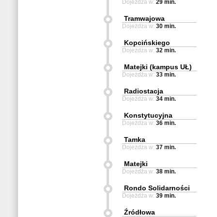
Dojeżdża w:
29 min.
Tramwajowa
Dojeżdża w:
30 min.
Kopcińskiego
Dojeżdża w:
32 min.
Matejki (kampus UŁ)
Dojeżdża w:
33 min.
Radiostacja
Dojeżdża w:
34 min.
Konstytucyjna
Dojeżdża w:
36 min.
Tamka
Dojeżdża w:
37 min.
Matejki
Dojeżdża w:
38 min.
Rondo Solidarności
Dojeżdża w:
39 min.
Źródłowa