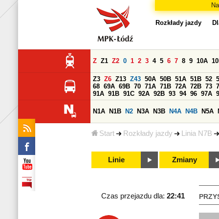
Na
Rozkłady jazdy
Dl
Z
Z1
Z2
0
1
2
3
4
5
6
7
8
9
10A
1
Z3
Z6
Z13
Z43
50A
50B
51A
51B
52
68
69A
69B
70
71A
71B
72A
72B
73
91A
91B
91C
92A
92B
93
94
96
97A
N1A
N1B
N2
N3A
N3B
N4A
N4B
N5A
Start
Rozkłady jazdy
Linia N7B
Linie
Zmiany
Czas przejazdu dla:
22:41
PRZY