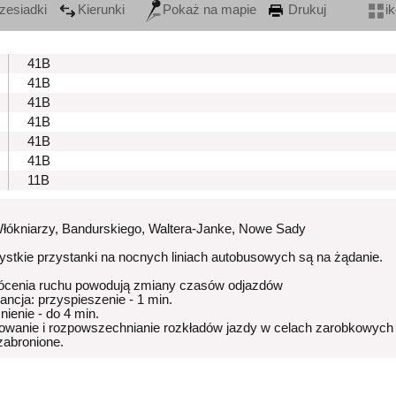
zesiadki
Kierunki
Pokaż na mapie
Drukuj
i
41B
41B
41B
41B
41B
41B
11B
Włókniarzy, Bandurskiego, Waltera-Janke, Nowe Sady
stkie przystanki na nocnych liniach autobusowych są na żądanie.
ócenia ruchu powodują zmiany czasów odjazdów
rancja: przyspieszenie - 1 min.
nienie - do 4 min.
owanie i rozpowszechnianie rozkładów jazdy w celach zarobkowych
 zabronione.