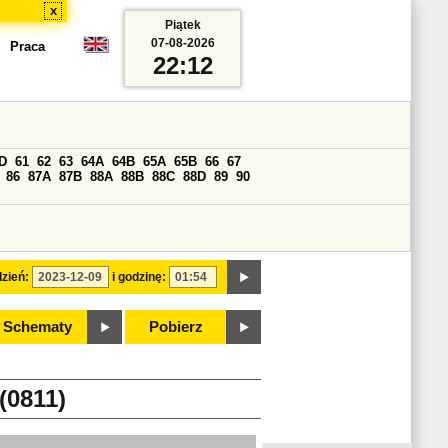
x
Piątek
07-08-2026
Praca
22:12
D
61
62
63
64A
64B
65A
65B
66
67
86
87A
87B
88A
88B
88C
88D
89
90
zień:
i godzinę:
Schematy
Pobierz
0811)