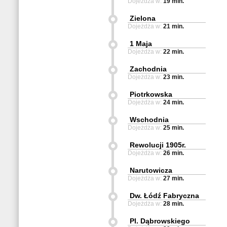
Dojeżdża w:
19 min.
Zielona
Dojeżdża w:
21 min.
1 Maja
Dojeżdża w:
22 min.
Zachodnia
Dojeżdża w:
23 min.
Piotrkowska
Dojeżdża w:
24 min.
Wschodnia
Dojeżdża w:
25 min.
Rewolucji 1905r.
Dojeżdża w:
26 min.
Narutowicza
Dojeżdża w:
27 min.
Dw. Łódź Fabryczna
Dojeżdża w:
28 min.
Pl. Dąbrowskiego