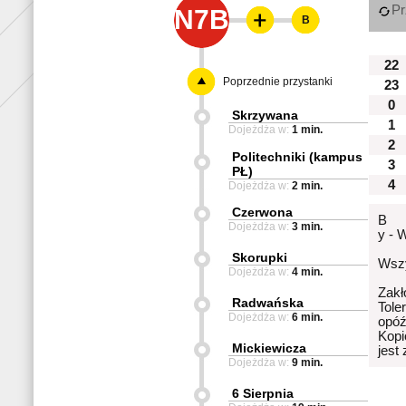
Pr
N7B
B
22
Poprzednie przystanki
23
0
Skrzywana
1
Dojeżdża w:
1 min.
2
Politechniki (kampus
3
PŁ)
4
Dojeżdża w:
2 min.
Czerwona
B
Dojeżdża w:
3 min.
y - 
Skorupki
Wszy
Dojeżdża w:
4 min.
Zakł
Radwańska
Tole
Dojeżdża w:
6 min.
opóź
Kopi
Mickiewicza
jest
Dojeżdża w:
9 min.
6 Sierpnia