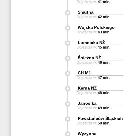
Dojeżdża w:
41 min.
Smutna
Dojeżdża w:
42 min.
Wojska Polskiego
Dojeżdża w:
43 min.
Łomnicka NŻ
Dojeżdża w:
45 min.
Śnieżna NŻ
Dojeżdża w:
46 min.
CH M1
Dojeżdża w:
47 min.
Kerna NŻ
Dojeżdża w:
48 min.
Janosika
Dojeżdża w:
49 min.
Powstańców Śląskich
Dojeżdża w:
50 min.
Wyżynna