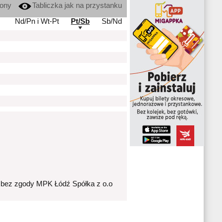
kony
Tabliczka jak na przystanku
Nd/Pn i Wt-Pt
Pt/Sb
Sb/Nd
 bez zgody MPK Łódź Spółka z o.o