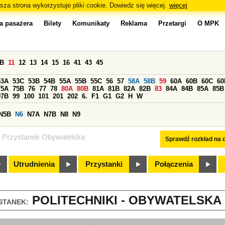
sza strona wykorzystuje pliki cookie. Dowiedz się więcej.
więcej
a pasażera
Bilety
Komunikaty
Reklama
Przetargi
O MPK
0B
11
12
13
14
15
16
41
43
45
53A
53C
53B
54B
55A
55B
55C
56
57
58A
58B
59
60A
60B
60C
60
75A
75B
76
77
78
80A
80B
81A
81B
82A
82B
83
84A
84B
85A
85B
97B
99
100
101
201
202
6.
F1
G1
G2
H
W
N5B
N6
N7A
N7B
N8
N9
Przystanek Obywatelska
Sprawdź rozkład na d
Utrudnienia
Przystanki
Połączenia
POLITECHNIKI - OBYWATELSKA (
STANEK: