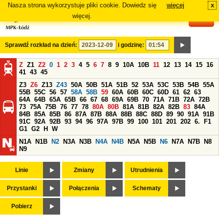
Nasza strona wykorzystuje pliki cookie. Dowiedz się
więcej
x
#
więcej.
Sprawdź rozkład na dzień:
i godzinę:
Z
Z1
Z2
0
1
2
3
4
5
6
7
8
9
10A
10B
11
12
13
14
15
16
41
43
45
Z3
Z6
Z13
Z43
50A
50B
51A
51B
52
53A
53C
53B
54B
55A
55B
55C
56
57
58A
58B
59
60A
60B
60C
60D
61
62
63
64A
64B
65A
65B
66
67
68
69A
69B
70
71A
71B
72A
72B
73
75A
75B
76
77
78
80A
80B
81A
81B
82A
82B
83
84A
84B
85A
85B
86
87A
87B
88A
88B
88C
88D
89
90
91A
91B
91C
92A
92B
93
94
96
97A
97B
99
100
101
201
202
6.
F1
G1
G2
H
W
N1A
N1B
N2
N3A
N3B
N4A
N4B
N5A
N5B
N6
N7A
N7B
N8
N9
Linie
Zmiany
Utrudnienia
Przystanki
Połączenia
Schematy
Pobierz