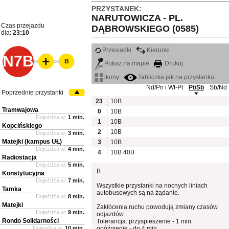
PRZYSTANEK:
NARUTOWICZA - PL.
Czas przejazdu
DĄBROWSKIEGO (0585)
dla:
23:10
Przesiadki
Kierunki
N7B
B
Pokaż na mapie
Drukuj
ikony
Tabliczka jak na przystanku
Nd/Pn i Wt-Pt
Pt/Sb
Sb/Nd
Poprzednie przystanki
23
10B
Tramwajowa
0
10B
Dojeżdża w:
1 min.
1
10B
Kopcińskiego
2
10B
Dojeżdża w:
3 min.
Matejki (kampus UŁ)
3
10B
Dojeżdża w:
4 min.
4
10B
40B
Radiostacja
Dojeżdża w:
5 min.
B
Konstytucyjna
Dojeżdża w:
7 min.
Wszystkie przystanki na nocnych liniach
Tamka
autobusowych są na żądanie.
Dojeżdża w:
8 min.
Matejki
Zakłócenia ruchu powodują zmiany czasów
Dojeżdża w:
9 min.
odjazdów
Rondo Solidarności
Tolerancja: przyspieszenie - 1 min.
Dojeżdża w:
10 min.
opóźnienie - do 4 min.