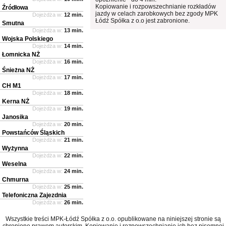
Kopiowanie i rozpowszechnianie rozkładów
Źródłowa
jazdy w celach zarobkowych bez zgody MPK
Dojeżdża w:
12 min.
Łódź Spółka z o.o jest zabronione.
Smutna
Dojeżdża w:
13 min.
Wojska Polskiego
Dojeżdża w:
14 min.
Łomnicka NŻ
Dojeżdża w:
16 min.
Śnieżna NŻ
Dojeżdża w:
17 min.
CH M1
Dojeżdża w:
18 min.
Kerna NŻ
Dojeżdża w:
19 min.
Janosika
Dojeżdża w:
20 min.
Powstańców Śląskich
Dojeżdża w:
21 min.
Wyżynna
Dojeżdża w:
22 min.
Weselna
Dojeżdża w:
24 min.
Chmurna
Dojeżdża w:
25 min.
Telefoniczna Zajezdnia
Dojeżdża w:
26 min.
Wszystkie treści MPK-Łódź Spółka z o.o. opublikowane na niniejszej stronie są
chronione prawem autorskim. Kopiowanie i rozpowszechnianie ich bez pisemnej