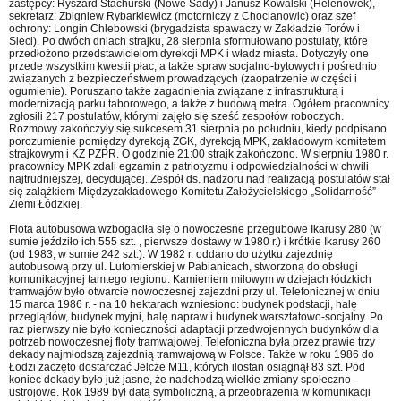
zastępcy: Ryszard Stachurski (Nowe Sady) i Janusz Kowalski (Helenówek),
sekretarz: Zbigniew Rybarkiewicz (motorniczy z Chocianowic) oraz szef
ochrony: Longin Chlebowski (brygadzista spawaczy w Zakładzie Torów i
Sieci). Po dwóch dniach strajku, 28 sierpnia sformułowano postulaty, które
przedłożono przedstawicielom dyrekcji MPK i władz miasta. Dotyczyły one
przede wszystkim kwestii płac, a także spraw socjalno-bytowych i pośrednio
związanych z bezpieczeństwem prowadzących (zaopatrzenie w części i
ogumienie). Poruszano także zagadnienia związane z infrastrukturą i
modernizacją parku taborowego, a także z budową metra. Ogółem pracownicy
zgłosili 217 postulatów, którymi zajęło się sześć zespołów roboczych.
Rozmowy zakończyły się sukcesem 31 sierpnia po południu, kiedy podpisano
porozumienie pomiędzy dyrekcją ZGK, dyrekcją MPK, zakładowym komitetem
strajkowym i KZ PZPR. O godzinie 21:00 strajk zakończono. W sierpniu 1980 r.
pracownicy MPK zdali egzamin z patriotyzmu i odpowiedzialności w chwili
najtrudniejszej, decydującej. Zespół ds. nadzoru nad realizacją postulatów stał
się zalążkiem Międzyzakładowego Komitetu Założycielskiego „Solidarność”
Ziemi Łódzkiej.
Flota autobusowa wzbogaciła się o nowoczesne przegubowe Ikarusy 280 (w
sumie jeździło ich 555 szt. , pierwsze dostawy w 1980 r.) i krótkie Ikarusy 260
(od 1983, w sumie 242 szt.). W 1982 r. oddano do użytku zajezdnię
autobusową przy ul. Lutomierskiej w Pabianicach, stworzoną do obsługi
komunikacyjnej tamtego regionu. Kamieniem milowym w dziejach łódzkich
tramwajów było otwarcie nowoczesnej zajezdni przy ul. Telefonicznej w dniu
15 marca 1986 r. - na 10 hektarach wzniesiono: budynek podstacji, halę
przeglądów, budynek myjni, halę napraw i budynek warsztatowo-socjalny. Po
raz pierwszy nie było konieczności adaptacji przedwojennych budynków dla
potrzeb nowoczesnej floty tramwajowej. Telefoniczna była przez prawie trzy
dekady najmłodszą zajezdnią tramwajową w Polsce. Także w roku 1986 do
Łodzi zaczęto dostarczać Jelcze M11, których ilostan osiągnął 83 szt. Pod
koniec dekady było już jasne, że nadchodzą wielkie zmiany społeczno-
ustrojowe. Rok 1989 był datą symboliczną, a przeobrażenia w komunikacji