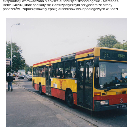
eksploatacji wprowadzono pierwsze autobusy niskopodłogowe - Mercedes-
Benz O405N, które spotkały się z entuzjastycznym przyjęciem ze strony
pasażerów i zapoczątkowały epokę autobusów niskopodłogowych w Łodzi.