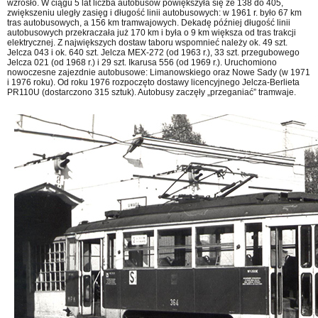
wzrosło. W ciągu 5 lat liczba autobusów powiększyła się ze 138 do 405,
zwiększeniu uległy zasięg i długość linii autobusowych: w 1961 r. było 67 km
tras autobusowych, a 156 km tramwajowych. Dekadę później długość linii
autobusowych przekraczała już 170 km i była o 9 km większa od tras trakcji
elektrycznej. Z największych dostaw taboru wspomnieć należy ok. 49 szt.
Jelcza 043 i ok. 640 szt. Jelcza MEX-272 (od 1963 r.), 33 szt. przegubowego
Jelcza 021 (od 1968 r.) i 29 szt. Ikarusa 556 (od 1969 r.). Uruchomiono
nowoczesne zajezdnie autobusowe: Limanowskiego oraz Nowe Sady (w 1971
i 1976 roku). Od roku 1976 rozpoczęto dostawy licencyjnego Jelcza-Berlieta
PR110U (dostarczono 315 sztuk). Autobusy zaczęły „przeganiać” tramwaje.