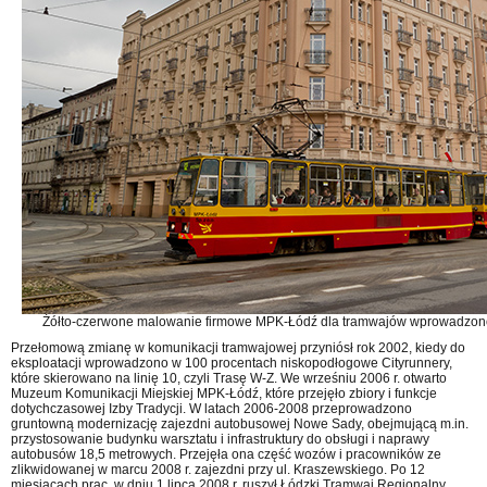
Żółto-czerwone malowanie firmowe MPK-Łódź dla tramwajów wprowadzono w
Przełomową zmianę w komunikacji tramwajowej przyniósł rok 2002, kiedy do
eksploatacji wprowadzono w 100 procentach niskopodłogowe Cityrunnery,
które skierowano na linię 10, czyli Trasę W-Z. We wrześniu 2006 r. otwarto
Muzeum Komunikacji Miejskiej MPK-Łódź, które przejęło zbiory i funkcje
dotychczasowej Izby Tradycji. W latach 2006-2008 przeprowadzono
gruntowną modernizację zajezdni autobusowej Nowe Sady, obejmującą m.in.
przystosowanie budynku warsztatu i infrastruktury do obsługi i naprawy
autobusów 18,5 metrowych. Przejęła ona część wozów i pracowników ze
zlikwidowanej w marcu 2008 r. zajezdni przy ul. Kraszewskiego. Po 12
miesiącach prac, w dniu 1 lipca 2008 r. ruszył Łódzki Tramwaj Regionalny,