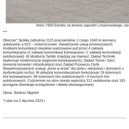
Volvo 7900 Electric na terenie zajezdni Limanowskiego, sie
***
Obecnie* Spółka zatrudnia 3115 pracowników, z czego 1040 to kierowcy
autobusów, a 623 – motorniczowie. Świadczenie usług przewozowych
środkami komunikacji miejskiej realizowane jest przez 4 zakłady
komunikacyjne (2 zakłady komunikacji tramwajowej i 2 zakłady komunikacji
autobusowej). W strukturze Spółki znajdują się również: Zakład Techniki
(wykonuje modernizacje wagonów tramwajowych), Zakład Torów i Sieci
(remonty torowisk i infrastruktury) oraz Zakład Przewozu Osób
Niepełnosprawnych (usługi „drzwi w drzwi” dla dzieci, młodzieży i dorosłych z
dysfunkcjami ruchu). W układzie komunikacyjnym funkcjonuje 19 dziennych
linii tramwajowych, 48 dziennych linii autobusowych i 9 nocnych linii
autobusowych. Codziennie na ulice miasta wyjeżdża 312 autobusów oraz 165
pociągów (tramwaje przegubowe i składy dwuwagonowe).
Oprac. Bartosz Stępień
*) stan na 2 stycznia 2023 r.