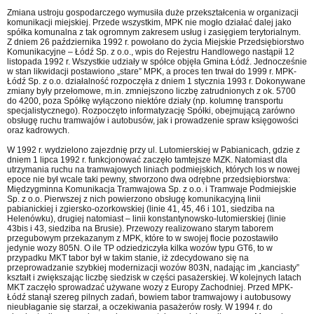
Zmiana ustroju gospodarczego wymusiła duże przekształcenia w organizacji
komunikacji miejskiej. Przede wszystkim, MPK nie mogło działać dalej jako
spółka komunalna z tak ogromnym zakresem usług i zasięgiem terytorialnym.
Z dniem 26 października 1992 r. powołano do życia Miejskie Przedsiębiorstwo
Komunikacyjne – Łódź Sp. z o.o., wpis do Rejestru Handlowego nastąpił 12
listopada 1992 r. Wszystkie udziały w spółce objęła Gmina Łódź. Jednocześnie
w stan likwidacji postawiono „stare” MPK, a proces ten trwał do 1999 r. MPK-
Łódź Sp. z o.o. działalność rozpoczęła z dniem 1 stycznia 1993 r. Dokonywane
zmiany były przełomowe, m.in. zmniejszono liczbę zatrudnionych z ok. 5700
do 4200, poza Spółkę wyłączono niektóre działy (np. kolumnę transportu
specjalistycznego). Rozpoczęto informatyzację Spółki, obejmującą zarówno
obsługę ruchu tramwajów i autobusów, jak i prowadzenie spraw księgowości
oraz kadrowych.
W 1992 r. wydzielono zajezdnię przy ul. Lutomierskiej w Pabianicach, gdzie z
dniem 1 lipca 1992 r. funkcjonować zaczęło tamtejsze MZK. Natomiast dla
utrzymania ruchu na tramwajowych liniach podmiejskich, których los w nowej
epoce nie był wcale taki pewny, stworzono dwa odrębne przedsiębiorstwa:
Międzygminna Komunikacja Tramwajowa Sp. z o.o. i Tramwaje Podmiejskie
Sp. z o.o. Pierwszej z nich powierzono obsługę komunikacyjną linii
pabianickiej i zgiersko-ozorkowskiej (linie 41, 45, 46 i 101, siedziba na
Helenówku), drugiej natomiast – linii konstantynowsko-lutomierskiej (linie
43bis i 43, siedziba na Brusie). Przewozy realizowano starym taborem
przegubowym przekazanym z MPK, które to w swojej flocie pozostawiło
jedynie wozy 805N. O ile TP odziedziczyła kilka wozów typu GT6, to w
przypadku MKT tabor był w takim stanie, iż zdecydowano się na
przeprowadzanie szybkiej modernizacji wozów 803N, nadając im „kanciasty”
kształt i zwiększając liczbę siedzisk w części pasażerskiej. W kolejnych latach
MKT zaczęło sprowadzać używane wozy z Europy Zachodniej. Przed MPK-
Łódź stanął szereg pilnych zadań, bowiem tabor tramwajowy i autobusowy
nieubłaganie się starzał, a oczekiwania pasażerów rosły. W 1994 r. do