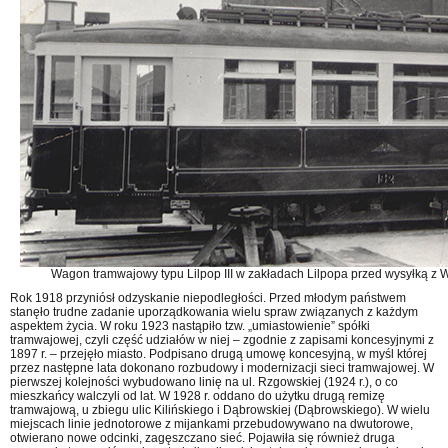
Wagon tramwajowy typu Lilpop III w zakładach Lilpopa przed wysyłką z W
Rok 1918 przyniósł odzyskanie niepodległości. Przed młodym państwem
stanęło trudne zadanie uporządkowania wielu spraw związanych z każdym
aspektem życia. W roku 1923 nastąpiło tzw. „umiastowienie” spółki
tramwajowej, czyli część udziałów w niej – zgodnie z zapisami koncesyjnymi z
1897 r. – przejęło miasto. Podpisano drugą umowę koncesyjną, w myśl której
przez następne lata dokonano rozbudowy i modernizacji sieci tramwajowej. W
pierwszej kolejności wybudowano linię na ul. Rzgowskiej (1924 r.), o co
mieszkańcy walczyli od lat. W 1928 r. oddano do użytku drugą remizę
tramwajową, u zbiegu ulic Kilińskiego i Dąbrowskiej (Dąbrowskiego). W wielu
miejscach linie jednotorowe z mijankami przebudowywano na dwutorowe,
otwierano nowe odcinki, zagęszczano sieć. Pojawiła się również druga