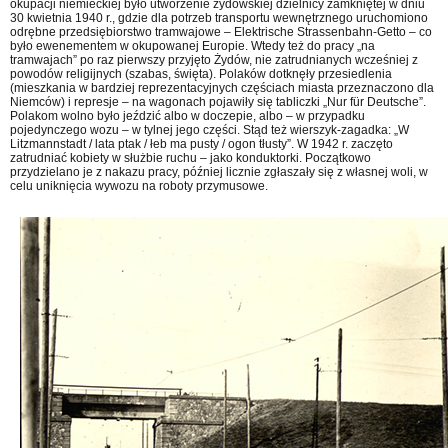
okupacji niemieckiej było utworzenie żydowskiej dzielnicy zamkniętej w dniu
30 kwietnia 1940 r., gdzie dla potrzeb transportu wewnętrznego uruchomiono
odrębne przedsiębiorstwo tramwajowe – Elektrische Strassenbahn-Getto – co
było ewenementem w okupowanej Europie. Wtedy też do pracy „na
tramwajach” po raz pierwszy przyjęto Żydów, nie zatrudnianych wcześniej z
powodów religijnych (szabas, święta). Polaków dotknęły przesiedlenia
(mieszkania w bardziej reprezentacyjnych częściach miasta przeznaczono dla
Niemców) i represje – na wagonach pojawiły się tabliczki „Nur für Deutsche”.
Polakom wolno było jeździć albo w doczepie, albo – w przypadku
pojedynczego wozu – w tylnej jego części. Stąd też wierszyk-zagadka: „W
Litzmannstadt / lata ptak / łeb ma pusty / ogon tłusty”. W 1942 r. zaczęto
zatrudniać kobiety w służbie ruchu – jako konduktorki. Początkowo
przydzielano je z nakazu pracy, później licznie zgłaszały się z własnej woli, w
celu uniknięcia wywozu na roboty przymusowe.