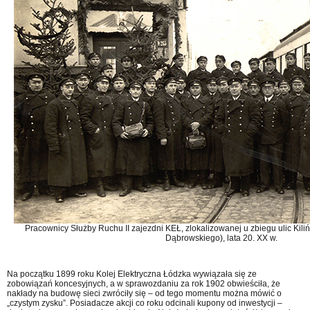
Pracownicy Służby Ruchu II zajezdni KEŁ, zlokalizowanej u zbiegu ulic Kili
Dąbrowskiego), lata 20. XX w.
Na początku 1899 roku Kolej Elektryczna Łódzka wywiązała się ze
zobowiązań koncesyjnych, a w sprawozdaniu za rok 1902 obwieściła, że
nakłady na budowę sieci zwróciły się – od tego momentu można mówić o
„czystym zysku”. Posiadacze akcji co roku odcinali kupony od inwestycji –