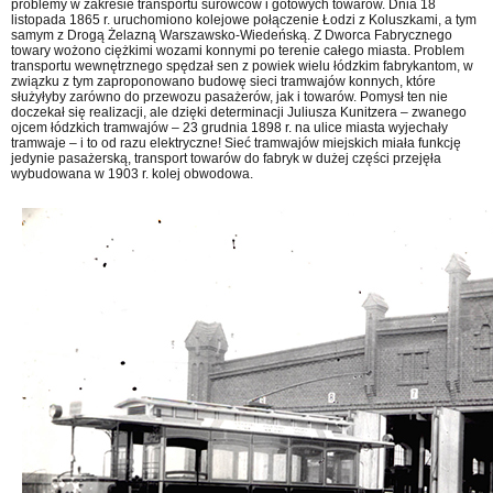
problemy w zakresie transportu surowców i gotowych towarów. Dnia 18
listopada 1865 r. uruchomiono kolejowe połączenie Łodzi z Koluszkami, a tym
samym z Drogą Żelazną Warszawsko-Wiedeńską. Z Dworca Fabrycznego
towary wożono ciężkimi wozami konnymi po terenie całego miasta. Problem
transportu wewnętrznego spędzał sen z powiek wielu łódzkim fabrykantom, w
związku z tym zaproponowano budowę sieci tramwajów konnych, które
służyłyby zarówno do przewozu pasażerów, jak i towarów. Pomysł ten nie
doczekał się realizacji, ale dzięki determinacji Juliusza Kunitzera – zwanego
ojcem łódzkich tramwajów – 23 grudnia 1898 r. na ulice miasta wyjechały
tramwaje – i to od razu elektryczne! Sieć tramwajów miejskich miała funkcję
jedynie pasażerską, transport towarów do fabryk w dużej części przejęła
wybudowana w 1903 r. kolej obwodowa.