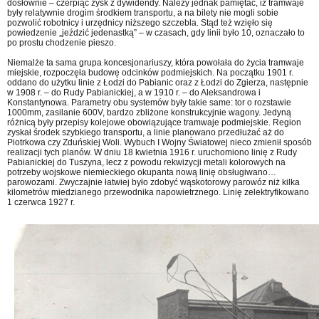
dosłownie – czerpiąc zysk z dywidendy. Należy jednak pamiętać, iż tramwaje
były relatywnie drogim środkiem transportu, a na bilety nie mogli sobie
pozwolić robotnicy i urzędnicy niższego szczebla. Stąd też wzięło się
powiedzenie „jeździć jedenastką” – w czasach, gdy linii było 10, oznaczało to
po prostu chodzenie pieszo.
Niemalże ta sama grupa koncesjonariuszy, która powołała do życia tramwaje
miejskie, rozpoczęła budowę odcinków podmiejskich. Na początku 1901 r.
oddano do użytku linie z Łodzi do Pabianic oraz z Łodzi do Zgierza, następnie
w 1908 r. – do Rudy Pabianickiej, a w 1910 r. – do Aleksandrowa i
Konstantynowa. Parametry obu systemów były takie same: tor o rozstawie
1000mm, zasilanie 600V, bardzo zbliżone konstrukcyjnie wagony. Jedyną
różnicą były przepisy kolejowe obowiązujące tramwaje podmiejskie. Region
zyskał środek szybkiego transportu, a linie planowano przedłużać aż do
Piotrkowa czy Zduńskiej Woli. Wybuch I Wojny Światowej nieco zmienił sposób
realizacji tych planów. W dniu 18 kwietnia 1916 r. uruchomiono linię z Rudy
Pabianickiej do Tuszyna, lecz z powodu rekwizycji metali kolorowych na
potrzeby wojskowe niemieckiego okupanta nową linię obsługiwano…
parowozami. Zwyczajnie łatwiej było zdobyć wąskotorowy parowóz niż kilka
kilometrów miedzianego przewodnika napowietrznego. Linię zelektryfikowano
1 czerwca 1927 r.