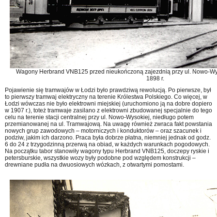
Wagony Herbrand VNB125 przed nieukończoną zajezdnią przy ul. Nowo-Wyso
1898 r.
Pojawienie się tramwajów w Łodzi było prawdziwą rewolucją. Po pierwsze, był
to pierwszy tramwaj elektryczny na terenie Królestwa Polskiego. Co więcej, w
Łodzi wówczas nie było elektrowni miejskiej (uruchomiono ją na dobre dopiero
w 1907 r.), toteż tramwaje zasilano z elektrowni zbudowanej specjalnie do tego
celu na terenie stacji centralnej przy ul. Nowo-Wysokiej, niedługo potem
przemianowanej na ul. Tramwajową. Na uwagę również zwraca fakt powstania
nowych grup zawodowych – motorniczych i konduktorów – oraz szacunek i
podziw, jakim ich darzono. Praca była dobrze płatna, niemniej jednak od godz.
6 do 24 z trzygodzinną przerwą na obiad, w każdych warunkach pogodowych.
Na początku tabor stanowiły wagony typu Herbrand VNB125, doczepy ryskie i
petersburskie, wszystkie wozy były podobne pod względem konstrukcji –
drewniane pudła na dwuosiowych wózkach, z otwartymi pomostami.