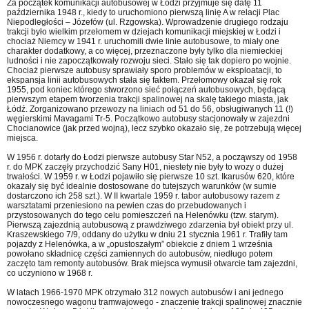
Za początek komunikacji autobusowej w Łodzi przyjmuje się datę 11
października 1948 r., kiedy to uruchomiono pierwszą linię A w relacji Plac
Niepodległości – Józefów (ul. Rzgowska). Wprowadzenie drugiego rodzaju
trakcji było wielkim przełomem w dziejach komunikacji miejskiej w Łodzi i
chociaż Niemcy w 1941 r. uruchomili dwie linie autobusowe, to miały one
charakter dodatkowy, a co więcej, przeznaczone były tylko dla niemieckiej
ludności i nie zapoczątkowały rozwoju sieci. Stało się tak dopiero po wojnie.
Chociaż pierwsze autobusy sprawiały sporo problemów w eksploatacji, to
ekspansja linii autobusowych stała się faktem. Przełomowy okazał się rok
1955, pod koniec którego stworzono sieć połączeń autobusowych, będącą
pierwszym etapem tworzenia trakcji spalinowej na skalę takiego miasta, jak
Łódź. Zorganizowano przewozy na liniach od 51 do 56, obsługiwanych 11 (!)
węgierskimi Mavagami Tr-5. Początkowo autobusy stacjonowały w zajezdni
Chocianowice (jak przed wojną), lecz szybko okazało się, że potrzebują więcej
miejsca.
W 1956 r. dotarły do Łodzi pierwsze autobusy Star N52, a począwszy od 1958
r. do MPK zaczęły przychodzić Sany H01, niestety nie były to wozy o dużej
trwałości. W 1959 r. w Łodzi pojawiło się pierwsze 10 szt. Ikarusów 620, które
okazały się być idealnie dostosowane do tutejszych warunków (w sumie
dostarczono ich 258 szt.). W II kwartale 1959 r. tabor autobusowy razem z
warsztatami przeniesiono na pewien czas do przebudowanych i
przystosowanych do tego celu pomieszczeń na Helenówku (tzw. starym).
Pierwszą zajezdnią autobusową z prawdziwego zdarzenia był obiekt przy ul.
Kraszewskiego 7/9, oddany do użytku w dniu 21 stycznia 1961 r. Trafiły tam
pojazdy z Helenówka, a w „opustoszałym” obiekcie z dniem 1 września
powołano składnicę części zamiennych do autobusów, niedługo potem
zaczęto tam remonty autobusów. Brak miejsca wymusił otwarcie tam zajezdni,
co uczyniono w 1968 r.
W latach 1966-1970 MPK otrzymało 312 nowych autobusów i ani jednego
nowoczesnego wagonu tramwajowego - znaczenie trakcji spalinowej znacznie