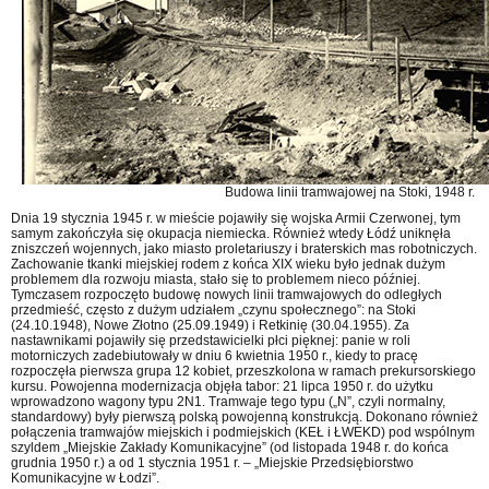
Budowa linii tramwajowej na Stoki, 1948 r.
Dnia 19 stycznia 1945 r. w mieście pojawiły się wojska Armii Czerwonej, tym
samym zakończyła się okupacja niemiecka. Również wtedy Łódź uniknęła
zniszczeń wojennych, jako miasto proletariuszy i braterskich mas robotniczych.
Zachowanie tkanki miejskiej rodem z końca XIX wieku było jednak dużym
problemem dla rozwoju miasta, stało się to problemem nieco później.
Tymczasem rozpoczęto budowę nowych linii tramwajowych do odległych
przedmieść, często z dużym udziałem „czynu społecznego”: na Stoki
(24.10.1948), Nowe Złotno (25.09.1949) i Retkinię (30.04.1955). Za
nastawnikami pojawiły się przedstawicielki płci pięknej: panie w roli
motorniczych zadebiutowały w dniu 6 kwietnia 1950 r., kiedy to pracę
rozpoczęła pierwsza grupa 12 kobiet, przeszkolona w ramach prekursorskiego
kursu. Powojenna modernizacja objęła tabor: 21 lipca 1950 r. do użytku
wprowadzono wagony typu 2N1. Tramwaje tego typu („N”, czyli normalny,
standardowy) były pierwszą polską powojenną konstrukcją. Dokonano również
połączenia tramwajów miejskich i podmiejskich (KEŁ i ŁWEKD) pod wspólnym
szyldem „Miejskie Zakłady Komunikacyjne” (od listopada 1948 r. do końca
grudnia 1950 r.) a od 1 stycznia 1951 r. – „Miejskie Przedsiębiorstwo
Komunikacyjne w Łodzi”.