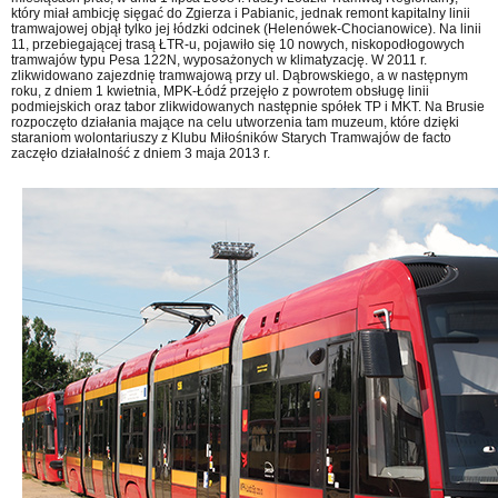
który miał ambicję sięgać do Zgierza i Pabianic, jednak remont kapitalny linii
tramwajowej objął tylko jej łódzki odcinek (Helenówek-Chocianowice). Na linii
11, przebiegającej trasą ŁTR-u, pojawiło się 10 nowych, niskopodłogowych
tramwajów typu Pesa 122N, wyposażonych w klimatyzację. W 2011 r.
zlikwidowano zajezdnię tramwajową przy ul. Dąbrowskiego, a w następnym
roku, z dniem 1 kwietnia, MPK-Łódź przejęło z powrotem obsługę linii
podmiejskich oraz tabor zlikwidowanych następnie spółek TP i MKT. Na Brusie
rozpoczęto działania mające na celu utworzenia tam muzeum, które dzięki
staraniom wolontariuszy z Klubu Miłośników Starych Tramwajów de facto
zaczęło działalność z dniem 3 maja 2013 r.