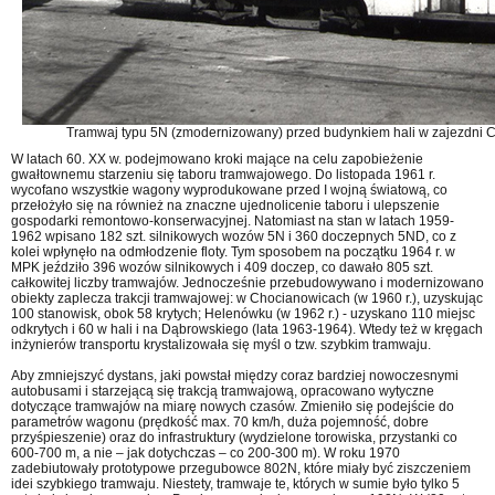
Tramwaj typu 5N (zmodernizowany) przed budynkiem hali w zajezdni Ch
W latach 60. XX w. podejmowano kroki mające na celu zapobieżenie
gwałtownemu starzeniu się taboru tramwajowego. Do listopada 1961 r.
wycofano wszystkie wagony wyprodukowane przed I wojną światową, co
przełożyło się na również na znaczne ujednolicenie taboru i ulepszenie
gospodarki remontowo-konserwacyjnej. Natomiast na stan w latach 1959-
1962 wpisano 182 szt. silnikowych wozów 5N i 360 doczepnych 5ND, co z
kolei wpłynęło na odmłodzenie floty. Tym sposobem na początku 1964 r. w
MPK jeździło 396 wozów silnikowych i 409 doczep, co dawało 805 szt.
całkowitej liczby tramwajów. Jednocześnie przebudowywano i modernizowano
obiekty zaplecza trakcji tramwajowej: w Chocianowicach (w 1960 r.), uzyskując
100 stanowisk, obok 58 krytych; Helenówku (w 1962 r.) - uzyskano 110 miejsc
odkrytych i 60 w hali i na Dąbrowskiego (lata 1963-1964). Wtedy też w kręgach
inżynierów transportu krystalizowała się myśl o tzw. szybkim tramwaju.
Aby zmniejszyć dystans, jaki powstał między coraz bardziej nowoczesnymi
autobusami i starzejącą się trakcją tramwajową, opracowano wytyczne
dotyczące tramwajów na miarę nowych czasów. Zmieniło się podejście do
parametrów wagonu (prędkość max. 70 km/h, duża pojemność, dobre
przyśpieszenie) oraz do infrastruktury (wydzielone torowiska, przystanki co
600-700 m, a nie – jak dotychczas – co 200-300 m). W roku 1970
zadebiutowały prototypowe przegubowce 802N, które miały być ziszczeniem
idei szybkiego tramwaju. Niestety, tramwaje te, których w sumie było tylko 5