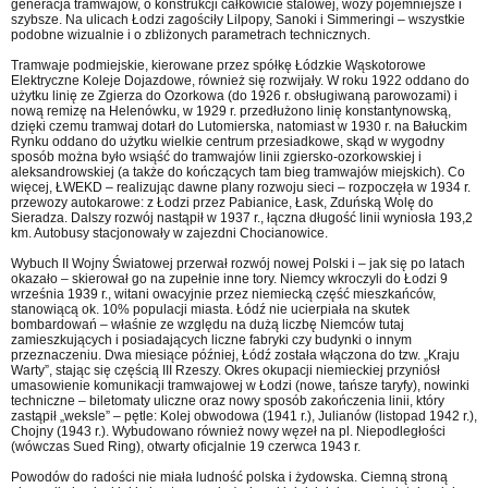
generacja tramwajów, o konstrukcji całkowicie stalowej, wozy pojemniejsze i
szybsze. Na ulicach Łodzi zagościły Lilpopy, Sanoki i Simmeringi – wszystkie
podobne wizualnie i o zbliżonych parametrach technicznych.
Tramwaje podmiejskie, kierowane przez spółkę Łódzkie Wąskotorowe
Elektryczne Koleje Dojazdowe, również się rozwijały. W roku 1922 oddano do
użytku linię ze Zgierza do Ozorkowa (do 1926 r. obsługiwaną parowozami) i
nową remizę na Helenówku, w 1929 r. przedłużono linię konstantynowską,
dzięki czemu tramwaj dotarł do Lutomierska, natomiast w 1930 r. na Bałuckim
Rynku oddano do użytku wielkie centrum przesiadkowe, skąd w wygodny
sposób można było wsiąść do tramwajów linii zgiersko-ozorkowskiej i
aleksandrowskiej (a także do kończących tam bieg tramwajów miejskich). Co
więcej, ŁWEKD – realizując dawne plany rozwoju sieci – rozpoczęła w 1934 r.
przewozy autokarowe: z Łodzi przez Pabianice, Łask, Zduńską Wolę do
Sieradza. Dalszy rozwój nastąpił w 1937 r., łączna długość linii wyniosła 193,2
km. Autobusy stacjonowały w zajezdni Chocianowice.
Wybuch II Wojny Światowej przerwał rozwój nowej Polski i – jak się po latach
okazało – skierował go na zupełnie inne tory. Niemcy wkroczyli do Łodzi 9
września 1939 r., witani owacyjnie przez niemiecką część mieszkańców,
stanowiącą ok. 10% populacji miasta. Łódź nie ucierpiała na skutek
bombardowań – właśnie ze względu na dużą liczbę Niemców tutaj
zamieszkujących i posiadających liczne fabryki czy budynki o innym
przeznaczeniu. Dwa miesiące później, Łódź została włączona do tzw. „Kraju
Warty”, stając się częścią III Rzeszy. Okres okupacji niemieckiej przyniósł
umasowienie komunikacji tramwajowej w Łodzi (nowe, tańsze taryfy), nowinki
techniczne – biletomaty uliczne oraz nowy sposób zakończenia linii, który
zastąpił „weksle” – pętle: Kolej obwodowa (1941 r.), Julianów (listopad 1942 r.),
Chojny (1943 r.). Wybudowano również nowy węzeł na pl. Niepodległości
(wówczas Sued Ring), otwarty oficjalnie 19 czerwca 1943 r.
Powodów do radości nie miała ludność polska i żydowska. Ciemną stroną