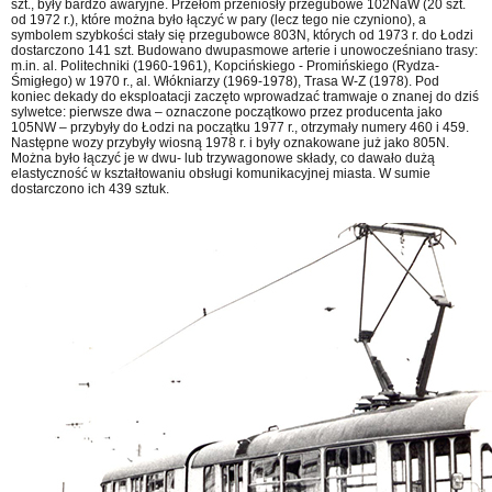
szt., były bardzo awaryjne. Przełom przeniosły przegubowe 102NaW (20 szt.
od 1972 r.), które można było łączyć w pary (lecz tego nie czyniono), a
symbolem szybkości stały się przegubowce 803N, których od 1973 r. do Łodzi
dostarczono 141 szt. Budowano dwupasmowe arterie i unowocześniano trasy:
m.in. al. Politechniki (1960-1961), Kopcińskiego - Promińskiego (Rydza-
Śmigłego) w 1970 r., al. Włókniarzy (1969-1978), Trasa W-Z (1978). Pod
koniec dekady do eksploatacji zaczęto wprowadzać tramwaje o znanej do dziś
sylwetce: pierwsze dwa – oznaczone początkowo przez producenta jako
105NW – przybyły do Łodzi na początku 1977 r., otrzymały numery 460 i 459.
Następne wozy przybyły wiosną 1978 r. i były oznakowane już jako 805N.
Można było łączyć je w dwu- lub trzywagonowe składy, co dawało dużą
elastyczność w kształtowaniu obsługi komunikacyjnej miasta. W sumie
dostarczono ich 439 sztuk.