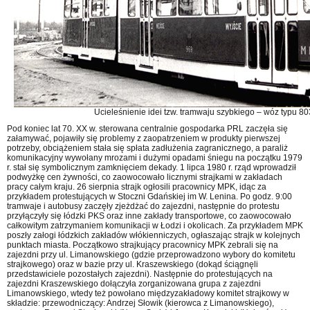
Ucieleśnienie idei tzw. tramwaju szybkiego – wóz typu 80
Pod koniec lat 70. XX w. sterowana centralnie gospodarka PRL zaczęła się
załamywać, pojawiły się problemy z zaopatrzeniem w produkty pierwszej
potrzeby, obciążeniem stała się spłata zadłużenia zagranicznego, a paraliż
komunikacyjny wywołany mrozami i dużymi opadami śniegu na początku 1979
r. stał się symbolicznym zamknięciem dekady. 1 lipca 1980 r. rząd wprowadził
podwyżkę cen żywności, co zaowocowało licznymi strajkami w zakładach
pracy całym kraju. 26 sierpnia strajk ogłosili pracownicy MPK, idąc za
przykładem protestujących w Stoczni Gdańskiej im W. Lenina. Po godz. 9:00
tramwaje i autobusy zaczęły zjeżdżać do zajezdni, następnie do protestu
przyłączyły się łódzki PKS oraz inne zakłady transportowe, co zaowocowało
całkowitym zatrzymaniem komunikacji w Łodzi i okolicach. Za przykładem MPK
poszły załogi łódzkich zakładów włókienniczych, ogłaszając strajk w kolejnych
punktach miasta. Początkowo strajkujący pracownicy MPK zebrali się na
zajezdni przy ul. Limanowskiego (gdzie przeprowadzono wybory do komitetu
strajkowego) oraz w bazie przy ul. Kraszewskiego (dokąd ściągnęli
przedstawiciele pozostałych zajezdni). Następnie do protestujących na
zajezdni Kraszewskiego dołączyła zorganizowana grupa z zajezdni
Limanowskiego, wtedy też powołano międzyzakładowy komitet strajkowy w
składzie: przewodniczący: Andrzej Słowik (kierowca z Limanowskiego),