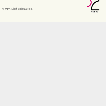
© MPK-Łódź Spółka z o.o.