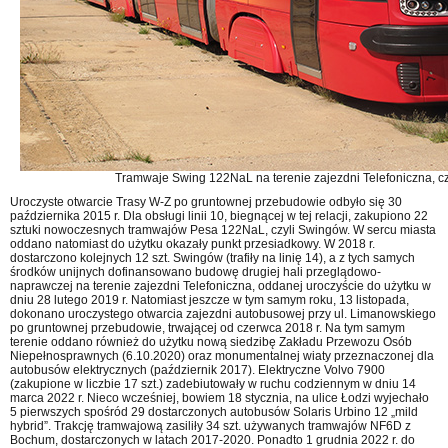
Tramwaje Swing 122NaL na terenie zajezdni Telefoniczna, cz
Uroczyste otwarcie Trasy W-Z po gruntownej przebudowie odbyło się 30
października 2015 r. Dla obsługi linii 10, biegnącej w tej relacji, zakupiono 22
sztuki nowoczesnych tramwajów Pesa 122NaL, czyli Swingów. W sercu miasta
oddano natomiast do użytku okazały punkt przesiadkowy. W 2018 r.
dostarczono kolejnych 12 szt. Swingów (trafiły na linię 14), a z tych samych
środków unijnych dofinansowano budowę drugiej hali przeglądowo-
naprawczej na terenie zajezdni Telefoniczna, oddanej uroczyście do użytku w
dniu 28 lutego 2019 r. Natomiast jeszcze w tym samym roku, 13 listopada,
dokonano uroczystego otwarcia zajezdni autobusowej przy ul. Limanowskiego
po gruntownej przebudowie, trwającej od czerwca 2018 r. Na tym samym
terenie oddano również do użytku nową siedzibę Zakładu Przewozu Osób
Niepełnosprawnych (6.10.2020) oraz monumentalnej wiaty przeznaczonej dla
autobusów elektrycznych (październik 2017). Elektryczne Volvo 7900
(zakupione w liczbie 17 szt.) zadebiutowały w ruchu codziennym w dniu 14
marca 2022 r. Nieco wcześniej, bowiem 18 stycznia, na ulice Łodzi wyjechało
5 pierwszych spośród 29 dostarczonych autobusów Solaris Urbino 12 „mild
hybrid”. Trakcję tramwajową zasiliły 34 szt. używanych tramwajów NF6D z
Bochum, dostarczonych w latach 2017-2020. Ponadto 1 grudnia 2022 r. do