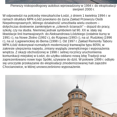
Pierwszy niskopodłogowy autobus wprowadzony w 1994 r. do eksploatacji
sierpień 2000 r.
W odpowiedzi na potrzeby mieszkańców Łodzi, z dniem 1 kwietnia 1994 r. w
ramach struktury MPK-Łódź powołano do życia Zakład Przewozu Osób
Niepełnosprawnych, którego działalność umożliwiła wielu osobom –
dotychczas dosłownie zamkniętym w „czterech ścianach” – dojazd do pracy,
szkoły, czy na studia. Niemniej jednak symbolem lat 90. XX w. stały się
likwidacje linii tramwajowych: do Aleksandrowa Łódzkiego (ostatnie kursy w
1991 r.), na Nowe Złotno (1992 r.), do Rzgowa (1993 r.), na ul. Rudzkiej (1996
r.), na ul. Łagiewnickiej do Bema (1998 r.). Od 1997 r. Zakład Remontu Taboru
MPK-Łódź dokonywał rozmaitych modernizacji tramwajów typu 805N, w
zakresie ulepszenia napędu, zmiany wyglądu zewnętrznego i wyposażenia
wnętrza. Z okazji obchodzonej w 1998 r. setnej rocznicy uruchomienia
komunikacji miejskiej w Łodzi, do użytku oddano nową Izbę Tradycji oraz
zaprezentowano nowe logo Spółki, używane do dziś. W połowie 1999 r. odbyło
się uroczyste przekazanie do eksploatacji zmodernizowanej hali zajezdni
Chocianowice, w której unowocześniono wyposażenie.