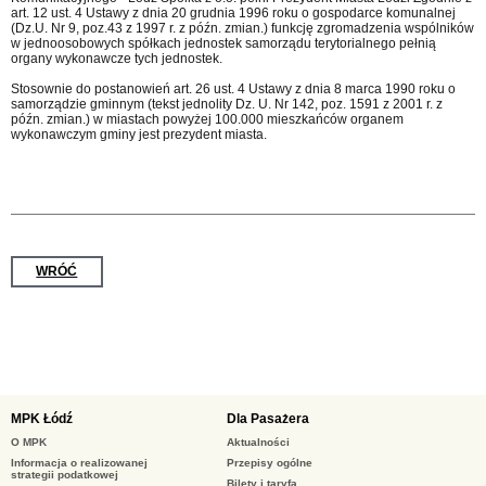
art. 12 ust. 4 Ustawy z dnia 20 grudnia 1996 roku o gospodarce komunalnej
(Dz.U. Nr 9, poz.43 z 1997 r. z późn. zmian.) funkcję zgromadzenia wspólników
w jednoosobowych spółkach jednostek samorządu terytorialnego pełnią
organy wykonawcze tych jednostek.
Stosownie do postanowień art. 26 ust. 4 Ustawy z dnia 8 marca 1990 roku o
samorządzie gminnym (tekst jednolity Dz. U. Nr 142, poz. 1591 z 2001 r. z
późn. zmian.) w miastach powyżej 100.000 mieszkańców organem
wykonawczym gminy jest prezydent miasta.
WRÓĆ
MPK Łódź
Dla Pasażera
O MPK
Aktualności
Informacja o realizowanej
Przepisy ogólne
strategii podatkowej
Bilety i taryfa