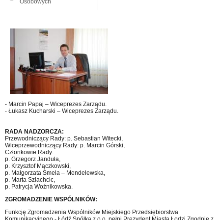
Osobowych
- Marcin Papaj – Wiceprezes Zarządu.
- Łukasz Kucharski – Wiceprezes Zarządu.
RADA NADZORCZA:
Przewodniczący Rady: p. Sebastian Witecki,
Wiceprzewodniczący Rady: p. Marcin Górski,
Członkowie Rady:
p. Grzegorz Janduła,
p. Krzysztof Mączkowski,
p. Małgorzata Smela – Mendelewska,
p. Marta Szlachcic,
p. Patrycja Woźnikowska.
ZGROMADZENIE WSPÓLNIKÓW:
Funkcję Zgromadzenia Wspólników Miejskiego Przedsiębiorstwa
Komunikacyjnego - Łódź Spółka z o.o. pełni Prezydent Miasta Łodzi Zgodnie z