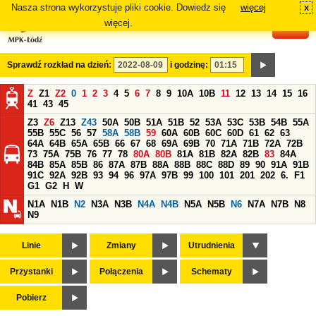
Nasza strona wykorzystuje pliki cookie. Dowiedz się
więcej
x
#
więcej.
Sprawdź rozkład na dzień:
i godzinę:
Z
Z1
Z2
0
1
2
3
4
5
6
7
8
9
10A
10B
11
12
13
14
15
16
41
43
45
Z3
Z6
Z13
Z43
50A
50B
51A
51B
52
53A
53C
53B
54B
55A
55B
55C
56
57
58A
58B
59
60A
60B
60C
60D
61
62
63
64A
64B
65A
65B
66
67
68
69A
69B
70
71A
71B
72A
72B
73
75A
75B
76
77
78
80A
80B
81A
81B
82A
82B
83
84A
84B
85A
85B
86
87A
87B
88A
88B
88C
88D
89
90
91A
91B
91C
92A
92B
93
94
96
97A
97B
99
100
101
201
202
6.
F1
G1
G2
H
W
N1A
N1B
N2
N3A
N3B
N4A
N4B
N5A
N5B
N6
N7A
N7B
N8
N9
Linie
Zmiany
Utrudnienia
Przystanki
Połączenia
Schematy
Pobierz