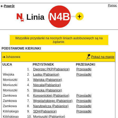
Pomoc
Powrót
N4B
Linia
Wszystkie przystanki na nocnych liniach autobusowych są na
żądanie.
PODSTAWOWE KIERUNKI
Juhasowa
Pokaż na mapie
ULICA
PRZYSTANEK
PRZESIADKI
1.
Dworzec PKP(Pabianice)
Przesiadki
Wiejska
2.
Łaska (Pabianice)
Przesiadki
Moniuszki
3.
Wiejska (Pabianice)
Moniuszki
4.
Niecała(Pabianice)
Moniuszki
5.
Wysoka (Pabianice)
Zamkowa
6.
Konopnickiej (Pabianice)
Przesiadki
Zamkowa
7.
Wyspiańskiego (Pabianice)
Przesiadki
Zamkowa
8.
Narutowicza (Pabianice)
Przesiadki
Kilińskiego
9.
SDH(Pabianice)
Przesiadki
Kilińskiego
10.
Moniuszki (Pabianice)