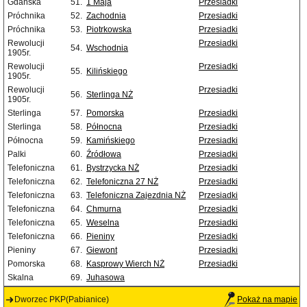
Gdańska
51.
1 Maja
Przesiadki
Próchnika
52.
Zachodnia
Przesiadki
Próchnika
53.
Piotrkowska
Przesiadki
Rewolucji
Przesiadki
54.
Wschodnia
1905r.
Rewolucji
Przesiadki
55.
Kilińskiego
1905r.
Rewolucji
Przesiadki
56.
Sterlinga NŻ
1905r.
Sterlinga
57.
Pomorska
Przesiadki
Sterlinga
58.
Północna
Przesiadki
Północna
59.
Kamińskiego
Przesiadki
Palki
60.
Źródłowa
Przesiadki
Telefoniczna
61.
Bystrzycka NŻ
Przesiadki
Telefoniczna
62.
Telefoniczna 27 NŻ
Przesiadki
Telefoniczna
63.
Telefoniczna Zajezdnia NŻ
Przesiadki
Telefoniczna
64.
Chmurna
Przesiadki
Telefoniczna
65.
Weselna
Przesiadki
Telefoniczna
66.
Pieniny
Przesiadki
Pieniny
67.
Giewont
Przesiadki
Pomorska
68.
Kasprowy Wierch NŻ
Przesiadki
Skalna
69.
Juhasowa
Dworzec PKP(Pabianice)
Pokaż na mapie