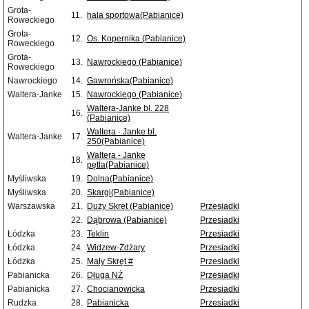
Grota-
11.
hala sportowa(Pabianice)
Roweckiego
Grota-
12.
Os. Kopernika (Pabianice)
Roweckiego
Grota-
13.
Nawrockiego (Pabianice)
Roweckiego
Nawrockiego
14.
Gawrońska(Pabianice)
Waltera-Janke
15.
Nawrockiego (Pabianice)
Waltera-Janke bl. 228
16.
(Pabianice)
Waltera - Janke bl.
Waltera-Janke
17.
250(Pabianice)
Waltera - Janke
18.
pętla(Pabianice)
Myśliwska
19.
Dolna(Pabianice)
Myśliwska
20.
Skargi(Pabianice)
Warszawska
21.
Duży Skręt (Pabianice)
Przesiadki
22.
Dąbrowa (Pabianice)
Przesiadki
Łódzka
23.
Teklin
Przesiadki
Łódzka
24.
Widzew-Żdżary
Przesiadki
Łódzka
25.
Mały Skręt #
Przesiadki
Pabianicka
26.
Długa NŻ
Przesiadki
Pabianicka
27.
Chocianowicka
Przesiadki
Rudzka
28.
Pabianicka
Przesiadki