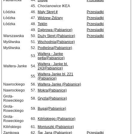
Pabianicka
44.
Długa
Przesiadki
45.
Chocianowice IKEA
Łódzka
46.
Mały Skręt #
Przesiadki
Łódzka
47.
Widzew-Żdżary
Przesiadki
Łódzka
48.
Teklin
Przesiadki
49.
Dąbrowa (Pabianice)
Przesiadki
Warszawska
50.
Duży Skręt (Pabianice)
Przesiadki
Myśliwska
51.
Wschodnia(Pabianice)
Myśliwska
52.
Podleśna(Pabianice)
Waltera - Janke
53.
pętla(Pabianice)
Waltera - Janke bl.
Waltera-Janke
54.
243(Pabianice)
Waltera-Janke bl. 221
55.
(Pabianice)
Nawrockiego
56.
Waltera-Janke (Pabianice)
Nawrockiego
57.
Mokra(Pabianice)
Grota-
58.
Gryzla(Pabianice)
Roweckiego
Grota-
59.
Bugaj(Pabianice)
Roweckiego
Grota-
60.
Kilińskiego (Pabianice)
Roweckiego
Kilińskiego
61.
Moniuszki (Pabianice)
Zamkowa
62.
Św. Jana (Pabianice)
Przesiadki