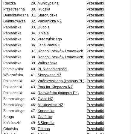
Rudzka
29.
Municypalna
Przesiadki
Przestrzenna
30.
Rudzka
Przesiadki
Demokratyczna
31.
Starorudzka
Przesiadki
Gombrowicza
32.
Pabianicka NŻ
Przesiadki
Pabianicka
33.
Dubois
Przesiadki
Pabianicka
34.
3 Maja
Przesiadki
Pabianicka
35.
Prądzyńskiego
Przesiadki
Pabianicka
36.
Jana Pawła II
Przesiadki
Pabianicka
37.
Rondo Lotników Lwowskich
Przesiadki
Pabianicka
38.
Rondo Lotników Lwowskich
Przesiadki
Pabianicka
39.
Wólczańska
Przesiadki
Piotrkowska
40.
Pl. Niepodległości
Przesiadki
Wólczańska
41.
Skrzywana NŻ
Przesiadki
Politechniki
42.
Wróblewskiego (kampus PŁ)
Przesiadki
Politechniki
43.
Park im. Klepacza NŻ
Przesiadki
Politechniki
44.
Radwańska (kampus PŁ)
Przesiadki
Żeromskiego
45.
Żwirki NŻ
Przesiadki
Żeromskiego
46.
Mickiewicza NŻ
Przesiadki
Żeromskiego
47.
Kopernika
Przesiadki
Struga
48.
Gdańska
Przesiadki
Kościuszki
49.
6 Sierpnia
Przesiadki
Gdańska
50.
Zielona
Przesiadki