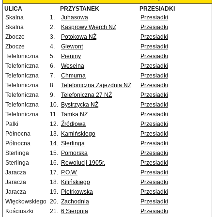
ULICA
PRZYSTANEK
PRZESIADKI
Skalna
1.
Juhasowa
Przesiadki
Skalna
2.
Kasprowy Wierch NŻ
Przesiadki
Zbocze
3.
Potokowa NŻ
Przesiadki
Zbocze
4.
Giewont
Przesiadki
Telefoniczna
5.
Pieniny
Przesiadki
Telefoniczna
6.
Weselna
Przesiadki
Telefoniczna
7.
Chmurna
Przesiadki
Telefoniczna
8.
Telefoniczna Zajezdnia NŻ
Przesiadki
Telefoniczna
9.
Telefoniczna 27 NŻ
Przesiadki
Telefoniczna
10.
Bystrzycka NŻ
Przesiadki
Telefoniczna
11.
Tamka NŻ
Przesiadki
Palki
12.
Źródłowa
Przesiadki
Północna
13.
Kamińskiego
Przesiadki
Północna
14.
Sterlinga
Przesiadki
Sterlinga
15.
Pomorska
Przesiadki
Sterlinga
16.
Rewolucji 1905r.
Przesiadki
Jaracza
17.
P.O.W.
Przesiadki
Jaracza
18.
Kilińskiego
Przesiadki
Jaracza
19.
Piotrkowska
Przesiadki
Więckowskiego
20.
Zachodnia
Przesiadki
Kościuszki
21.
6 Sierpnia
Przesiadki