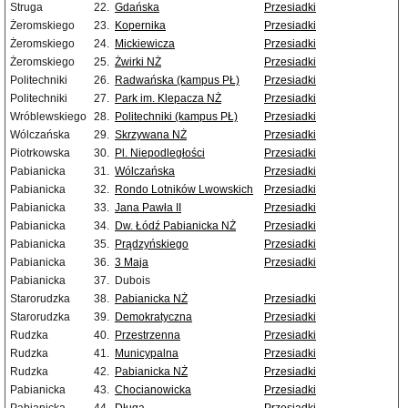
Struga
22.
Gdańska
Przesiadki
Żeromskiego
23.
Kopernika
Przesiadki
Żeromskiego
24.
Mickiewicza
Przesiadki
Żeromskiego
25.
Żwirki NŻ
Przesiadki
Politechniki
26.
Radwańska (kampus PŁ)
Przesiadki
Politechniki
27.
Park im. Klepacza NŻ
Przesiadki
Wróblewskiego
28.
Politechniki (kampus PŁ)
Przesiadki
Wólczańska
29.
Skrzywana NŻ
Przesiadki
Piotrkowska
30.
Pl. Niepodległości
Przesiadki
Pabianicka
31.
Wólczańska
Przesiadki
Pabianicka
32.
Rondo Lotników Lwowskich
Przesiadki
Pabianicka
33.
Jana Pawła II
Przesiadki
Pabianicka
34.
Dw. Łódź Pabianicka NŻ
Przesiadki
Pabianicka
35.
Prądzyńskiego
Przesiadki
Pabianicka
36.
3 Maja
Przesiadki
Pabianicka
37.
Dubois
Starorudzka
38.
Pabianicka NŻ
Przesiadki
Starorudzka
39.
Demokratyczna
Przesiadki
Rudzka
40.
Przestrzenna
Przesiadki
Rudzka
41.
Municypalna
Przesiadki
Rudzka
42.
Pabianicka NŻ
Przesiadki
Pabianicka
43.
Chocianowicka
Przesiadki