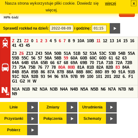
Nasza strona wykorzystuje pliki cookie. Dowiedz się
więcej
x
#
więcej.
Sprawdź rozkład na dzień:
i godzinę:
Z
Z1
Z2
0
1
2
3
4
5
6
7
8
9
10A
10B
11
12
13
14
15
16
41
43
45
Z3
Z6
Z13
Z43
50A
50B
51A
51B
52
53A
53C
53B
54B
55A
55B
55C
56
57
58A
58B
59
60A
60B
60C
60D
61
62
63
64A
64B
65A
65B
66
67
68
69A
69B
70
71A
71B
72A
72B
73
75A
75B
76
77
78
80A
80B
81A
81B
82A
82B
83
84A
84B
85A
85B
86
87A
87B
88A
88B
88C
88D
89
90
91A
91B
91C
92A
92B
93
94
96
97A
97B
99
100
101
201
202
6.
F1
G1
G2
H
W
N1A
N1B
N2
N3A
N3B
N4A
N4B
N5A
N5B
N6
N7A
N7B
N8
N9
Linie
Zmiany
Utrudnienia
Przystanki
Połączenia
Schematy
Pobierz