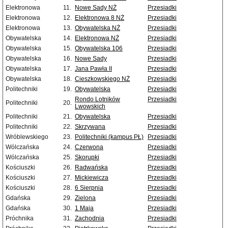
Elektronowa
11.
Nowe Sady NŻ
Przesiadki
Elektronowa
12.
Elektronowa 8 NŻ
Przesiadki
Elektronowa
13.
Obywatelska NŻ
Przesiadki
Obywatelska
14.
Elektronowa NŻ
Przesiadki
Obywatelska
15.
Obywatelska 106
Przesiadki
Obywatelska
16.
Nowe Sady
Przesiadki
Obywatelska
17.
Jana Pawła II
Przesiadki
Obywatelska
18.
Cieszkowskiego NŻ
Przesiadki
Politechniki
19.
Obywatelska
Przesiadki
Rondo Lotników
Przesiadki
Politechniki
20.
Lwowskich
Politechniki
21.
Obywatelska
Przesiadki
Politechniki
22.
Skrzywana
Przesiadki
Wróblewskiego
23.
Politechniki (kampus PŁ)
Przesiadki
Wólczańska
24.
Czerwona
Przesiadki
Wólczańska
25.
Skorupki
Przesiadki
Kościuszki
26.
Radwańska
Przesiadki
Kościuszki
27.
Mickiewicza
Przesiadki
Kościuszki
28.
6 Sierpnia
Przesiadki
Gdańska
29.
Zielona
Przesiadki
Gdańska
30.
1 Maja
Przesiadki
Próchnika
31.
Zachodnia
Przesiadki