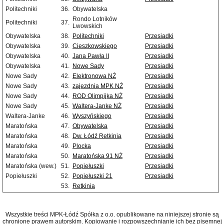
Politechniki
36.
Obywatelska
Rondo Lotników
Politechniki
37.
Lwowskich
Obywatelska
38.
Politechniki
Przesiadki
Obywatelska
39.
Cieszkowskiego
Przesiadki
Obywatelska
40.
Jana Pawła II
Przesiadki
Obywatelska
41.
Nowe Sady
Przesiadki
Nowe Sady
42.
Elektronowa NŻ
Przesiadki
Nowe Sady
43.
zajezdnia MPK NŻ
Przesiadki
Nowe Sady
44.
ROD Olimpijka NŻ
Przesiadki
Nowe Sady
45.
Waltera-Janke NŻ
Przesiadki
Waltera-Janke
46.
Wyszyńskiego
Przesiadki
Maratońska
47.
Obywatelska
Przesiadki
Maratońska
48.
Dw. Łódź Retkinia
Przesiadki
Maratońska
49.
Plocka
Przesiadki
Maratońska
50.
Maratońska 91 NŻ
Przesiadki
Maratońska (wew.)
51.
Popiełuszki
Przesiadki
Popiełuszki
52.
Popiełuszki 21
Przesiadki
53.
Retkinia
Wszystkie treści MPK-Łódź Spółka z o.o. opublikowane na niniejszej stronie są
chronione prawem autorskim. Kopiowanie i rozpowszechnianie ich bez pisemnej