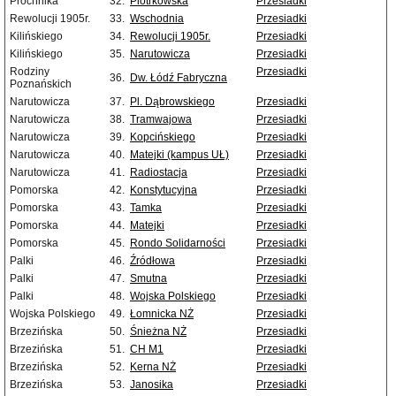
Próchnika
32.
Piotrkowska
Przesiadki
Rewolucji 1905r.
33.
Wschodnia
Przesiadki
Kilińskiego
34.
Rewolucji 1905r.
Przesiadki
Kilińskiego
35.
Narutowicza
Przesiadki
Rodziny
Przesiadki
36.
Dw. Łódź Fabryczna
Poznańskich
Narutowicza
37.
Pl. Dąbrowskiego
Przesiadki
Narutowicza
38.
Tramwajowa
Przesiadki
Narutowicza
39.
Kopcińskiego
Przesiadki
Narutowicza
40.
Matejki (kampus UŁ)
Przesiadki
Narutowicza
41.
Radiostacja
Przesiadki
Pomorska
42.
Konstytucyjna
Przesiadki
Pomorska
43.
Tamka
Przesiadki
Pomorska
44.
Matejki
Przesiadki
Pomorska
45.
Rondo Solidarności
Przesiadki
Palki
46.
Źródłowa
Przesiadki
Palki
47.
Smutna
Przesiadki
Palki
48.
Wojska Polskiego
Przesiadki
Wojska Polskiego
49.
Łomnicka NŻ
Przesiadki
Brzezińska
50.
Śnieżna NŻ
Przesiadki
Brzezińska
51.
CH M1
Przesiadki
Brzezińska
52.
Kerna NŻ
Przesiadki
Brzezińska
53.
Janosika
Przesiadki