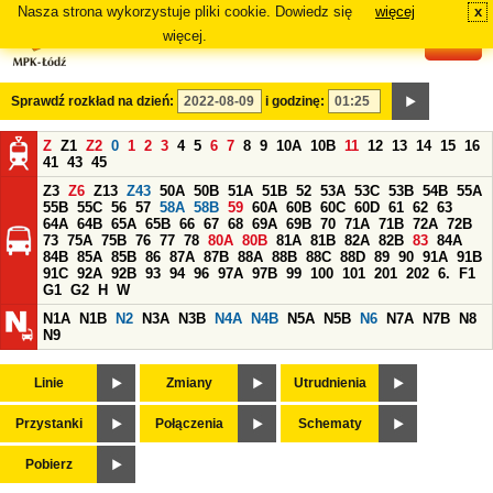
Nasza strona wykorzystuje pliki cookie. Dowiedz się
więcej
x
#
więcej.
Sprawdź rozkład na dzień:
i godzinę:
Z
Z1
Z2
0
1
2
3
4
5
6
7
8
9
10A
10B
11
12
13
14
15
16
41
43
45
Z3
Z6
Z13
Z43
50A
50B
51A
51B
52
53A
53C
53B
54B
55A
55B
55C
56
57
58A
58B
59
60A
60B
60C
60D
61
62
63
64A
64B
65A
65B
66
67
68
69A
69B
70
71A
71B
72A
72B
73
75A
75B
76
77
78
80A
80B
81A
81B
82A
82B
83
84A
84B
85A
85B
86
87A
87B
88A
88B
88C
88D
89
90
91A
91B
91C
92A
92B
93
94
96
97A
97B
99
100
101
201
202
6.
F1
G1
G2
H
W
N1A
N1B
N2
N3A
N3B
N4A
N4B
N5A
N5B
N6
N7A
N7B
N8
N9
Linie
Zmiany
Utrudnienia
Przystanki
Połączenia
Schematy
Pobierz