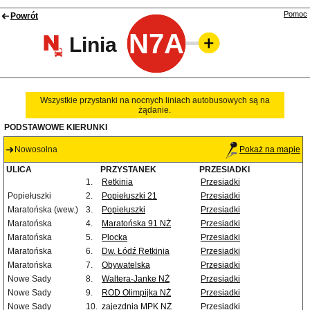
Pomoc
Powrót
N7A
Linia
Wszystkie przystanki na nocnych liniach autobusowych są na
żądanie.
PODSTAWOWE KIERUNKI
Nowosolna
Pokaż na mapie
ULICA
PRZYSTANEK
PRZESIADKI
1.
Retkinia
Przesiadki
Popiełuszki
2.
Popiełuszki 21
Przesiadki
Maratońska (wew.)
3.
Popiełuszki
Przesiadki
Maratońska
4.
Maratońska 91 NŻ
Przesiadki
Maratońska
5.
Plocka
Przesiadki
Maratońska
6.
Dw. Łódź Retkinia
Przesiadki
Maratońska
7.
Obywatelska
Przesiadki
Nowe Sady
8.
Waltera-Janke NŻ
Przesiadki
Nowe Sady
9.
ROD Olimpijka NŻ
Przesiadki
Nowe Sady
10.
zajezdnia MPK NŻ
Przesiadki