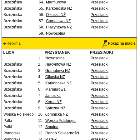
Brzezińska
54.
Marmurowa
Przesiadki
Brzezińska
55.
Karkonoska NŻ
Przesiadki
Brzezińska
56.
Olkuska NŻ
Przesiadki
Brzezińska
57.
Granatowa NŻ
Przesiadki
Brzezińska
58.
Hiacyntowa NŻ
Przesiadki
59.
Nowosolna
Retkinia
Pokaż na mapie
ULICA
PRZYSTANEK
PRZESIADKI
1.
Nowosolna
Przesiadki
Brzezińska
2.
Hiacyntowa NŻ
Przesiadki
Brzezińska
3.
Granatowa NŻ
Przesiadki
Brzezińska
4.
Olkuska NŻ
Przesiadki
Brzezińska
5.
Karkonoska NŻ
Przesiadki
Brzezińska
6.
Marmurowa
Przesiadki
Brzezińska
7.
Janosika
Przesiadki
Brzezińska
8.
Kerna NŻ
Przesiadki
Brzezińska
9.
Śnieżna NŻ
Przesiadki
Wojska Polskiego
10.
Łomnicka NŻ
Przesiadki
Palki
11.
Wojska Polskiego
Przesiadki
Palki
12.
Smutna
Przesiadki
Pomorska
13.
Rondo Solidarności
Przesiadki
Pomorska
14.
Matejki
Przesiadki