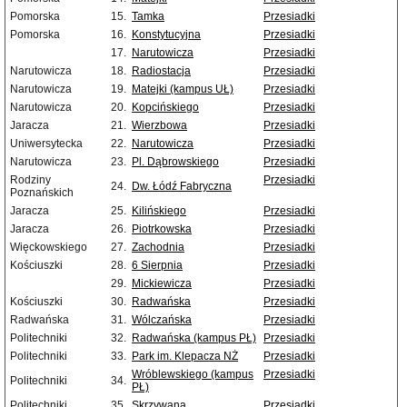
Pomorska
15.
Tamka
Przesiadki
Pomorska
16.
Konstytucyjna
Przesiadki
17.
Narutowicza
Przesiadki
Narutowicza
18.
Radiostacja
Przesiadki
Narutowicza
19.
Matejki (kampus UŁ)
Przesiadki
Narutowicza
20.
Kopcińskiego
Przesiadki
Jaracza
21.
Wierzbowa
Przesiadki
Uniwersytecka
22.
Narutowicza
Przesiadki
Narutowicza
23.
Pl. Dąbrowskiego
Przesiadki
Rodziny
Przesiadki
24.
Dw. Łódź Fabryczna
Poznańskich
Jaracza
25.
Kilińskiego
Przesiadki
Jaracza
26.
Piotrkowska
Przesiadki
Więckowskiego
27.
Zachodnia
Przesiadki
Kościuszki
28.
6 Sierpnia
Przesiadki
29.
Mickiewicza
Przesiadki
Kościuszki
30.
Radwańska
Przesiadki
Radwańska
31.
Wólczańska
Przesiadki
Politechniki
32.
Radwańska (kampus PŁ)
Przesiadki
Politechniki
33.
Park im. Klepacza NŻ
Przesiadki
Wróblewskiego (kampus
Przesiadki
Politechniki
34.
PŁ)
Politechniki
35.
Skrzywana
Przesiadki