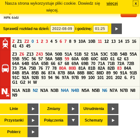
Nasza strona wykorzystuje pliki cookie. Dowiedz się
więcej
x
#
więcej.
Sprawdź rozkład na dzień:
i godzinę:
Z
Z1
Z2
0
1
2
3
4
5
6
7
8
9
10A
10B
11
12
13
14
15
16
41
43
45
Z3
Z6
Z13
Z43
50A
50B
51A
51B
52
53A
53C
53B
54B
55A
55B
55C
56
57
58A
58B
59
60A
60B
60C
60D
61
62
63
64A
64B
65A
65B
66
67
68
69A
69B
70
71A
71B
72A
72B
73
75A
75B
76
77
78
80A
80B
81A
81B
82A
82B
83
84A
84B
85A
85B
86
87A
87B
88A
88B
88C
88D
89
90
91A
91B
91C
92A
92B
93
94
96
97A
97B
99
100
101
201
202
6.
F1
G1
G2
H
W
N1A
N1B
N2
N3A
N3B
N4A
N4B
N5A
N5B
N6
N7A
N7B
N8
N9
Linie
Zmiany
Utrudnienia
Przystanki
Połączenia
Schematy
Pobierz