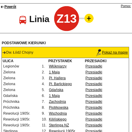
Pomoc
Powrót
Z13
Linia
PODSTAWOWE KIERUNKI
Dw. Łódź Chojny
Pokaż na mapie
ULICA
PRZYSTANEK
PRZESIADKI
Legionów
1.
Włókniarzy
Przesiadki
Zielona
2.
1 Maja
Przesiadki
Zielona
3.
Pl. Hallera
Przesiadki
Zielona
4.
Pl. Barlickiego
Przesiadki
Zielona
5.
Gdańska
Przesiadki
Gdańska
6.
1 Maja
Przesiadki
Próchnika
7.
Zachodnia
Przesiadki
Próchnika
8.
Piotrkowska
Przesiadki
Rewolucji 1905r.
9.
Wschodnia
Przesiadki
Rewolucji 1905r.
10.
Kilińskiego
Przesiadki
Rewolucji 1905r.
11.
Sterlinga NŻ
Przesiadki
Sterlinga
12.
Rewolucji 1905r.
Przesiadki