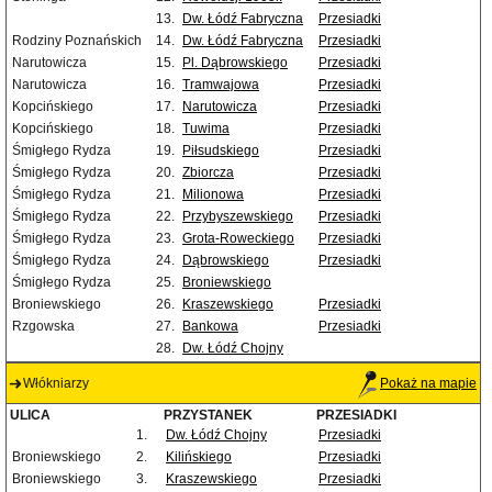
13.
Dw. Łódź Fabryczna
Przesiadki
Rodziny Poznańskich
14.
Dw. Łódź Fabryczna
Przesiadki
Narutowicza
15.
Pl. Dąbrowskiego
Przesiadki
Narutowicza
16.
Tramwajowa
Przesiadki
Kopcińskiego
17.
Narutowicza
Przesiadki
Kopcińskiego
18.
Tuwima
Przesiadki
Śmigłego Rydza
19.
Piłsudskiego
Przesiadki
Śmigłego Rydza
20.
Zbiorcza
Przesiadki
Śmigłego Rydza
21.
Milionowa
Przesiadki
Śmigłego Rydza
22.
Przybyszewskiego
Przesiadki
Śmigłego Rydza
23.
Grota-Roweckiego
Przesiadki
Śmigłego Rydza
24.
Dąbrowskiego
Przesiadki
Śmigłego Rydza
25.
Broniewskiego
Broniewskiego
26.
Kraszewskiego
Przesiadki
Rzgowska
27.
Bankowa
Przesiadki
28.
Dw. Łódź Chojny
Włókniarzy
Pokaż na mapie
ULICA
PRZYSTANEK
PRZESIADKI
1.
Dw. Łódź Chojny
Przesiadki
Broniewskiego
2.
Kilińskiego
Przesiadki
Broniewskiego
3.
Kraszewskiego
Przesiadki