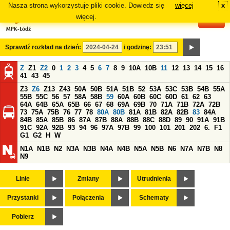
Nasza strona wykorzystuje pliki cookie. Dowiedz się
więcej
x
#
więcej.
Sprawdź rozkład na dzień:
i godzinę:
Z
Z1
Z2
0
1
2
3
4
5
6
7
8
9
10A
10B
11
12
13
14
15
16
41
43
45
Z3
Z6
Z13
Z43
50A
50B
51A
51B
52
53A
53C
53B
54B
55A
55B
55C
56
57
58A
58B
59
60A
60B
60C
60D
61
62
63
64A
64B
65A
65B
66
67
68
69A
69B
70
71A
71B
72A
72B
73
75A
75B
76
77
78
80A
80B
81A
81B
82A
82B
83
84A
84B
85A
85B
86
87A
87B
88A
88B
88C
88D
89
90
91A
91B
91C
92A
92B
93
94
96
97A
97B
99
100
101
201
202
6.
F1
G1
G2
H
W
N1A
N1B
N2
N3A
N3B
N4A
N4B
N5A
N5B
N6
N7A
N7B
N8
N9
Linie
Zmiany
Utrudnienia
Przystanki
Połączenia
Schematy
Pobierz