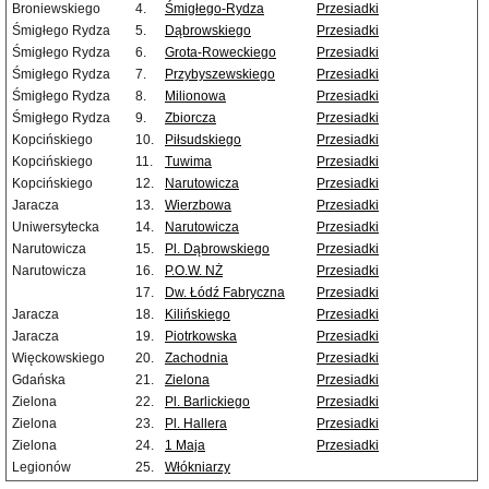
Broniewskiego
4.
Śmigłego-Rydza
Przesiadki
Śmigłego Rydza
5.
Dąbrowskiego
Przesiadki
Śmigłego Rydza
6.
Grota-Roweckiego
Przesiadki
Śmigłego Rydza
7.
Przybyszewskiego
Przesiadki
Śmigłego Rydza
8.
Milionowa
Przesiadki
Śmigłego Rydza
9.
Zbiorcza
Przesiadki
Kopcińskiego
10.
Piłsudskiego
Przesiadki
Kopcińskiego
11.
Tuwima
Przesiadki
Kopcińskiego
12.
Narutowicza
Przesiadki
Jaracza
13.
Wierzbowa
Przesiadki
Uniwersytecka
14.
Narutowicza
Przesiadki
Narutowicza
15.
Pl. Dąbrowskiego
Przesiadki
Narutowicza
16.
P.O.W. NŻ
Przesiadki
17.
Dw. Łódź Fabryczna
Przesiadki
Jaracza
18.
Kilińskiego
Przesiadki
Jaracza
19.
Piotrkowska
Przesiadki
Więckowskiego
20.
Zachodnia
Przesiadki
Gdańska
21.
Zielona
Przesiadki
Zielona
22.
Pl. Barlickiego
Przesiadki
Zielona
23.
Pl. Hallera
Przesiadki
Zielona
24.
1 Maja
Przesiadki
Legionów
25.
Włókniarzy