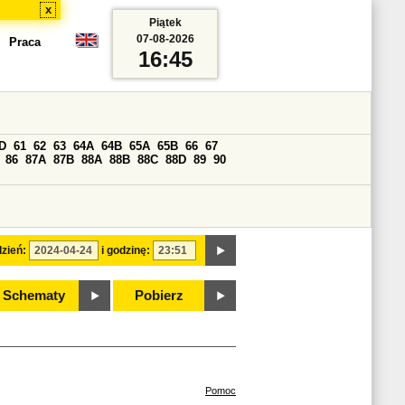
x
Piątek
07-08-2026
Praca
16:45
D
61
62
63
64A
64B
65A
65B
66
67
86
87A
87B
88A
88B
88C
88D
89
90
zień:
i godzinę:
Schematy
Pobierz
Pomoc