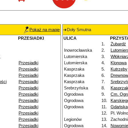
Pokaż na mapie
Doły Smutna
PRZESIADKI
ULICA
PRZYST
1.
Żubardź
Inowrocławska
2.
Lutomier
Ż
Lutomierska
3.
Włókniar
Przesiadki
Lutomierska
4.
Klonowa
Przesiadki
Kasprzaka
5.
Kutrzeby
Przesiadki
Kasprzaka
6.
Drewnow
ości
Przesiadki
Kasprzaka
7.
Srebrzy
Przesiadki
Srebrzyńska
8.
Kasprza
Przesiadki
Ogrodowa
9.
Cm. Ogr
Przesiadki
Ogrodowa
10.
Karskieg
Przesiadki
Ogrodowa
11.
Gdańska
Przesiadki
12.
Pl. Wolno
Przesiadki
Legionów
13.
Zachodni
Przesiadki
Ogrodowa
14.
Nowomie