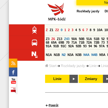
Na
Rozkłady jazdy
Dl
Z
Z1
Z2
0
1
2
3
4
5
6
7
8
9
10A
1
Z3
Z6
Z13
Z43
50A
50B
51A
51B
52
68
69A
69B
70
71A
71B
72A
72B
73
91A
91B
91C
92A
92B
93
94
96
97A
N1A
N1B
N2
N3A
N3B
N4A
N4B
N5A
Start
Rozkłady jazdy
Linie
Lini
Linie
Zmiany
Powrót