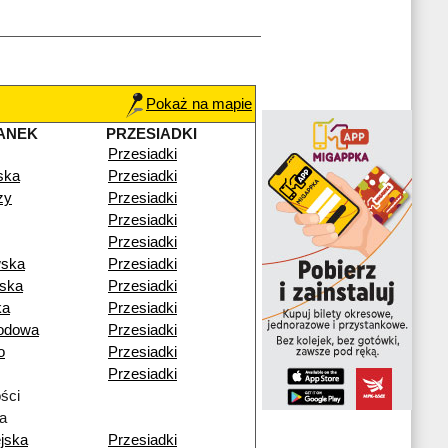
Pokaż na mapie
ANEK
PRZESIADKI
Przesiadki
ska
Przesiadki
zy
Przesiadki
Przesiadki
Przesiadki
ska
Przesiadki
ńska
Przesiadki
ka
Przesiadki
odowa
Przesiadki
o
Przesiadki
Przesiadki
ści
a
jska
Przesiadki