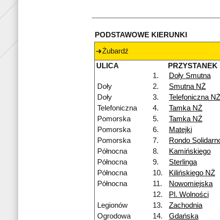
PODSTAWOWE KIERUNKI
Żubardź
ULICA
PRZYSTANEK
1.
Doły Smutna
Doły
2.
Smutna NŻ
Doły
3.
Telefoniczna N
Telefoniczna
4.
Tamka NŻ
Pomorska
5.
Tamka NŻ
Pomorska
6.
Matejki
Pomorska
7.
Rondo Solidarn
Północna
8.
Kamińskiego
Północna
9.
Sterlinga
Północna
10.
Kilińskiego NŻ
Północna
11.
Nowomiejska
12.
Pl. Wolności
Legionów
13.
Zachodnia
Ogrodowa
14.
Gdańska