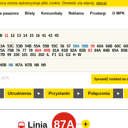
sza strona wykorzystuje pliki cookie. Dowiedz się więcej.
więcej
a pasażera
Bilety
Komunikaty
Reklama
Przetargi
O MPK
0B
11
12
13
14
15
16
41
43
45
53A
53C
53B
54B
55A
55B
55C
56
57
58A
58B
59
60A
60B
60C
60
75A
75B
76
77
78
80A
80B
81A
81B
82A
82B
83
84A
84B
85A
85B
97B
99
100
101
201
202
6.
F1
G1
G2
H
W
N5B
N6
N7A
N7B
N8
N9
a 87A
Sprawdź rozkład na d
Utrudnienia
Przystanki
Połączenia
87A
Linia