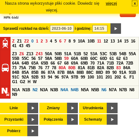
Nasza strona wykorzystuje pliki cookie. Dowiedz się
więcej
x
#
więcej.
Sprawdź rozkład na dzień:
i godzinę:
Z
Z1
Z2
0
1
2
3
4
5
6
7
8
9
10A
10B
11
12
13
14
15
16
41
43
45
Z3
Z6
Z13
Z43
50A
50B
51A
51B
52
53A
53C
53B
54B
55A
55B
55C
56
57
58A
58B
59
60A
60B
60C
60D
61
62
63
64A
64B
65A
65B
66
67
68
69A
69B
70
71A
71B
72A
72B
73
75A
75B
76
77
78
80A
80B
81A
81B
82A
82B
83
84A
84B
85A
85B
86
87A
87B
88A
88B
88C
88D
89
90
91A
91B
91C
92A
92B
93
94
96
97A
97B
99
100
101
201
202
6.
F1
G1
G2
H
W
N1A
N1B
N2
N3A
N3B
N4A
N4B
N5A
N5B
N6
N7A
N7B
N8
N9
Linie
Zmiany
Utrudnienia
Przystanki
Połączenia
Schematy
Pobierz