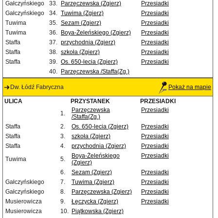
Gałczyńskiego
33.
Parzęczewska (Zgierz)
Przesiadki
Gałczyńskiego
34.
Tuwima (Zgierz)
Przesiadki
Tuwima
35.
Sezam (Zgierz)
Przesiadki
Tuwima
36.
Boya-Żeleńskiego (Zgierz)
Przesiadki
Staffa
37.
przychodnia (Zgierz)
Przesiadki
Staffa
38.
szkoła (Zgierz)
Przesiadki
Staffa
39.
Os. 650-lecia (Zgierz)
Przesiadki
40.
Parzęczewska /Staffa(Zg.)
Dw. Łódź Fabryczna
Pokaż na mapie
ULICA
PRZYSTANEK
PRZESIADKI
Parzęczewska
Przesiadki
1.
/Staffa(Zg.)
Staffa
2.
Os. 650-lecia (Zgierz)
Przesiadki
Staffa
3.
szkoła (Zgierz)
Przesiadki
Staffa
4.
przychodnia (Zgierz)
Przesiadki
Boya-Żeleńskiego
Przesiadki
Tuwima
5.
(Zgierz)
6.
Sezam (Zgierz)
Przesiadki
Gałczyńskiego
7.
Tuwima (Zgierz)
Przesiadki
Gałczyńskiego
8.
Parzęczewska (Zgierz)
Przesiadki
Musierowicza
9.
Łęczycka (Zgierz)
Przesiadki
Musierowicza
10.
Piątkowska (Zgierz)