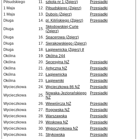
Piłsudskiego
11.
szkoła nr 1 (Zgierz)
Przesiadki
1 Maja
12.
Piłsudskiego (Zgierz)
Przesiadki
1 Maja
13.
Dubois (Zgierz)
Przesiadki
Długa
14.
pl. Kilińskiego (Zgierz)
Przesiadki
Skłodowskiej-Curie
Długa
15.
(Zgierz)
Długa
16.
Spacerowa (Zgierz)
Długa
17.
Sierakowskiego (Zgierz)
Długa
18.
Łagiewnicka (Zgierz) #
Okólna
19.
Okólna 244
Okólna
20.
Secesyjna NŻ
Przesiadki
Okólna
21.
Antyczna NŻ
Przesiadki
Okólna
22.
Łagiewnicka
Przesiadki
Okólna
23.
Łagiewniki
Przesiadki
Wycieczkowa
24.
Wycieczkowa 86 NŻ
Przesiadki
Nowaka-Jeziorańskiego
Przesiadki
Wycieczkowa
25.
NŻ
Wycieczkowa
26.
Wiewiórcza NŻ
Przesiadki
Wycieczkowa
27.
Rogowska NŻ
Przesiadki
Wycieczkowa
28.
Warszawska
Przesiadki
Wycieczkowa
29.
Woskowa NŻ
Przesiadki
Wycieczkowa
30.
Wypoczynkowa NŻ
Przesiadki
Wycieczkowa
31.
Strykowska
Przesiadki