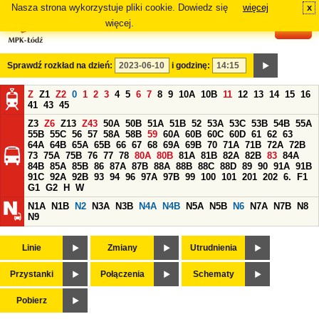
Nasza strona wykorzystuje pliki cookie. Dowiedz się
więcej
x
#
więcej.
Sprawdź rozkład na dzień:
i godzinę:
Z
Z1
Z2
0
1
2
3
4
5
6
7
8
9
10A
10B
11
12
13
14
15
16
41
43
45
Z3
Z6
Z13
Z43
50A
50B
51A
51B
52
53A
53C
53B
54B
55A
55B
55C
56
57
58A
58B
59
60A
60B
60C
60D
61
62
63
64A
64B
65A
65B
66
67
68
69A
69B
70
71A
71B
72A
72B
73
75A
75B
76
77
78
80A
80B
81A
81B
82A
82B
83
84A
84B
85A
85B
86
87A
87B
88A
88B
88C
88D
89
90
91A
91B
91C
92A
92B
93
94
96
97A
97B
99
100
101
201
202
6.
F1
G1
G2
H
W
N1A
N1B
N2
N3A
N3B
N4A
N4B
N5A
N5B
N6
N7A
N7B
N8
N9
Linie
Zmiany
Utrudnienia
Przystanki
Połączenia
Schematy
Pobierz