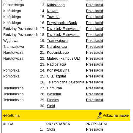
Piłsudskiego
13.
Kilińskiego
Przesiadki
Kilińskiego
14.
Nawrot
Przesiadki
Kilińskiego
15.
Tuwima
Przesiadki
Kilińskiego
16.
Przystanek mBank
Przesiadki
Rodziny Poznańskich
17.
Dw. Łódź Fabryczna
Przesiadki
Rodziny Poznańskich
18.
Dw. Łódź Fabryczna
Przesiadki
Węglowa
19.
Tramwajowa
Przesiadki
Tramwajowa
20.
Narutowicza
Przesiadki
Narutowicza
21.
Kopcińskiego
Przesiadki
Narutowicza
22.
Matejki (kampus UŁ)
Przesiadki
23.
Radiostacja
Przesiadki
Pomorska
24.
Konstytucyjna
Przesiadki
Pomorska
25.
CKD szpital
Przesiadki
26.
Telefoniczna Zajezdnia
Przesiadki
Telefoniczna
27.
Chmurna
Przesiadki
Telefoniczna
28.
Weselna
Przesiadki
Telefoniczna
29.
Pieniny
Przesiadki
30.
Stoki
Retkinia
Pokaż na mapie
ULICA
PRZYSTANEK
PRZESIADKI
1.
Stoki
Przesiadki