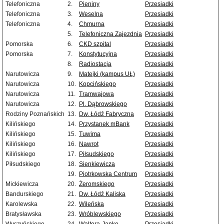
Telefoniczna
2.
Pieniny
Przesiadki
Telefoniczna
3.
Weselna
Przesiadki
Telefoniczna
4.
Chmurna
Przesiadki
5.
Telefoniczna Zajezdnia
Przesiadki
Pomorska
6.
CKD szpital
Przesiadki
Pomorska
7.
Konstytucyjna
Przesiadki
8.
Radiostacja
Przesiadki
Narutowicza
9.
Matejki (kampus UŁ)
Przesiadki
Narutowicza
10.
Kopcińskiego
Przesiadki
Narutowicza
11.
Tramwajowa
Przesiadki
Narutowicza
12.
Pl. Dąbrowskiego
Przesiadki
Rodziny Poznańskich
13.
Dw. Łódź Fabryczna
Przesiadki
Kilińskiego
14.
Przystanek mBank
Przesiadki
Kilińskiego
15.
Tuwima
Przesiadki
Kilińskiego
16.
Nawrot
Przesiadki
Kilińskiego
17.
Piłsudskiego
Przesiadki
Piłsudskiego
18.
Sienkiewicza
Przesiadki
19.
Piotrkowska Centrum
Przesiadki
Mickiewicza
20.
Żeromskiego
Przesiadki
Bandurskiego
21.
Dw. Łódź Kaliska
Przesiadki
Karolewska
22.
Wileńska
Przesiadki
Bratysławska
23.
Wróblewskiego
Przesiadki