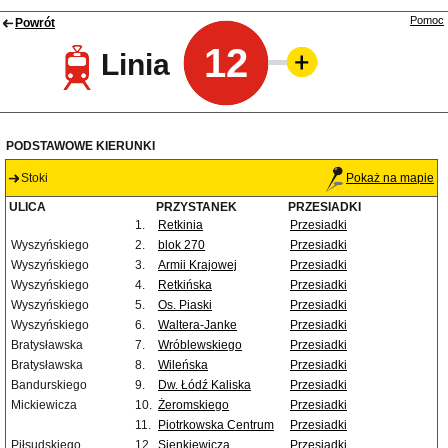
Pomoc
Powrót
12
Linia
PODSTAWOWE KIERUNKI
Stoki
Pokaż na mapie
ULICA
PRZYSTANEK
PRZESIADKI
1.
Retkinia
Przesiadki
Wyszyńskiego
2.
blok 270
Przesiadki
Wyszyńskiego
3.
Armii Krajowej
Przesiadki
Wyszyńskiego
4.
Retkińska
Przesiadki
Wyszyńskiego
5.
Os. Piaski
Przesiadki
Wyszyńskiego
6.
Waltera-Janke
Przesiadki
Bratysławska
7.
Wróblewskiego
Przesiadki
Bratysławska
8.
Wileńska
Przesiadki
Bandurskiego
9.
Dw. Łódź Kaliska
Przesiadki
Mickiewicza
10.
Żeromskiego
Przesiadki
11.
Piotrkowska Centrum
Przesiadki
Piłsudskiego
12.
Sienkiewicza
Przesiadki