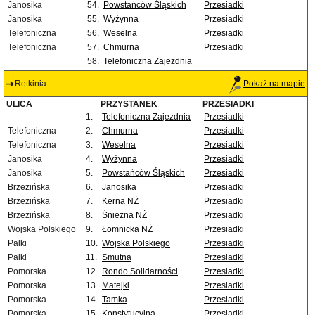
Janosika
54.
Powstańców Śląskich
Przesiadki
Janosika
55.
Wyżynna
Przesiadki
Telefoniczna
56.
Weselna
Przesiadki
Telefoniczna
57.
Chmurna
Przesiadki
58.
Telefoniczna Zajezdnia
Retkinia
Pokaż na mapie
ULICA
PRZYSTANEK
PRZESIADKI
1.
Telefoniczna Zajezdnia
Przesiadki
Telefoniczna
2.
Chmurna
Przesiadki
Telefoniczna
3.
Weselna
Przesiadki
Janosika
4.
Wyżynna
Przesiadki
Janosika
5.
Powstańców Śląskich
Przesiadki
Brzezińska
6.
Janosika
Przesiadki
Brzezińska
7.
Kerna NŻ
Przesiadki
Brzezińska
8.
Śnieżna NŻ
Przesiadki
Wojska Polskiego
9.
Łomnicka NŻ
Przesiadki
Palki
10.
Wojska Polskiego
Przesiadki
Palki
11.
Smutna
Przesiadki
Pomorska
12.
Rondo Solidarności
Przesiadki
Pomorska
13.
Matejki
Przesiadki
Pomorska
14.
Tamka
Przesiadki
Pomorska
15.
Konstytucyjna
Przesiadki