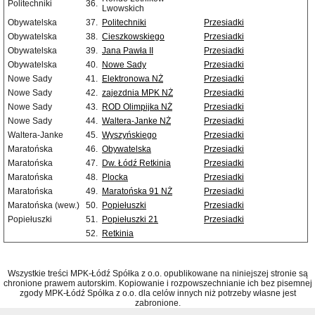
Politechniki
36.
Lwowskich
Obywatelska
37.
Politechniki
Przesiadki
Obywatelska
38.
Cieszkowskiego
Przesiadki
Obywatelska
39.
Jana Pawła II
Przesiadki
Obywatelska
40.
Nowe Sady
Przesiadki
Nowe Sady
41.
Elektronowa NŻ
Przesiadki
Nowe Sady
42.
zajezdnia MPK NŻ
Przesiadki
Nowe Sady
43.
ROD Olimpijka NŻ
Przesiadki
Nowe Sady
44.
Waltera-Janke NŻ
Przesiadki
Waltera-Janke
45.
Wyszyńskiego
Przesiadki
Maratońska
46.
Obywatelska
Przesiadki
Maratońska
47.
Dw. Łódź Retkinia
Przesiadki
Maratońska
48.
Plocka
Przesiadki
Maratońska
49.
Maratońska 91 NŻ
Przesiadki
Maratońska (wew.)
50.
Popiełuszki
Przesiadki
Popiełuszki
51.
Popiełuszki 21
Przesiadki
52.
Retkinia
Wszystkie treści MPK-Łódź Spółka z o.o. opublikowane na niniejszej stronie są
chronione prawem autorskim. Kopiowanie i rozpowszechnianie ich bez pisemnej
zgody MPK-Łódź Spółka z o.o. dla celów innych niż potrzeby własne jest
zabronione.