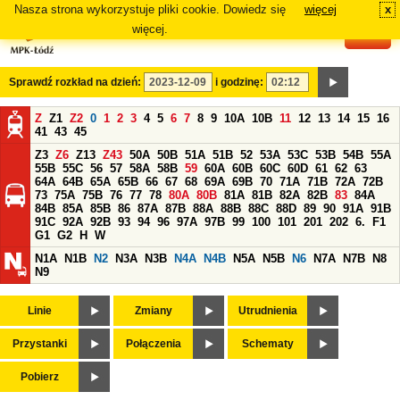
Nasza strona wykorzystuje pliki cookie. Dowiedz się
więcej
x
#
więcej.
Sprawdź rozkład na dzień:
i godzinę:
Z
Z1
Z2
0
1
2
3
4
5
6
7
8
9
10A
10B
11
12
13
14
15
16
41
43
45
Z3
Z6
Z13
Z43
50A
50B
51A
51B
52
53A
53C
53B
54B
55A
55B
55C
56
57
58A
58B
59
60A
60B
60C
60D
61
62
63
64A
64B
65A
65B
66
67
68
69A
69B
70
71A
71B
72A
72B
73
75A
75B
76
77
78
80A
80B
81A
81B
82A
82B
83
84A
84B
85A
85B
86
87A
87B
88A
88B
88C
88D
89
90
91A
91B
91C
92A
92B
93
94
96
97A
97B
99
100
101
201
202
6.
F1
G1
G2
H
W
N1A
N1B
N2
N3A
N3B
N4A
N4B
N5A
N5B
N6
N7A
N7B
N8
N9
Linie
Zmiany
Utrudnienia
Przystanki
Połączenia
Schematy
Pobierz