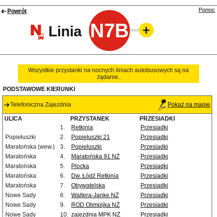
Pomoc
Powrót
N7B
Linia
Wszystkie przystanki na nocnych liniach autobusowych są na
żądanie.
PODSTAWOWE KIERUNKI
Telefoniczna Zajezdnia
Pokaż na mapie
ULICA
PRZYSTANEK
PRZESIADKI
1.
Retkinia
Przesiadki
Popiełuszki
2.
Popiełuszki 21
Przesiadki
Maratońska (wew.)
3.
Popiełuszki
Przesiadki
Maratońska
4.
Maratońska 91 NŻ
Przesiadki
Maratońska
5.
Plocka
Przesiadki
Maratońska
6.
Dw. Łódź Retkinia
Przesiadki
Maratońska
7.
Obywatelska
Przesiadki
Nowe Sady
8.
Waltera-Janke NŻ
Przesiadki
Nowe Sady
9.
ROD Olimpijka NŻ
Przesiadki
Nowe Sady
10.
zajezdnia MPK NŻ
Przesiadki