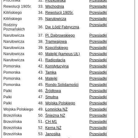
Próchnika
32.
Piotrkowska
Przesiadki
Rewolucji 1905r.
33.
Wschodnia
Przesiadki
Kilińskiego
34.
Rewolucji 1905r.
Przesiadki
Kilińskiego
35.
Narutowicza
Przesiadki
Rodziny
Przesiadki
36.
Dw. Łódź Fabryczna
Poznańskich
Narutowicza
37.
Pl. Dąbrowskiego
Przesiadki
Narutowicza
38.
Tramwajowa
Przesiadki
Narutowicza
39.
Kopcińskiego
Przesiadki
Narutowicza
40.
Matejki (kampus UŁ)
Przesiadki
Narutowicza
41.
Radiostacja
Przesiadki
Pomorska
42.
Konstytucyjna
Przesiadki
Pomorska
43.
Tamka
Przesiadki
Pomorska
44.
Matejki
Przesiadki
Pomorska
45.
Rondo Solidarności
Przesiadki
Palki
46.
Źródłowa
Przesiadki
Palki
47.
Smutna
Przesiadki
Palki
48.
Wojska Polskiego
Przesiadki
Wojska Polskiego
49.
Łomnicka NŻ
Przesiadki
Brzezińska
50.
Śnieżna NŻ
Przesiadki
Brzezińska
51.
CH M1
Przesiadki
Brzezińska
52.
Kerna NŻ
Przesiadki
Brzezińska
53.
Janosika
Przesiadki