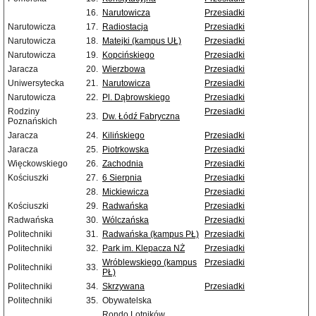
16.
Narutowicza
Przesiadki
Narutowicza
17.
Radiostacja
Przesiadki
Narutowicza
18.
Matejki (kampus UŁ)
Przesiadki
Narutowicza
19.
Kopcińskiego
Przesiadki
Jaracza
20.
Wierzbowa
Przesiadki
Uniwersytecka
21.
Narutowicza
Przesiadki
Narutowicza
22.
Pl. Dąbrowskiego
Przesiadki
Rodziny
Przesiadki
23.
Dw. Łódź Fabryczna
Poznańskich
Jaracza
24.
Kilińskiego
Przesiadki
Jaracza
25.
Piotrkowska
Przesiadki
Więckowskiego
26.
Zachodnia
Przesiadki
Kościuszki
27.
6 Sierpnia
Przesiadki
28.
Mickiewicza
Przesiadki
Kościuszki
29.
Radwańska
Przesiadki
Radwańska
30.
Wólczańska
Przesiadki
Politechniki
31.
Radwańska (kampus PŁ)
Przesiadki
Politechniki
32.
Park im. Klepacza NŻ
Przesiadki
Wróblewskiego (kampus
Przesiadki
Politechniki
33.
PŁ)
Politechniki
34.
Skrzywana
Przesiadki
Politechniki
35.
Obywatelska
Rondo Lotników