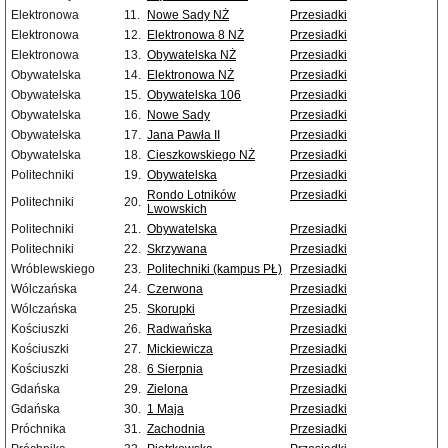
Elektronowa
11.
Nowe Sady NŻ
Przesiadki
Elektronowa
12.
Elektronowa 8 NŻ
Przesiadki
Elektronowa
13.
Obywatelska NŻ
Przesiadki
Obywatelska
14.
Elektronowa NŻ
Przesiadki
Obywatelska
15.
Obywatelska 106
Przesiadki
Obywatelska
16.
Nowe Sady
Przesiadki
Obywatelska
17.
Jana Pawła II
Przesiadki
Obywatelska
18.
Cieszkowskiego NŻ
Przesiadki
Politechniki
19.
Obywatelska
Przesiadki
Rondo Lotników
Przesiadki
Politechniki
20.
Lwowskich
Politechniki
21.
Obywatelska
Przesiadki
Politechniki
22.
Skrzywana
Przesiadki
Wróblewskiego
23.
Politechniki (kampus PŁ)
Przesiadki
Wólczańska
24.
Czerwona
Przesiadki
Wólczańska
25.
Skorupki
Przesiadki
Kościuszki
26.
Radwańska
Przesiadki
Kościuszki
27.
Mickiewicza
Przesiadki
Kościuszki
28.
6 Sierpnia
Przesiadki
Gdańska
29.
Zielona
Przesiadki
Gdańska
30.
1 Maja
Przesiadki
Próchnika
31.
Zachodnia
Przesiadki