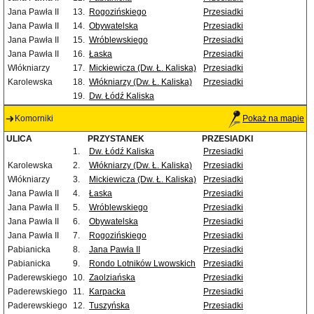
Jana Pawła II
13.
Rogozińskiego
Przesiadki
Jana Pawła II
14.
Obywatelska
Przesiadki
Jana Pawła II
15.
Wróblewskiego
Przesiadki
Jana Pawła II
16.
Łaska
Przesiadki
Włókniarzy
17.
Mickiewicza (Dw. Ł. Kaliska)
Przesiadki
Karolewska
18.
Włókniarzy (Dw. Ł. Kaliska)
Przesiadki
19.
Dw. Łódź Kaliska
Komorniki
Pokaż na mapie
ULICA
PRZYSTANEK
PRZESIADKI
1.
Dw. Łódź Kaliska
Przesiadki
Karolewska
2.
Włókniarzy (Dw. Ł. Kaliska)
Przesiadki
Włókniarzy
3.
Mickiewicza (Dw. Ł. Kaliska)
Przesiadki
Jana Pawła II
4.
Łaska
Przesiadki
Jana Pawła II
5.
Wróblewskiego
Przesiadki
Jana Pawła II
6.
Obywatelska
Przesiadki
Jana Pawła II
7.
Rogozińskiego
Przesiadki
Pabianicka
8.
Jana Pawła II
Przesiadki
Pabianicka
9.
Rondo Lotników Lwowskich
Przesiadki
Paderewskiego
10.
Zaolziańska
Przesiadki
Paderewskiego
11.
Karpacka
Przesiadki
Paderewskiego
12.
Tuszyńska
Przesiadki