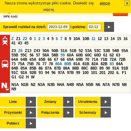
Nasza strona wykorzystuje pliki cookie. Dowiedz się
więcej
x
#
więcej.
Sprawdź rozkład na dzień:
i godzinę:
Z
Z1
Z2
0
1
2
3
4
5
6
7
8
9
10A
10B
11
12
13
14
15
16
41
43
45
Z3
Z6
Z13
Z43
50A
50B
51A
51B
52
53A
53C
53B
54B
55A
55B
55C
56
57
58A
58B
59
60A
60B
60C
60D
61
62
63
64A
64B
65A
65B
66
67
68
69A
69B
70
71A
71B
72A
72B
73
75A
75B
76
77
78
80A
80B
81A
81B
82A
82B
83
84A
84B
85A
85B
86
87A
87B
88A
88B
88C
88D
89
90
91A
91B
91C
92A
92B
93
94
96
97A
97B
99
100
101
201
202
6.
F1
G1
G2
H
W
N1A
N1B
N2
N3A
N3B
N4A
N4B
N5A
N5B
N6
N7A
N7B
N8
N9
Linie
Zmiany
Utrudnienia
Przystanki
Połączenia
Schematy
Pobierz