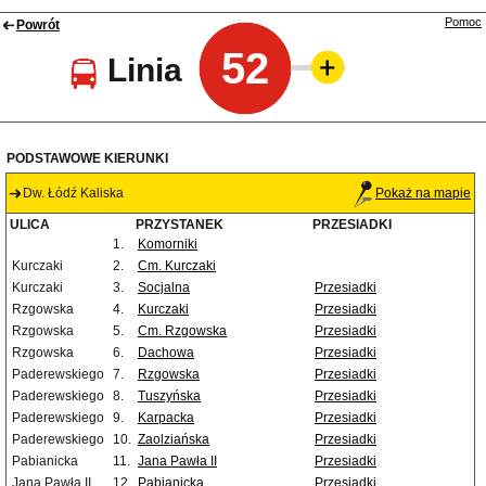
Pomoc
Powrót
52
Linia
PODSTAWOWE KIERUNKI
Dw. Łódź Kaliska
Pokaż na mapie
ULICA
PRZYSTANEK
PRZESIADKI
1.
Komorniki
Kurczaki
2.
Cm. Kurczaki
Kurczaki
3.
Socjalna
Przesiadki
Rzgowska
4.
Kurczaki
Przesiadki
Rzgowska
5.
Cm. Rzgowska
Przesiadki
Rzgowska
6.
Dachowa
Przesiadki
Paderewskiego
7.
Rzgowska
Przesiadki
Paderewskiego
8.
Tuszyńska
Przesiadki
Paderewskiego
9.
Karpacka
Przesiadki
Paderewskiego
10.
Zaolziańska
Przesiadki
Pabianicka
11.
Jana Pawła II
Przesiadki
Jana Pawła II
12.
Pabianicka
Przesiadki