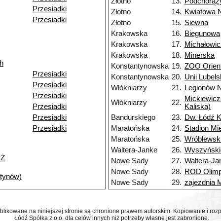
Złotno
13.
Podchorąż
Przesiadki
Złotno
14.
Kwiatowa 
Przesiadki
Złotno
15.
Siewna
Krakowska
16.
Biegunowa
Krakowska
17.
Michałowi
Krakowska
18.
Minerska
h
Konstantynowska
19.
ZOO Orien
Przesiadki
Konstantynowska
20.
Unii Lubels
Przesiadki
Włókniarzy
21.
Legionów 
Przesiadki
Mickiewicz
Włókniarzy
22.
Przesiadki
Kaliska)
Przesiadki
Bandurskiego
23.
Dw. Łódź K
Przesiadki
Maratońska
24.
Stadion Mi
Maratońska
25.
Wróblewsk
Waltera-Janke
26.
Wyszyński
NŻ
Nowe Sady
27.
Waltera-Ja
Nowe Sady
28.
ROD Olimp
ntynów)
Nowe Sady
29.
zajezdnia
ublikowane na niniejszej stronie są chronione prawem autorskim. Kopiowanie i r
Łódź Spółka z o.o. dla celów innych niż potrzeby własne jest zabronione.