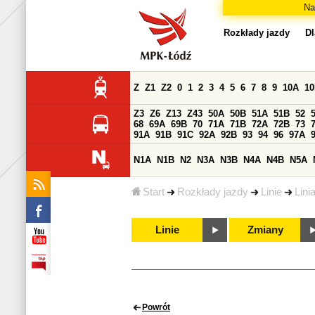
Na
Rozkłady jazdy
Dl
Z
Z1
Z2
0
1
2
3
4
5
6
7
8
9
10A
1
Z3
Z6
Z13
Z43
50A
50B
51A
51B
52
68
69A
69B
70
71A
71B
72A
72B
73
91A
91B
91C
92A
92B
93
94
96
97A
N1A
N1B
N2
N3A
N3B
N4A
N4B
N5A
Start
Rozkłady jazdy
Linie
Lini
Linie
Zmiany
Powrót