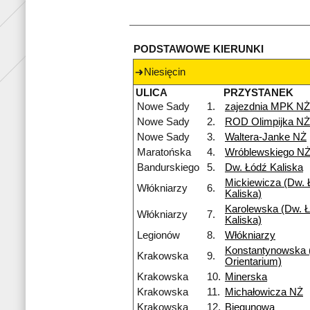
PODSTAWOWE KIERUNKI
Niesięcin
ULICA
PRZYSTANEK
Nowe Sady
1.
zajezdnia MPK NŻ
Nowe Sady
2.
ROD Olimpijka NŻ
Nowe Sady
3.
Waltera-Janke NŻ
Maratońska
4.
Wróblewskiego N
Bandurskiego
5.
Dw. Łódź Kaliska
Mickiewicza (Dw. 
Włókniarzy
6.
Kaliska)
Karolewska (Dw. Ł
Włókniarzy
7.
Kaliska)
Legionów
8.
Włókniarzy
Konstantynowska
Krakowska
9.
Orientarium)
Krakowska
10.
Minerska
Krakowska
11.
Michałowicza NŻ
Krakowska
12.
Biegunowa