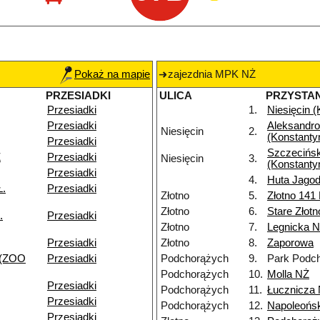
Pokaż na mapie
zajezdnia MPK NŻ
PRZESIADKI
ULICA
PRZYSTA
Przesiadki
1.
Niesięcin 
Przesiadki
Aleksandr
Niesięcin
2.
(Konstanty
Przesiadki
Szczecińs
Ż
Przesiadki
Niesięcin
3.
(Konstanty
Przesiadki
4.
Huta Jagod
Ł.
Przesiadki
Złotno
5.
Złotno 141
Złotno
6.
Stare Złot
.
Przesiadki
Złotno
7.
Legnicka 
Przesiadki
Złotno
8.
Zaporowa
 (ZOO
Przesiadki
Podchorążych
9.
Park Podc
Podchorążych
10.
Molla NŻ
Przesiadki
Podchorążych
11.
Łucznicza
Przesiadki
Podchorążych
12.
Napoleońs
Przesiadki