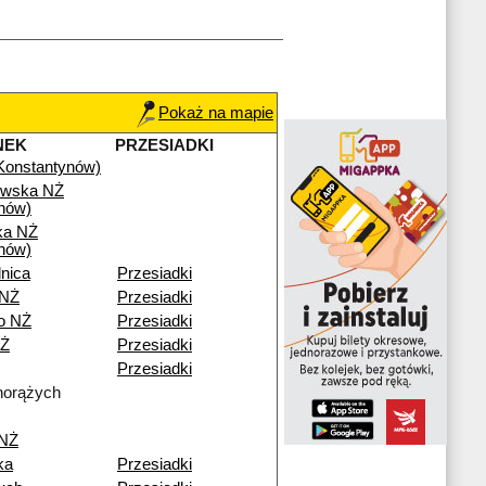
Pokaż na mapie
NEK
PRZESIADKI
(Konstantynów)
owska NŻ
nów)
ka NŻ
nów)
nica
Przesiadki
 NŻ
Przesiadki
no NŻ
Przesiadki
NŻ
Przesiadki
Przesiadki
horążych
 NŻ
ka
Przesiadki