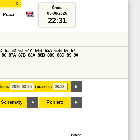
x
Środa
05-08-2026
Praca
22:31
D
61
62
63
64A
64B
65A
65B
66
67
86
87A
87B
88A
88B
88C
88D
89
90
zień:
i godzinę:
Schematy
Pobierz
Pomoc