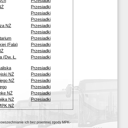
ych
Przesiadki
NŻ
Przesiadki
Przesiadki
Przesiadki
cza NŻ
Przesiadki
Przesiadki
tarium
Przesiadki
kiej (Fala)
Przesiadki
NŻ
Przesiadki
a (Dw. Ł.
Przesiadki
aliska
Przesiadki
ejski NŻ
Przesiadki
iego NŻ
Przesiadki
ego
Przesiadki
nke NŻ
Przesiadki
ijka NŻ
Przesiadki
 MPK NŻ
ozpowszechnianie ich bez pisemnej zgody MPK-