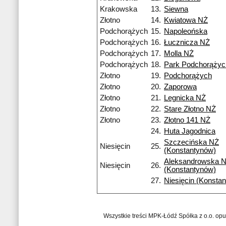
Krakowska
13.
Siewna
Złotno
14.
Kwiatowa NŻ
Podchorążych
15.
Napoleońska
Podchorążych
16.
Łucznicza NŻ
Podchorążych
17.
Molla NŻ
Podchorążych
18.
Park Podchorążyc
Złotno
19.
Podchorążych
Złotno
20.
Zaporowa
Złotno
21.
Legnicka NŻ
Złotno
22.
Stare Złotno NŻ
Złotno
23.
Złotno 141 NŻ
24.
Huta Jagodnica
Szczecińska NŻ
Niesięcin
25.
(Konstantynów)
Aleksandrowska 
Niesięcin
26.
(Konstantynów)
27.
Niesięcin (Konsta
Wszystkie treści MPK-Łódź Spółka z o.o. op