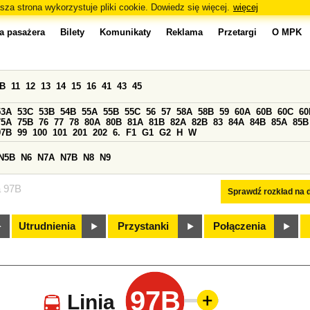
sza strona wykorzystuje pliki cookie. Dowiedz się więcej.
więcej
a pasażera
Bilety
Komunikaty
Reklama
Przetargi
O MPK
0B
11
12
13
14
15
16
41
43
45
53A
53C
53B
54B
55A
55B
55C
56
57
58A
58B
59
60A
60B
60C
60
75A
75B
76
77
78
80A
80B
81A
81B
82A
82B
83
84A
84B
85A
85B
97B
99
100
101
201
202
6.
F1
G1
G2
H
W
N5B
N6
N7A
N7B
N8
N9
a 97B
Sprawdź rozkład na d
Utrudnienia
Przystanki
Połączenia
97B
Linia