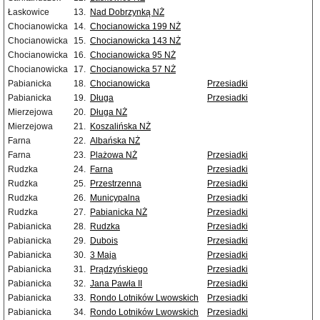
Łaskowice
13.
Nad Dobrzynką NŻ
Chocianowicka
14.
Chocianowicka 199 NŻ
Chocianowicka
15.
Chocianowicka 143 NŻ
Chocianowicka
16.
Chocianowicka 95 NŻ
Chocianowicka
17.
Chocianowicka 57 NŻ
Pabianicka
18.
Chocianowicka
Przesiadki
Pabianicka
19.
Długa
Przesiadki
Mierzejowa
20.
Długa NŻ
Mierzejowa
21.
Koszalińska NŻ
Farna
22.
Albańska NŻ
Farna
23.
Plażowa NŻ
Przesiadki
Rudzka
24.
Farna
Przesiadki
Rudzka
25.
Przestrzenna
Przesiadki
Rudzka
26.
Municypalna
Przesiadki
Rudzka
27.
Pabianicka NŻ
Przesiadki
Pabianicka
28.
Rudzka
Przesiadki
Pabianicka
29.
Dubois
Przesiadki
Pabianicka
30.
3 Maja
Przesiadki
Pabianicka
31.
Prądzyńskiego
Przesiadki
Pabianicka
32.
Jana Pawła II
Przesiadki
Pabianicka
33.
Rondo Lotników Lwowskich
Przesiadki
Pabianicka
34.
Rondo Lotników Lwowskich
Przesiadki