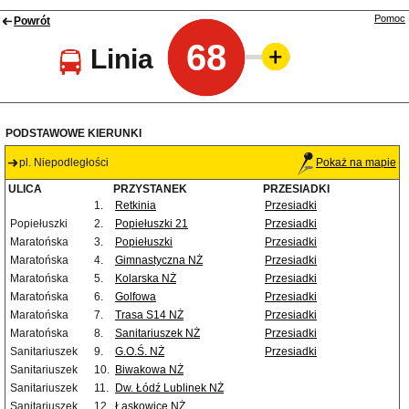
Pomoc
Powrót
68
Linia
PODSTAWOWE KIERUNKI
pl. Niepodległości
Pokaż na mapie
ULICA
PRZYSTANEK
PRZESIADKI
1.
Retkinia
Przesiadki
Popiełuszki
2.
Popiełuszki 21
Przesiadki
Maratońska
3.
Popiełuszki
Przesiadki
Maratońska
4.
Gimnastyczna NŻ
Przesiadki
Maratońska
5.
Kolarska NŻ
Przesiadki
Maratońska
6.
Golfowa
Przesiadki
Maratońska
7.
Trasa S14 NŻ
Przesiadki
Maratońska
8.
Sanitariuszek NŻ
Przesiadki
Sanitariuszek
9.
G.O.Ś. NŻ
Przesiadki
Sanitariuszek
10.
Biwakowa NŻ
Sanitariuszek
11.
Dw. Łódź Lublinek NŻ
Sanitariuszek
12.
Łaskowice NŻ