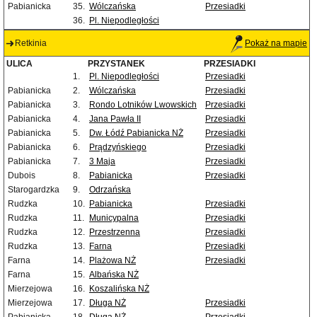
Pabianicka
35.
Wólczańska
Przesiadki
36.
Pl. Niepodległości
Retkinia
Pokaż na mapie
ULICA
PRZYSTANEK
PRZESIADKI
1.
Pl. Niepodległości
Przesiadki
Pabianicka
2.
Wólczańska
Przesiadki
Pabianicka
3.
Rondo Lotników Lwowskich
Przesiadki
Pabianicka
4.
Jana Pawła II
Przesiadki
Pabianicka
5.
Dw. Łódź Pabianicka NŻ
Przesiadki
Pabianicka
6.
Prądzyńskiego
Przesiadki
Pabianicka
7.
3 Maja
Przesiadki
Dubois
8.
Pabianicka
Przesiadki
Starogardzka
9.
Odrzańska
Rudzka
10.
Pabianicka
Przesiadki
Rudzka
11.
Municypalna
Przesiadki
Rudzka
12.
Przestrzenna
Przesiadki
Rudzka
13.
Farna
Przesiadki
Farna
14.
Plażowa NŻ
Przesiadki
Farna
15.
Albańska NŻ
Mierzejowa
16.
Koszalińska NŻ
Mierzejowa
17.
Długa NŻ
Przesiadki