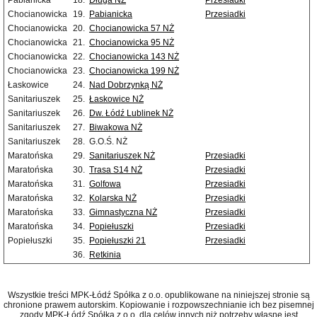
Pabianicka
18.
Długa NŻ
Przesiadki
Chocianowicka
19.
Pabianicka
Przesiadki
Chocianowicka
20.
Chocianowicka 57 NŻ
Chocianowicka
21.
Chocianowicka 95 NŻ
Chocianowicka
22.
Chocianowicka 143 NŻ
Chocianowicka
23.
Chocianowicka 199 NŻ
Łaskowice
24.
Nad Dobrzynką NŻ
Sanitariuszek
25.
Łaskowice NŻ
Sanitariuszek
26.
Dw. Łódź Lublinek NŻ
Sanitariuszek
27.
Biwakowa NŻ
Sanitariuszek
28.
G.O.Ś. NŻ
Maratońska
29.
Sanitariuszek NŻ
Przesiadki
Maratońska
30.
Trasa S14 NŻ
Przesiadki
Maratońska
31.
Golfowa
Przesiadki
Maratońska
32.
Kolarska NŻ
Przesiadki
Maratońska
33.
Gimnastyczna NŻ
Przesiadki
Maratońska
34.
Popiełuszki
Przesiadki
Popiełuszki
35.
Popiełuszki 21
Przesiadki
36.
Retkinia
Wszystkie treści MPK-Łódź Spółka z o.o. opublikowane na niniejszej stronie są
chronione prawem autorskim. Kopiowanie i rozpowszechnianie ich bez pisemnej
zgody MPK-Łódź Spółka z o.o. dla celów innych niż potrzeby własne jest