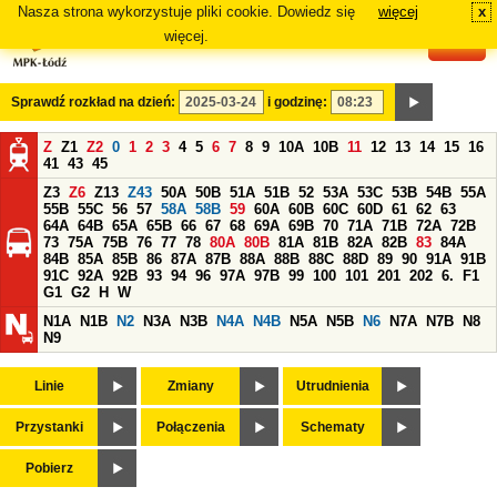
Nasza strona wykorzystuje pliki cookie. Dowiedz się
więcej
x
#
więcej.
Sprawdź rozkład na dzień:
i godzinę:
Z
Z1
Z2
0
1
2
3
4
5
6
7
8
9
10A
10B
11
12
13
14
15
16
41
43
45
Z3
Z6
Z13
Z43
50A
50B
51A
51B
52
53A
53C
53B
54B
55A
55B
55C
56
57
58A
58B
59
60A
60B
60C
60D
61
62
63
64A
64B
65A
65B
66
67
68
69A
69B
70
71A
71B
72A
72B
73
75A
75B
76
77
78
80A
80B
81A
81B
82A
82B
83
84A
84B
85A
85B
86
87A
87B
88A
88B
88C
88D
89
90
91A
91B
91C
92A
92B
93
94
96
97A
97B
99
100
101
201
202
6.
F1
G1
G2
H
W
N1A
N1B
N2
N3A
N3B
N4A
N4B
N5A
N5B
N6
N7A
N7B
N8
N9
Linie
Zmiany
Utrudnienia
Przystanki
Połączenia
Schematy
Pobierz