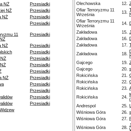
Olechowska
12.
wa NŻ
Przesiadki
Ofiar Terroryzmu 11
iej NŻ
Przesiadki
13.
Września
a NŻ
Przesiadki
Ofiar Terroryzmu 11
Przesiadki
14.
Września
Zakładowa
15.
roryzmu 11
Przesiadki
Zakładowa
16.
 NŻ
Zakładowa
17.
a NŻ
Przesiadki
olskich
Przesiadki
Zakładowa
18.
 NŻ
Przesiadki
Gajcego
19.
 NŻ
Przesiadki
Gajcego
20.
Ż
Przesiadki
Rokicińska
21.
a NŻ
Przesiadki
Rokicińska
22.
wa
Przesiadki
Rokicińska
23.
Przesiadki
alidów
Przesiadki
Rokicińska
24.
alidów
Przesiadki
Andrespol
25.
 Widzew
Wiśniowa Góra
26.
Wiśniowa Góra
27.
Wiśniowa Góra
28.