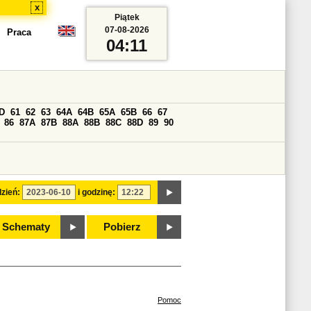
x
Piątek
07-08-2026
Praca
04:11
D
61
62
63
64A
64B
65A
65B
66
67
86
87A
87B
88A
88B
88C
88D
89
90
zień:
i godzinę:
Schematy
Pobierz
Pomoc