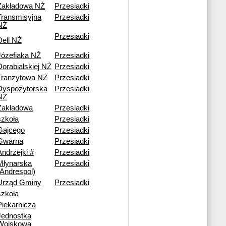
Zakładowa NŻ
Przesiadki
Transmisyjna
Przesiadki
NŻ
Przesiadki
Dell NŻ
Józefiaka NŻ
Przesiadki
Dorabialskiej NŻ
Przesiadki
Tranzytowa NŻ
Przesiadki
Dyspozytorska
Przesiadki
NŻ
Zakładowa
Przesiadki
szkoła
Przesiadki
Gajcego
Przesiadki
Gwarna
Przesiadki
Andrzejki #
Przesiadki
Młynarska
Przesiadki
(Andrespol)
Urząd Gminy
Przesiadki
szkoła
Piekarnicza
Jednostka
Wojskowa