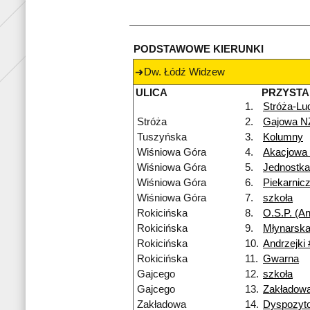
PODSTAWOWE KIERUNKI
Dw. Łódź Widzew
ULICA
PRZYST
1.
Stróża-Lu
Stróża
2.
Gajowa N
Tuszyńska
3.
Kolumny
Wiśniowa Góra
4.
Akacjowa
Wiśniowa Góra
5.
Jednostk
Wiśniowa Góra
6.
Piekarnic
Wiśniowa Góra
7.
szkoła
Rokicińska
8.
O.S.P. (An
Rokicińska
9.
Młynarska
Rokicińska
10.
Andrzejki 
Rokicińska
11.
Gwarna
Gajcego
12.
szkoła
Gajcego
13.
Zakładow
Zakładowa
14.
Dyspozyt