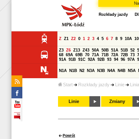
Na
Rozkłady jazdy
Dl
Z
Z1
Z2
0
1
2
3
4
5
6
7
8
9
10A
1
Z3
Z6
Z13
Z43
50A
50B
51A
51B
52
68
69A
69B
70
71A
71B
72A
72B
73
91A
91B
91C
92A
92B
93
94
96
97A
N1A
N1B
N2
N3A
N3B
N4A
N4B
N5A
Start
Rozkłady jazdy
Linie
Lini
Linie
Zmiany
Powrót