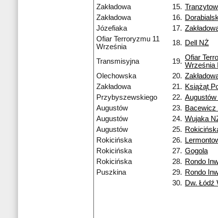
Zakładowa
15.
Tranzyto
Zakładowa
16.
Dorabialsk
Józefiaka
17.
Zakładow
Ofiar Terroryzmu 11
18.
Dell NŻ
Września
Ofiar Ter
Transmisyjna
19.
Września
Olechowska
20.
Zakładow
Zakładowa
21.
Książąt P
Przybyszewskiego
22.
Augustów
Augustów
23.
Bacewicz
Augustów
24.
Wujaka N
Augustów
25.
Rokicińsk
Rokicińska
26.
Lermonto
Rokicińska
27.
Gogola
Rokicińska
28.
Rondo Inw
Puszkina
29.
Rondo Inw
30.
Dw. Łódź