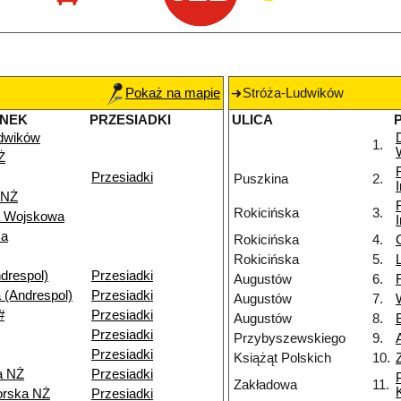
Pokaż na mapie
Stróża-Ludwików
ANEK
PRZESIADKI
ULICA
dwików
1.
Ż
Przesiadki
Puszkina
2.
 NŻ
Rokicińska
3.
a Wojskowa
za
Rokicińska
4.
Rokicińska
5.
drespol)
Przesiadki
Augustów
6.
 (Andrespol)
Przesiadki
Augustów
7.
#
Przesiadki
Augustów
8.
Przesiadki
Przybyszewskiego
9.
Przesiadki
Książąt Polskich
10.
a NŻ
Przesiadki
Zakładowa
11.
orska NŻ
Przesiadki