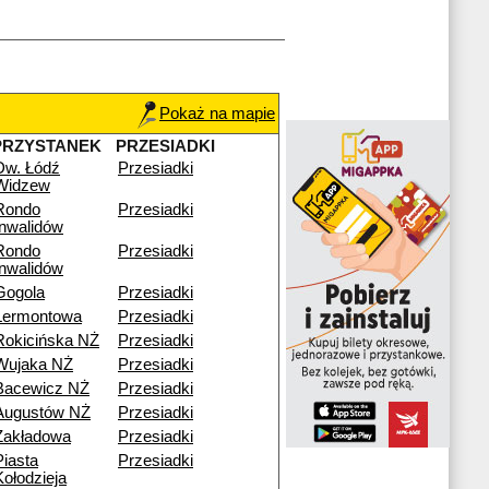
Pokaż na mapie
PRZYSTANEK
PRZESIADKI
Dw. Łódź
Przesiadki
Widzew
Rondo
Przesiadki
Inwalidów
Rondo
Przesiadki
Inwalidów
Gogola
Przesiadki
Lermontowa
Przesiadki
Rokicińska NŻ
Przesiadki
Wujaka NŻ
Przesiadki
Bacewicz NŻ
Przesiadki
Augustów NŻ
Przesiadki
Zakładowa
Przesiadki
Piasta
Przesiadki
Kołodzieja