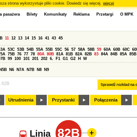
sza strona wykorzystuje pliki cookie. Dowiedz się więcej.
więcej
a pasażera
Bilety
Komunikaty
Reklama
Przetargi
O MPK
0B
11
12
13
14
15
16
41
43
45
53A
53C
53B
54B
55A
55B
55C
56
57
58A
58B
59
60A
60B
60C
60
75A
75B
76
77
78
80A
80B
81A
81B
82A
82B
83
84A
84B
85A
85B
97B
99
100
101
201
202
6.
F1
G1
G2
H
W
N5B
N6
N7A
N7B
N8
N9
a 82B
Sprawdź rozkład na d
Utrudnienia
Przystanki
Połączenia
82B
Linia