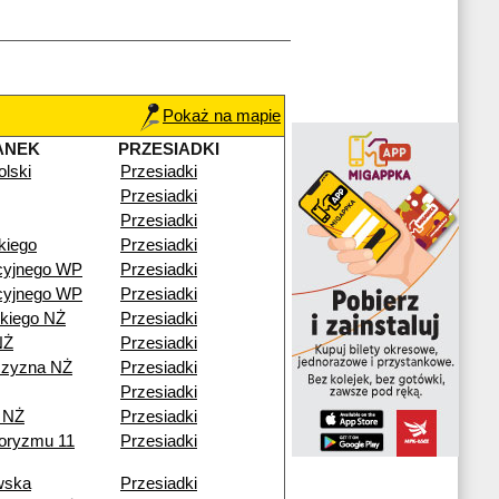
Pokaż na mapie
ANEK
PRZESIADKI
lski
Przesiadki
Przesiadki
Przesiadki
kiego
Przesiadki
cyjnego WP
Przesiadki
cyjnego WP
Przesiadki
kiego NŻ
Przesiadki
NŻ
Przesiadki
czyzna NŻ
Przesiadki
Przesiadki
 NŻ
Przesiadki
roryzmu 11
Przesiadki
wska
Przesiadki