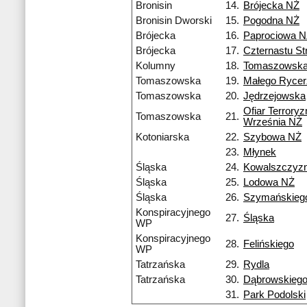
Bronisin
14.
Brójecka NŻ
Bronisin Dworski
15.
Pogodna NŻ
Brójecka
16.
Paprociowa 
Brójecka
17.
Czternastu S
Kolumny
18.
Tomaszowsk
Tomaszowska
19.
Małego Ryce
Tomaszowska
20.
Jędrzejowska
Ofiar Terrory
Tomaszowska
21.
Września NŻ
Kotoniarska
22.
Szybowa NŻ
23.
Młynek
Śląska
24.
Kowalszczyz
Śląska
25.
Lodowa NŻ
Śląska
26.
Szymańskieg
Konspiracyjnego
27.
Śląska
WP
Konspiracyjnego
28.
Felińskiego
WP
Tatrzańska
29.
Rydla
Tatrzańska
30.
Dąbrowskieg
31.
Park Podolski