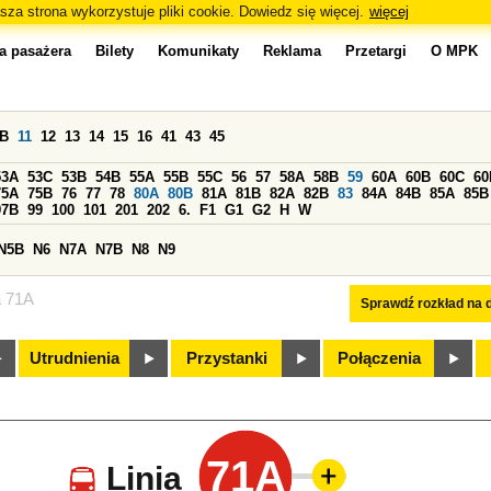
sza strona wykorzystuje pliki cookie. Dowiedz się więcej.
więcej
a pasażera
Bilety
Komunikaty
Reklama
Przetargi
O MPK
0B
11
12
13
14
15
16
41
43
45
53A
53C
53B
54B
55A
55B
55C
56
57
58A
58B
59
60A
60B
60C
60
75A
75B
76
77
78
80A
80B
81A
81B
82A
82B
83
84A
84B
85A
85B
97B
99
100
101
201
202
6.
F1
G1
G2
H
W
N5B
N6
N7A
N7B
N8
N9
a 71A
Sprawdź rozkład na d
Utrudnienia
Przystanki
Połączenia
71A
Linia