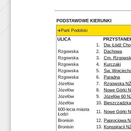
PODSTAWOWE KIERUNKI
Park Podolski
ULICA
PRZYSTANE
1.
Dw. Łódź Cho
Rzgowska
2.
Dachowa
Rzgowska
3.
Cm. Rzgows
Rzgowska
4.
Kurczaki
Rzgowska
5.
Św. Wojciech
Rzgowska
6.
Paradna
Józefów
7.
Rzgowska N
Józefów
8.
Nowe Górki 
Józefów
9.
Józefów 60 N
Józefów
10.
Bieszczadzk
600-lecia miasta
11.
Nowe Górki 
Łodzi
Bronisin
12.
Paprociowa 
Bronisin
13.
Konspiracji N