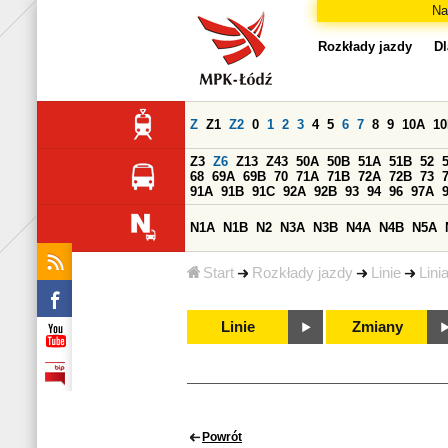
Na
Rozkłady jazdy
Dl
Z
Z1
Z2
0
1
2
3
4
5
6
7
8
9
10A
1
Z3
Z6
Z13
Z43
50A
50B
51A
51B
52
68
69A
69B
70
71A
71B
72A
72B
73
91A
91B
91C
92A
92B
93
94
96
97A
N1A
N1B
N2
N3A
N3B
N4A
N4B
N5A
Start
Rozkłady jazdy
Linie
Lini
Linie
Zmiany
Powrót