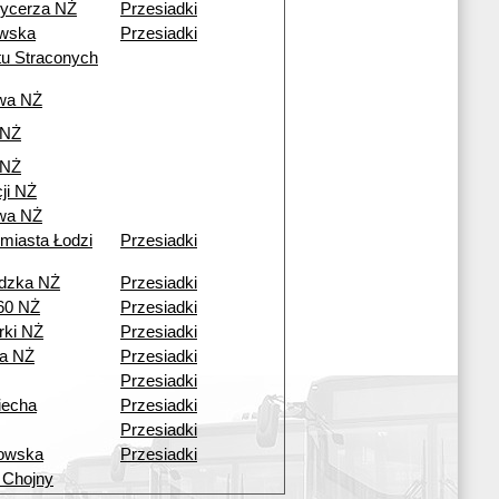
ycerza NŻ
Przesiadki
wska
Przesiadki
tu Straconych
wa NŻ
 NŻ
 NŻ
ji NŻ
wa NŻ
 miasta Łodzi
Przesiadki
dzka NŻ
Przesiadki
60 NŻ
Przesiadki
ki NŻ
Przesiadki
a NŻ
Przesiadki
Przesiadki
iecha
Przesiadki
Przesiadki
owska
Przesiadki
 Chojny