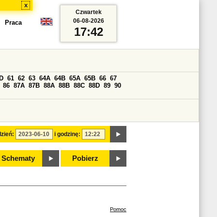
x
Czwartek
06-08-2026
Praca
17:42
D
61
62
63
64A
64B
65A
65B
66
67
86
87A
87B
88A
88B
88C
88D
89
90
zień:
i godzinę:
Schematy
Pobierz
Pomoc