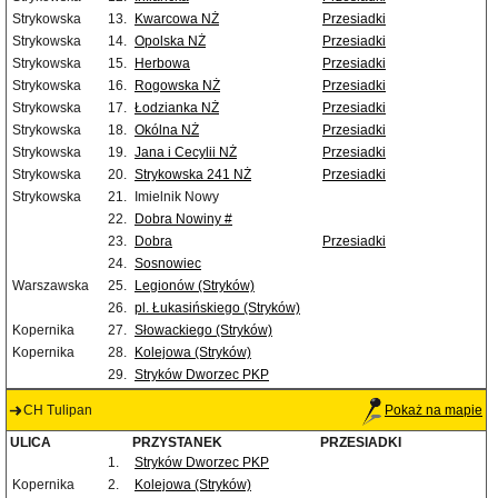
Strykowska
13.
Kwarcowa NŻ
Przesiadki
Strykowska
14.
Opolska NŻ
Przesiadki
Strykowska
15.
Herbowa
Przesiadki
Strykowska
16.
Rogowska NŻ
Przesiadki
Strykowska
17.
Łodzianka NŻ
Przesiadki
Strykowska
18.
Okólna NŻ
Przesiadki
Strykowska
19.
Jana i Cecylii NŻ
Przesiadki
Strykowska
20.
Strykowska 241 NŻ
Przesiadki
Strykowska
21.
Imielnik Nowy
22.
Dobra Nowiny #
23.
Dobra
Przesiadki
24.
Sosnowiec
Warszawska
25.
Legionów (Stryków)
26.
pl. Łukasińskiego (Stryków)
Kopernika
27.
Słowackiego (Stryków)
Kopernika
28.
Kolejowa (Stryków)
29.
Stryków Dworzec PKP
CH Tulipan
Pokaż na mapie
ULICA
PRZYSTANEK
PRZESIADKI
1.
Stryków Dworzec PKP
Kopernika
2.
Kolejowa (Stryków)