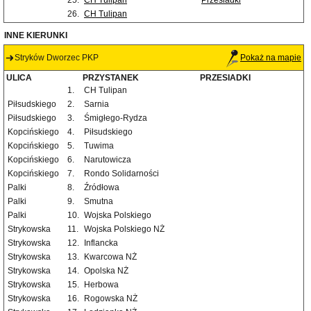
25.
CH Tulipan
Przesiadki
26.
CH Tulipan
INNE KIERUNKI
Stryków Dworzec PKP
Pokaż na mapie
ULICA
PRZYSTANEK
PRZESIADKI
1.
CH Tulipan
Piłsudskiego
2.
Sarnia
Piłsudskiego
3.
Śmigłego-Rydza
Kopcińskiego
4.
Piłsudskiego
Kopcińskiego
5.
Tuwima
Kopcińskiego
6.
Narutowicza
Kopcińskiego
7.
Rondo Solidarności
Palki
8.
Źródłowa
Palki
9.
Smutna
Palki
10.
Wojska Polskiego
Strykowska
11.
Wojska Polskiego NŻ
Strykowska
12.
Inflancka
Strykowska
13.
Kwarcowa NŻ
Strykowska
14.
Opolska NŻ
Strykowska
15.
Herbowa
Strykowska
16.
Rogowska NŻ