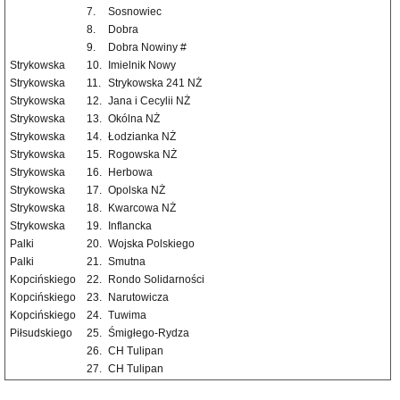
7.
Sosnowiec
8.
Dobra
9.
Dobra Nowiny #
Strykowska
10.
Imielnik Nowy
Strykowska
11.
Strykowska 241 NŻ
Strykowska
12.
Jana i Cecylii NŻ
Strykowska
13.
Okólna NŻ
Strykowska
14.
Łodzianka NŻ
Strykowska
15.
Rogowska NŻ
Strykowska
16.
Herbowa
Strykowska
17.
Opolska NŻ
Strykowska
18.
Kwarcowa NŻ
Strykowska
19.
Inflancka
Palki
20.
Wojska Polskiego
Palki
21.
Smutna
Kopcińskiego
22.
Rondo Solidarności
Kopcińskiego
23.
Narutowicza
Kopcińskiego
24.
Tuwima
Piłsudskiego
25.
Śmigłego-Rydza
26.
CH Tulipan
27.
CH Tulipan