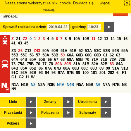
Nasza strona wykorzystuje pliki cookie. Dowiedz się
więcej
x
#
więcej.
Sprawdź rozkład na dzień:
i godzinę:
Z
Z1
Z2
0
1
2
3
4
5
6
7
8
9
10A
10B
11
12
13
14
15
16
41
43
45
Z3
Z6
Z13
Z43
50A
50B
51A
51B
52
53A
53C
53B
54B
55A
55B
55C
56
57
58A
58B
59
60A
60B
60C
60D
61
62
63
64A
64B
65A
65B
66
67
68
69A
69B
70
71A
71B
72A
72B
73
75A
75B
76
77
78
80A
80B
81A
81B
82A
82B
83
84A
84B
85A
85B
86
87A
87B
88A
88B
88C
88D
89
90
91A
91B
91C
92A
92B
93
94
96
97A
97B
99
100
101
201
202
6.
F1
G1
G2
H
W
N1A
N1B
N2
N3A
N3B
N4A
N4B
N5A
N5B
N6
N7A
N7B
N8
N9
Linie
Zmiany
Utrudnienia
Przystanki
Połączenia
Schematy
Pobierz