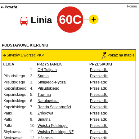
Pomoc
Powrót
60C
Linia
PODSTAWOWE KIERUNKI
Stryków Dworzec PKP
Pokaż na mapie
ULICA
PRZYSTANEK
PRZESIADKI
1.
CH Tulipan
Przesiadki
Piłsudskiego
2.
Sarnia
Przesiadki
Piłsudskiego
3.
Śmigłego-Rydza
Przesiadki
Kopcińskiego
4.
Piłsudskiego
Przesiadki
Kopcińskiego
5.
Tuwima
Przesiadki
Kopcińskiego
6.
Narutowicza
Przesiadki
Kopcińskiego
7.
Rondo Solidarności
Przesiadki
Palki
8.
Źródłowa
Przesiadki
Palki
9.
Smutna
Przesiadki
Palki
10.
Wojska Polskiego
Przesiadki
Strykowska
11.
Wojska Polskiego NŻ
Przesiadki
Strykowska
12.
Inflancka
Przesiadki