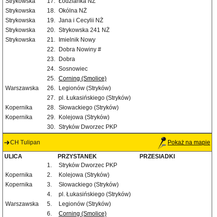
Strykowska
17.
Łodzianka NŻ
Strykowska
18.
Okólna NŻ
Strykowska
19.
Jana i Cecylii NŻ
Strykowska
20.
Strykowska 241 NŻ
Strykowska
21.
Imielnik Nowy
22.
Dobra Nowiny #
23.
Dobra
24.
Sosnowiec
25.
Corning (Smolice)
Warszawska
26.
Legionów (Stryków)
27.
pl. Łukasińskiego (Stryków)
Kopernika
28.
Słowackiego (Stryków)
Kopernika
29.
Kolejowa (Stryków)
30.
Stryków Dworzec PKP
CH Tulipan
Pokaż na mapie
ULICA
PRZYSTANEK
PRZESIADKI
1.
Stryków Dworzec PKP
Kopernika
2.
Kolejowa (Stryków)
Kopernika
3.
Słowackiego (Stryków)
4.
pl. Łukasińskiego (Stryków)
Warszawska
5.
Legionów (Stryków)
6.
Corning (Smolice)