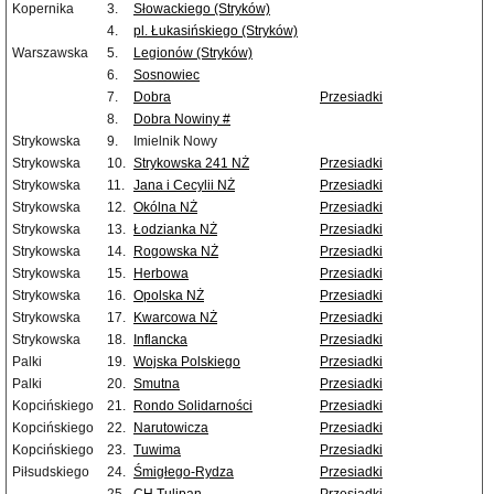
Kopernika
3.
Słowackiego (Stryków)
4.
pl. Łukasińskiego (Stryków)
Warszawska
5.
Legionów (Stryków)
6.
Sosnowiec
7.
Dobra
Przesiadki
8.
Dobra Nowiny #
Strykowska
9.
Imielnik Nowy
Strykowska
10.
Strykowska 241 NŻ
Przesiadki
Strykowska
11.
Jana i Cecylii NŻ
Przesiadki
Strykowska
12.
Okólna NŻ
Przesiadki
Strykowska
13.
Łodzianka NŻ
Przesiadki
Strykowska
14.
Rogowska NŻ
Przesiadki
Strykowska
15.
Herbowa
Przesiadki
Strykowska
16.
Opolska NŻ
Przesiadki
Strykowska
17.
Kwarcowa NŻ
Przesiadki
Strykowska
18.
Inflancka
Przesiadki
Palki
19.
Wojska Polskiego
Przesiadki
Palki
20.
Smutna
Przesiadki
Kopcińskiego
21.
Rondo Solidarności
Przesiadki
Kopcińskiego
22.
Narutowicza
Przesiadki
Kopcińskiego
23.
Tuwima
Przesiadki
Piłsudskiego
24.
Śmigłego-Rydza
Przesiadki