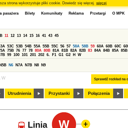
sza strona wykorzystuje pliki cookie. Dowiedz się więcej.
więcej
a pasażera
Bilety
Komunikaty
Reklama
Przetargi
O MPK
0B
11
12
13
14
15
16
41
43
45
53A
53C
53B
54B
55A
55B
55C
56
57
58A
58B
59
60A
60B
60C
60
75A
75B
76
77
78
80A
80B
81A
81B
82A
82B
83
84A
84B
85A
85B
97B
99
100
101
201
202
6.
F1
G1
G2
H
W
N5B
N6
N7A
N7B
N8
N9
a W
Sprawdź rozkład na d
Utrudnienia
Przystanki
Połączenia
W
Linia