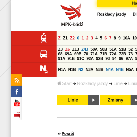
Na
Rozkłady jazdy
Dl
Z
Z1
Z2
0
1
2
3
4
5
6
7
8
9
10A
1
Z3
Z6
Z13
Z43
50A
50B
51A
51B
52
68
69A
69B
70
71A
71B
72A
72B
73
91A
91B
91C
92A
92B
93
94
96
97A
N1A
N1B
N2
N3A
N3B
N4A
N4B
N5A
Start
Rozkłady jazdy
Linie
Lini
Linie
Zmiany
Powrót