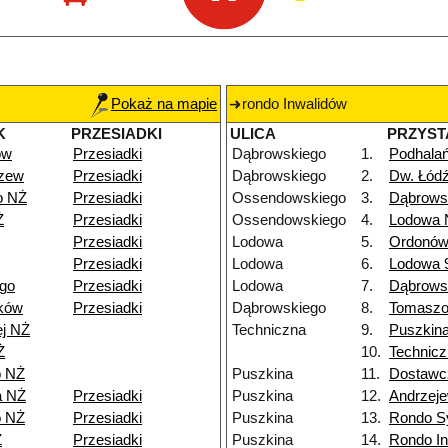
Pokaż na mapie
rondo Inwalidów
K
PRZESIADKI
ULICA
PRZYST
ów
Przesiadki
Dąbrowskiego
1.
Podhala
dzew
Przesiadki
Dąbrowskiego
2.
Dw. Łód
o NŻ
Przesiadki
Ossendowskiego
3.
Dąbrows
Ż
Przesiadki
Ossendowskiego
4.
Lodowa 
Przesiadki
Lodowa
5.
Ordonów
Przesiadki
Lodowa
6.
Lodowa 
go
Przesiadki
Lodowa
7.
Dąbrows
ków
Przesiadki
Dąbrowskiego
8.
Tomasz
ej NŻ
Techniczna
9.
Puszkin
Ż
10.
Technicz
o NŻ
Puszkina
11.
Dostawc
a NŻ
Przesiadki
Puszkina
12.
Andrzeje
o NŻ
Przesiadki
Puszkina
13.
Rondo S
Ż
Przesiadki
Puszkina
14.
Rondo I