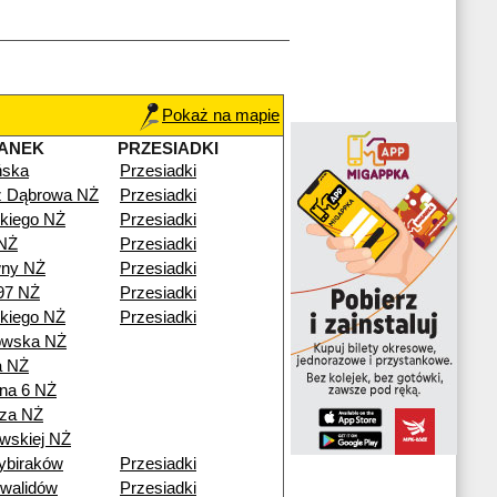
Pokaż na mapie
ANEK
PRZESIADKI
ńska
Przesiadki
ź Dąbrowa NŻ
Przesiadki
kiego NŻ
Przesiadki
NŻ
Przesiadki
ny NŻ
Przesiadki
97 NŻ
Przesiadki
kiego NŻ
Przesiadki
owska NŻ
a NŻ
na 6 NŻ
za NŻ
wskiej NŻ
ybiraków
Przesiadki
nwalidów
Przesiadki