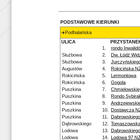
PODSTAWOWE KIERUNKI
Podhalańska
ULICA
PRZYSTANE
1.
rondo Inwalid
Służbowa
2.
Dw. Łódź Wi
Służbowa
3.
Jurczyńskieg
Augustów
4.
Rokicińska N
Rokicińska
5.
Lermontowa
Rokicińska
6.
Gogola
Puszkina
7.
Chmielowskie
Puszkina
8.
Rondo Sybira
Puszkina
9.
Andrzejewski
Puszkina
10.
Dostawcza N
Puszkina
11.
Dąbrowskieg
Dąbrowskiego
12.
Tomaszowsk
Lodowa
13.
Dąbrowskieg
Lodowa
14.
Lodowa 97 N