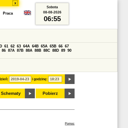
x
Sobota
08-08-2026
Praca
06:55
D
61
62
63
64A
64B
65A
65B
66
67
86
87A
87B
88A
88B
88C
88D
89
90
zień:
i godzinę:
Schematy
Pobierz
Pomoc