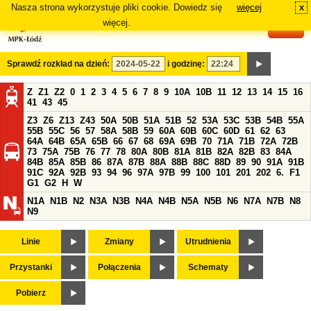
Nasza strona wykorzystuje pliki cookie. Dowiedz się
więcej
x
#
więcej.
Sprawdź rozkład na dzień:
i godzinę:
Z
Z1
Z2
0
1
2
3
4
5
6
7
8
9
10A
10B
11
12
13
14
15
16
41
43
45
Z3
Z6
Z13
Z43
50A
50B
51A
51B
52
53A
53C
53B
54B
55A
55B
55C
56
57
58A
58B
59
60A
60B
60C
60D
61
62
63
64A
64B
65A
65B
66
67
68
69A
69B
70
71A
71B
72A
72B
73
75A
75B
76
77
78
80A
80B
81A
81B
82A
82B
83
84A
84B
85A
85B
86
87A
87B
88A
88B
88C
88D
89
90
91A
91B
91C
92A
92B
93
94
96
97A
97B
99
100
101
201
202
6.
F1
G1
G2
H
W
N1A
N1B
N2
N3A
N3B
N4A
N4B
N5A
N5B
N6
N7A
N7B
N8
N9
Linie
Zmiany
Utrudnienia
Przystanki
Połączenia
Schematy
Pobierz