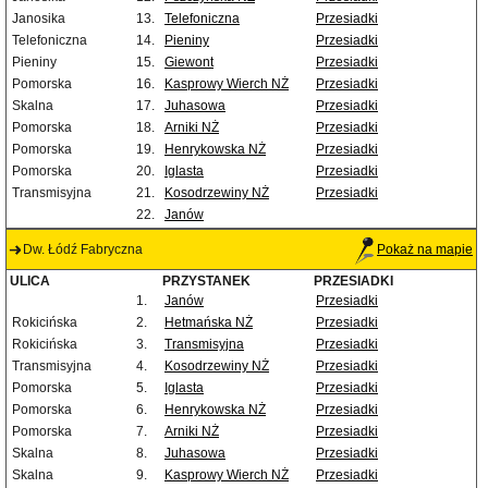
Janosika
13.
Telefoniczna
Przesiadki
Telefoniczna
14.
Pieniny
Przesiadki
Pieniny
15.
Giewont
Przesiadki
Pomorska
16.
Kasprowy Wierch NŻ
Przesiadki
Skalna
17.
Juhasowa
Przesiadki
Pomorska
18.
Arniki NŻ
Przesiadki
Pomorska
19.
Henrykowska NŻ
Przesiadki
Pomorska
20.
Iglasta
Przesiadki
Transmisyjna
21.
Kosodrzewiny NŻ
Przesiadki
22.
Janów
Dw. Łódź Fabryczna
Pokaż na mapie
ULICA
PRZYSTANEK
PRZESIADKI
1.
Janów
Przesiadki
Rokicińska
2.
Hetmańska NŻ
Przesiadki
Rokicińska
3.
Transmisyjna
Przesiadki
Transmisyjna
4.
Kosodrzewiny NŻ
Przesiadki
Pomorska
5.
Iglasta
Przesiadki
Pomorska
6.
Henrykowska NŻ
Przesiadki
Pomorska
7.
Arniki NŻ
Przesiadki
Skalna
8.
Juhasowa
Przesiadki
Skalna
9.
Kasprowy Wierch NŻ
Przesiadki