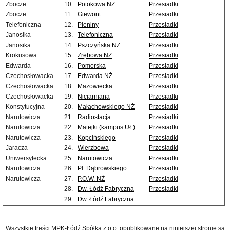
Zbocze
10.
Potokowa NŻ
Przesiadki
Zbocze
11.
Giewont
Przesiadki
Telefoniczna
12.
Pieniny
Przesiadki
Janosika
13.
Telefoniczna
Przesiadki
Janosika
14.
Pszczyńska NŻ
Przesiadki
Krokusowa
15.
Zrębowa NŻ
Przesiadki
Edwarda
16.
Pomorska
Przesiadki
Czechosłowacka
17.
Edwarda NŻ
Przesiadki
Czechosłowacka
18.
Mazowiecka
Przesiadki
Czechosłowacka
19.
Niciarniana
Przesiadki
Konstytucyjna
20.
Małachowskiego NŻ
Przesiadki
Narutowicza
21.
Radiostacja
Przesiadki
Narutowicza
22.
Matejki (kampus UŁ)
Przesiadki
Narutowicza
23.
Kopcińskiego
Przesiadki
Jaracza
24.
Wierzbowa
Przesiadki
Uniwersytecka
25.
Narutowicza
Przesiadki
Narutowicza
26.
Pl. Dąbrowskiego
Przesiadki
Narutowicza
27.
P.O.W. NŻ
Przesiadki
28.
Dw. Łódź Fabryczna
Przesiadki
29.
Dw. Łódź Fabryczna
Wszystkie treści MPK-Łódź Spółka z o.o. opublikowane na niniejszej stronie są