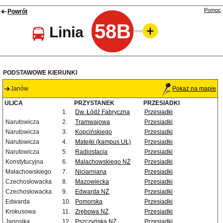
Pomoc
Powrót
58B
Linia
PODSTAWOWE KIERUNKI
Janów
Pokaż na mapie
ULICA
PRZYSTANEK
PRZESIADKI
1.
Dw. Łódź Fabryczna
Przesiadki
Narutowicza
2.
Tramwajowa
Przesiadki
Narutowicza
3.
Kopcińskiego
Przesiadki
Narutowicza
4.
Matejki (kampus UŁ)
Przesiadki
Narutowicza
5.
Radiostacja
Przesiadki
Konstytucyjna
6.
Małachowskiego NŻ
Przesiadki
Małachowskiego
7.
Niciarniana
Przesiadki
Czechosłowacka
8.
Mazowiecka
Przesiadki
Czechosłowacka
9.
Edwarda NŻ
Przesiadki
Edwarda
10.
Pomorska
Przesiadki
Krokusowa
11.
Zrębowa NŻ
Przesiadki
Janosika
12.
Pszczyńska NŻ
Przesiadki