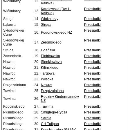
Włókniarzy
12.
Kaliska)
Karolewska (Dw. Ł.
Przesiadki
Włókniarzy
13.
Kaliska)
Struga
14.
Włókniarzy
Przesiadki
Łąkowa
15.
Struga
Przesiadki
Skłodowskiej
Przesiadki
16.
Pogonowskiego NŻ
Curie
Skłodowskiej
Przesiadki
17.
Żeromskiego
Curie
Struga
18.
Gdańska
Przesiadki
Zamenhofa
19.
Piotrkowska
Przesiadki
Nawrot
20.
Sienkiewicza
Przesiadki
Nawrot
21.
Kilińskiego
Przesiadki
Nawrot
22.
Targowa
Przesiadki
Nawrot
23.
Wysoka
Przesiadki
Przędzalniana
24.
Nawrot
Przesiadki
Tuwima
25.
Przędzalniana
Przesiadki
Rodziny Kindermannów
Przesiadki
Tuwima
26.
NŻ
Kopcińskiego
27.
Tuwima
Przesiadki
Piłsudskiego
28.
Śmigłego-Rydza
Przesiadki
Piłsudskiego
29.
Sarnia
Przesiadki
Piłsudskiego
30.
CH Tulipan
Przesiadki
Piłsudskiego
31.
Konstytucyjna (Wi-Ma)
Przesiadki