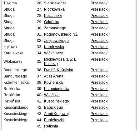
Tuwima
26.
Sienkiewicza
Przesiadki
Struga
27.
Piotrkowska
Przesiadki
Struga
28.
Kościuszki
Przesiadki
Struga
29.
Gdańska
Przesiadki
Struga
30.
Żeromskiego
Przesiadki
Struga
31.
Pogonowskiego NŻ
Przesiadki
Struga
32.
Żeligowskiego
Przesiadki
Łąkowa
33.
Karolewska
Przesiadki
Karolewska
34.
Włókniarzy
Przesiadki
Mickiewicza (Dw. Ł.
Przesiadki
Włókniarzy
35.
Kaliska)
Bandurskiego
36.
Dw. Łódź Kaliska
Przesiadki
Bandurskiego
37.
Atlas Arena
Przesiadki
Krzemieniecka
38.
Kowieńska
Przesiadki
Retkińska
39.
Krzemieniecka
Przesiadki
Retkińska
40.
Wileńska
Przesiadki
Retkińska
41.
Kusocińskiego
Przesiadki
Kusocińskiego
42.
Babickiego
Przesiadki
Kusocińskiego
43.
Armii Krajowej
Przesiadki
Kusocińskiego
44.
Popiełuszki
Przesiadki
45.
Retkinia