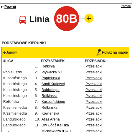
Pomoc
Powrót
80B
Linia
PODSTAWOWE KIERUNKI
Janów
Pokaż na mapie
ULICA
PRZYSTANEK
PRZESIADKI
1.
Retkinia
Przesiadki
Popiełuszki
2.
Pływacka NŻ
Przesiadki
Kusocińskiego
3.
Popiełuszki
Przesiadki
Kusocińskiego
4.
Armii Krajowej
Przesiadki
Kusocińskiego
5.
Babickiego
Przesiadki
Kusocińskiego
6.
Retkińska
Przesiadki
Retkińska
7.
Kusocińskiego
Przesiadki
Krzemieniecka
8.
Retkińska
Przesiadki
Krzemieniecka
9.
Kowieńska
Przesiadki
Bandurskiego
10.
Atlas Arena
Przesiadki
Bandurskiego
11.
Dw. Łódź Kaliska
Przesiadki
Mickiewicza (Dw. Ł.
Przesiadki