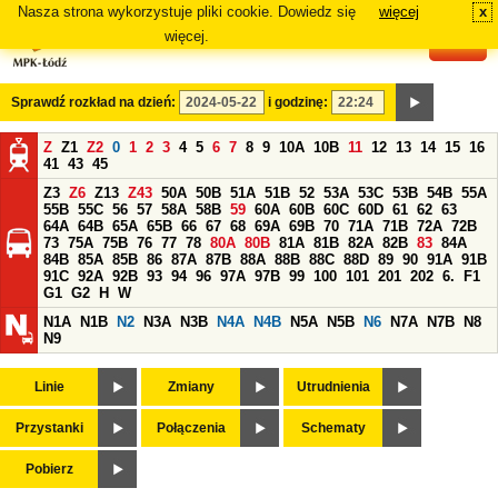
Nasza strona wykorzystuje pliki cookie. Dowiedz się
więcej
x
#
więcej.
Sprawdź rozkład na dzień:
i godzinę:
Z
Z1
Z2
0
1
2
3
4
5
6
7
8
9
10A
10B
11
12
13
14
15
16
41
43
45
Z3
Z6
Z13
Z43
50A
50B
51A
51B
52
53A
53C
53B
54B
55A
55B
55C
56
57
58A
58B
59
60A
60B
60C
60D
61
62
63
64A
64B
65A
65B
66
67
68
69A
69B
70
71A
71B
72A
72B
73
75A
75B
76
77
78
80A
80B
81A
81B
82A
82B
83
84A
84B
85A
85B
86
87A
87B
88A
88B
88C
88D
89
90
91A
91B
91C
92A
92B
93
94
96
97A
97B
99
100
101
201
202
6.
F1
G1
G2
H
W
N1A
N1B
N2
N3A
N3B
N4A
N4B
N5A
N5B
N6
N7A
N7B
N8
N9
Linie
Zmiany
Utrudnienia
Przystanki
Połączenia
Schematy
Pobierz