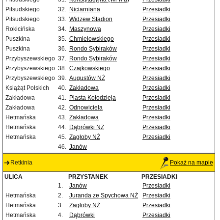
Piłsudskiego
32.
Niciarniana
Przesiadki
Piłsudskiego
33.
Widzew Stadion
Przesiadki
Rokicińska
34.
Maszynowa
Przesiadki
Puszkina
35.
Chmielowskiego
Przesiadki
Puszkina
36.
Rondo Sybiraków
Przesiadki
Przybyszewskiego
37.
Rondo Sybiraków
Przesiadki
Przybyszewskiego
38.
Czajkowskiego
Przesiadki
Przybyszewskiego
39.
Augustów NŻ
Przesiadki
Książąt Polskich
40.
Zakładowa
Przesiadki
Zakładowa
41.
Piasta Kołodzieja
Przesiadki
Zakładowa
42.
Odnowiciela
Przesiadki
Hetmańska
43.
Zakładowa
Przesiadki
Hetmańska
44.
Dąbrówki NŻ
Przesiadki
Hetmańska
45.
Zagłoby NŻ
Przesiadki
46.
Janów
Retkinia
Pokaż na mapie
ULICA
PRZYSTANEK
PRZESIADKI
1.
Janów
Przesiadki
Hetmańska
2.
Juranda ze Spychowa NŻ
Przesiadki
Hetmańska
3.
Zagłoby NŻ
Przesiadki
Hetmańska
4.
Dąbrówki
Przesiadki