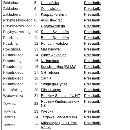
Zakładowa
5.
Hetmańska
Przesiadki
Zakładowa
6.
Odnowiciela
Przesiadki
Zakładowa
7.
Książąt Polskich
Przesiadki
Przybyszewskiego
8.
Augustów NŻ
Przesiadki
Przybyszewskiego
9.
Czajkowskiego
Przesiadki
Przybyszewskiego
10.
Rondo Sybiraków
Przesiadki
Puszkina
11.
Rondo Sybiraków
Przesiadki
Puszkina
12.
Rondo Inwalidów
Przesiadki
Rokicińska
13.
Maszynowa
Przesiadki
Piłsudskiego
14.
Widzew Stadion
Przesiadki
Piłsudskiego
15.
Niciarniana
Przesiadki
Piłsudskiego
16.
Konstytucyjna (Wi-Ma)
Przesiadki
Piłsudskiego
17.
CH Tulipan
Przesiadki
Piłsudskiego
18.
Sarnia
Przesiadki
Piłsudskiego
19.
Śmigłego-Rydza
Przesiadki
Kopcińskiego
20.
Piłsudskiego
Przesiadki
Wydawnicza
21.
Rodziny Grohmanów NŻ
Przesiadki
Rodziny Kindermannów
Przesiadki
Tuwima
22.
NŻ
Tuwima
23.
Wysoka
Przesiadki
Tuwima
24.
Targowa (Planetarium)
Przesiadki
Kilińskiego (EC1 Centr.
Przesiadki
Tuwima
25.
Nauki)