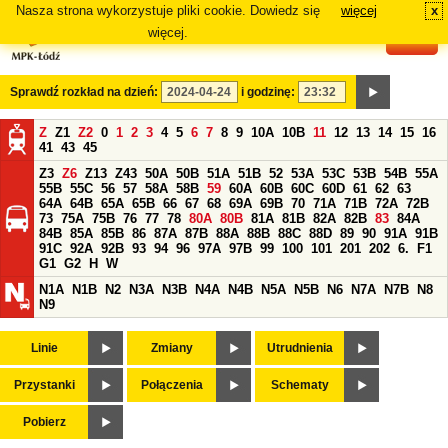
Nasza strona wykorzystuje pliki cookie. Dowiedz się
więcej
x
#
więcej.
Sprawdź rozkład na dzień:
i godzinę:
Z
Z1
Z2
0
1
2
3
4
5
6
7
8
9
10A
10B
11
12
13
14
15
16
41
43
45
Z3
Z6
Z13
Z43
50A
50B
51A
51B
52
53A
53C
53B
54B
55A
55B
55C
56
57
58A
58B
59
60A
60B
60C
60D
61
62
63
64A
64B
65A
65B
66
67
68
69A
69B
70
71A
71B
72A
72B
73
75A
75B
76
77
78
80A
80B
81A
81B
82A
82B
83
84A
84B
85A
85B
86
87A
87B
88A
88B
88C
88D
89
90
91A
91B
91C
92A
92B
93
94
96
97A
97B
99
100
101
201
202
6.
F1
G1
G2
H
W
N1A
N1B
N2
N3A
N3B
N4A
N4B
N5A
N5B
N6
N7A
N7B
N8
N9
Linie
Zmiany
Utrudnienia
Przystanki
Połączenia
Schematy
Pobierz