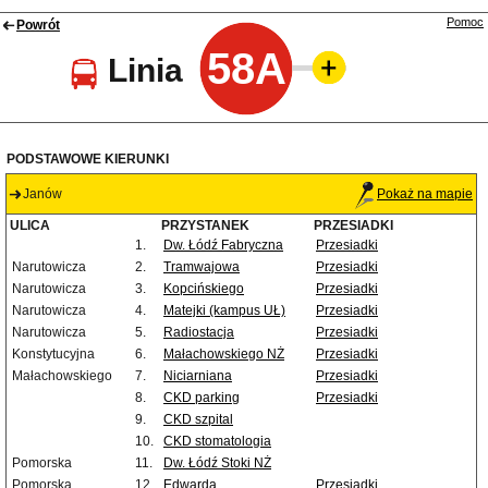
Pomoc
Powrót
58A
Linia
PODSTAWOWE KIERUNKI
Janów
Pokaż na mapie
ULICA
PRZYSTANEK
PRZESIADKI
1.
Dw. Łódź Fabryczna
Przesiadki
Narutowicza
2.
Tramwajowa
Przesiadki
Narutowicza
3.
Kopcińskiego
Przesiadki
Narutowicza
4.
Matejki (kampus UŁ)
Przesiadki
Narutowicza
5.
Radiostacja
Przesiadki
Konstytucyjna
6.
Małachowskiego NŻ
Przesiadki
Małachowskiego
7.
Niciarniana
Przesiadki
8.
CKD parking
Przesiadki
9.
CKD szpital
10.
CKD stomatologia
Pomorska
11.
Dw. Łódź Stoki NŻ
Pomorska
12.
Edwarda
Przesiadki