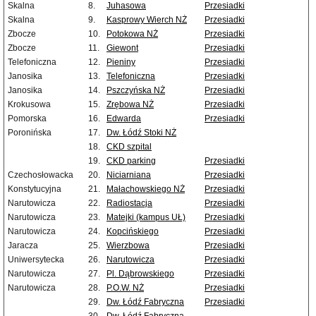
Skalna
8.
Juhasowa
Przesiadki
Skalna
9.
Kasprowy Wierch NŻ
Przesiadki
Zbocze
10.
Potokowa NŻ
Przesiadki
Zbocze
11.
Giewont
Przesiadki
Telefoniczna
12.
Pieniny
Przesiadki
Janosika
13.
Telefoniczna
Przesiadki
Janosika
14.
Pszczyńska NŻ
Przesiadki
Krokusowa
15.
Zrębowa NŻ
Przesiadki
Pomorska
16.
Edwarda
Przesiadki
Poronińska
17.
Dw. Łódź Stoki NŻ
18.
CKD szpital
19.
CKD parking
Przesiadki
Czechosłowacka
20.
Niciarniana
Przesiadki
Konstytucyjna
21.
Małachowskiego NŻ
Przesiadki
Narutowicza
22.
Radiostacja
Przesiadki
Narutowicza
23.
Matejki (kampus UŁ)
Przesiadki
Narutowicza
24.
Kopcińskiego
Przesiadki
Jaracza
25.
Wierzbowa
Przesiadki
Uniwersytecka
26.
Narutowicza
Przesiadki
Narutowicza
27.
Pl. Dąbrowskiego
Przesiadki
Narutowicza
28.
P.O.W. NŻ
Przesiadki
29.
Dw. Łódź Fabryczna
Przesiadki