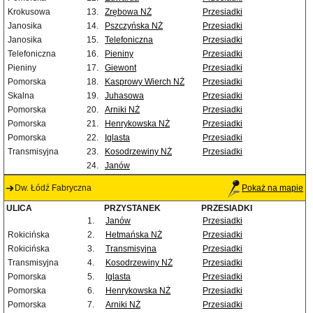
Krokusowa
13.
Zrębowa NŻ
Przesiadki
Janosika
14.
Pszczyńska NŻ
Przesiadki
Janosika
15.
Telefoniczna
Przesiadki
Telefoniczna
16.
Pieniny
Przesiadki
Pieniny
17.
Giewont
Przesiadki
Pomorska
18.
Kasprowy Wierch NŻ
Przesiadki
Skalna
19.
Juhasowa
Przesiadki
Pomorska
20.
Arniki NŻ
Przesiadki
Pomorska
21.
Henrykowska NŻ
Przesiadki
Pomorska
22.
Iglasta
Przesiadki
Transmisyjna
23.
Kosodrzewiny NŻ
Przesiadki
24.
Janów
Dw. Łódź Fabryczna
Pokaż na mapie
ULICA
PRZYSTANEK
PRZESIADKI
1.
Janów
Przesiadki
Rokicińska
2.
Hetmańska NŻ
Przesiadki
Rokicińska
3.
Transmisyjna
Przesiadki
Transmisyjna
4.
Kosodrzewiny NŻ
Przesiadki
Pomorska
5.
Iglasta
Przesiadki
Pomorska
6.
Henrykowska NŻ
Przesiadki
Pomorska
7.
Arniki NŻ
Przesiadki