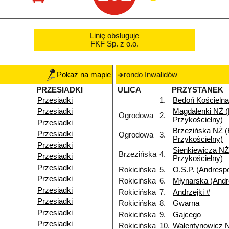
Linię obsługuje
FKF Sp. z o.o.
Pokaż na mapie
rondo Inwalidów
PRZESIADKI
ULICA
PRZYSTANEK
Przesiadki
1.
Bedoń Kościelna
Przesiadki
Magdalenki NŻ 
Ogrodowa
2.
Przykościelny)
Przesiadki
Brzezińska NŻ 
Przesiadki
Ogrodowa
3.
Przykościelny)
Przesiadki
Sienkiewicza NŻ
Brzezińska
4.
Przesiadki
Przykościelny)
Przesiadki
Rokicińska
5.
O.S.P. (Andrespo
Przesiadki
Rokicińska
6.
Młynarska (Andr
Przesiadki
Rokicińska
7.
Andrzejki #
Przesiadki
Rokicińska
8.
Gwarna
Przesiadki
Rokicińska
9.
Gajcego
Przesiadki
Rokicińska
10.
Walentynowicz 