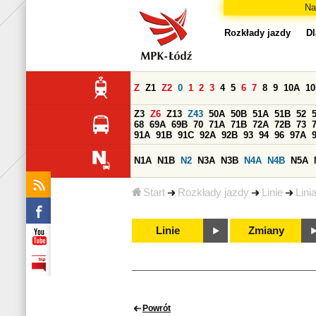
Na
Rozkłady jazdy
Dl
Z
Z1
Z2
0
1
2
3
4
5
6
7
8
9
10A
1
Z3
Z6
Z13
Z43
50A
50B
51A
51B
52
68
69A
69B
70
71A
71B
72A
72B
73
91A
91B
91C
92A
92B
93
94
96
97A
N1A
N1B
N2
N3A
N3B
N4A
N4B
N5A
Start
Rozkłady jazdy
Linie
Lini
Linie
Zmiany
Powrót