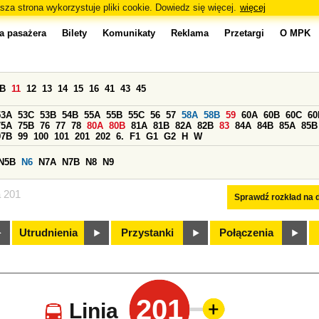
sza strona wykorzystuje pliki cookie. Dowiedz się więcej.
więcej
a pasażera
Bilety
Komunikaty
Reklama
Przetargi
O MPK
0B
11
12
13
14
15
16
41
43
45
53A
53C
53B
54B
55A
55B
55C
56
57
58A
58B
59
60A
60B
60C
60
75A
75B
76
77
78
80A
80B
81A
81B
82A
82B
83
84A
84B
85A
85B
97B
99
100
101
201
202
6.
F1
G1
G2
H
W
N5B
N6
N7A
N7B
N8
N9
a 201
Sprawdź rozkład na d
Utrudnienia
Przystanki
Połączenia
201
Linia