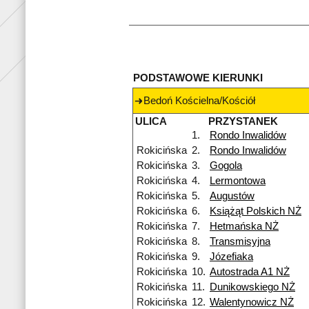
PODSTAWOWE KIERUNKI
Bedoń Kościelna/Kościół
ULICA
PRZYSTANEK
1.
Rondo Inwalidów
Rokicińska
2.
Rondo Inwalidów
Rokicińska
3.
Gogola
Rokicińska
4.
Lermontowa
Rokicińska
5.
Augustów
Rokicińska
6.
Książąt Polskich NŻ
Rokicińska
7.
Hetmańska NŻ
Rokicińska
8.
Transmisyjna
Rokicińska
9.
Józefiaka
Rokicińska
10.
Autostrada A1 NŻ
Rokicińska
11.
Dunikowskiego NŻ
Rokicińska
12.
Walentynowicz NŻ