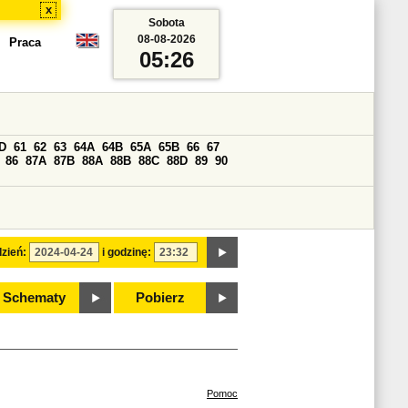
x
Sobota
08-08-2026
Praca
05:26
D
61
62
63
64A
64B
65A
65B
66
67
86
87A
87B
88A
88B
88C
88D
89
90
zień:
i godzinę:
Schematy
Pobierz
Pomoc