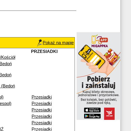
Pokaż na mapie
PRZESIADKI
/Kościół
(Bedoń
(Bedoń
 (Bedoń
l)
Przesiadki
espol)
Przesiadki
Przesiadki
Przesiadki
Przesiadki
NŻ
Przesiadki