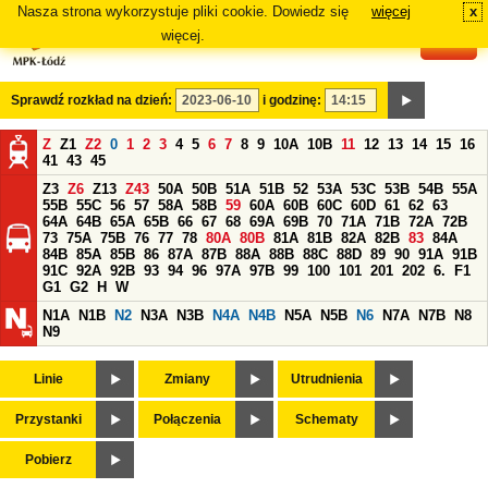
Nasza strona wykorzystuje pliki cookie. Dowiedz się
więcej
x
#
więcej.
Sprawdź rozkład na dzień:
i godzinę:
Z
Z1
Z2
0
1
2
3
4
5
6
7
8
9
10A
10B
11
12
13
14
15
16
41
43
45
Z3
Z6
Z13
Z43
50A
50B
51A
51B
52
53A
53C
53B
54B
55A
55B
55C
56
57
58A
58B
59
60A
60B
60C
60D
61
62
63
64A
64B
65A
65B
66
67
68
69A
69B
70
71A
71B
72A
72B
73
75A
75B
76
77
78
80A
80B
81A
81B
82A
82B
83
84A
84B
85A
85B
86
87A
87B
88A
88B
88C
88D
89
90
91A
91B
91C
92A
92B
93
94
96
97A
97B
99
100
101
201
202
6.
F1
G1
G2
H
W
N1A
N1B
N2
N3A
N3B
N4A
N4B
N5A
N5B
N6
N7A
N7B
N8
N9
Linie
Zmiany
Utrudnienia
Przystanki
Połączenia
Schematy
Pobierz