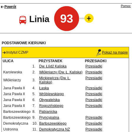
Pomoc
Powrót
93
Linia
PODSTAWOWE KIERUNKI
Instytut CZMP
Pokaż na mapie
ULICA
PRZYSTANEK
PRZESIADKI
1.
Dw. Łódź Kaliska
Przesiadki
Karolewska
2.
Włókniarzy (Dw. Ł. Kaliska)
Przesiadki
Mickiewicza (Dw. Ł.
Przesiadki
Włókniarzy
3.
Kaliska)
Jana Pawła II
4.
Łaska
Przesiadki
Jana Pawła II
5.
Wróblewskiego
Przesiadki
Jana Pawła II
6.
Obywatelska
Przesiadki
Jana Pawła II
7.
Rogozińskiego
Przesiadki
Bartoszewskiego
8.
Pabianicka
Bartoszewskiego
9.
Pryncypalna
Przesiadki
Demokratyczna
10.
Bartoszewskiego
Przesiadki
Ustronna
11.
Demokratyczna NŻ
Przesiadki