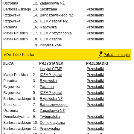
Ustronna
12.
Zagadkowa NŻ
Bartoszewskiego
13.
Siostrzana
Przesiadki
Rzgowska
14.
Bartoszewskiego NŻ
Przesiadki
Rzgowska
15.
ICZMP szpital NŻ
Przesiadki
Paradna
16.
Rzgowska
Przesiadki
Matek Polskich
17.
ICZMP przychodnia
Przesiadki
Matek Polskich
18.
ICZMP szpital
Przesiadki
19.
Instytut CZMP
Dw. Łódź Kaliska
Pokaż na mapie
ULICA
PRZYSTANEK
PRZESIADKI
1.
Instytut CZMP
Przesiadki
Matek Polskich
2.
ICZMP szpital
Przesiadki
Paradna
3.
Rzgowska
Przesiadki
Rzgowska
4.
Paradna
Przesiadki
Rzgowska
5.
ICZMP szpital
Przesiadki
Bartoszewskiego
6.
Rzgowska NŻ
Przesiadki
Siostrzana
7.
Bartoszewskiego
Przesiadki
Ustronna
8.
Zagadkowa NŻ
Demokratyczna
9.
Trybunalska
Przesiadki
Bartoszewskiego
10.
Demokratyczna
Przesiadki
Bartoszewskiego
11.
Pryncypalna
Przesiadki