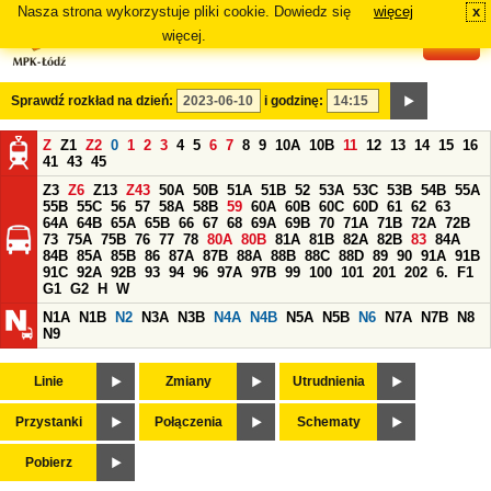
Nasza strona wykorzystuje pliki cookie. Dowiedz się
więcej
x
#
więcej.
Sprawdź rozkład na dzień:
i godzinę:
Z
Z1
Z2
0
1
2
3
4
5
6
7
8
9
10A
10B
11
12
13
14
15
16
41
43
45
Z3
Z6
Z13
Z43
50A
50B
51A
51B
52
53A
53C
53B
54B
55A
55B
55C
56
57
58A
58B
59
60A
60B
60C
60D
61
62
63
64A
64B
65A
65B
66
67
68
69A
69B
70
71A
71B
72A
72B
73
75A
75B
76
77
78
80A
80B
81A
81B
82A
82B
83
84A
84B
85A
85B
86
87A
87B
88A
88B
88C
88D
89
90
91A
91B
91C
92A
92B
93
94
96
97A
97B
99
100
101
201
202
6.
F1
G1
G2
H
W
N1A
N1B
N2
N3A
N3B
N4A
N4B
N5A
N5B
N6
N7A
N7B
N8
N9
Linie
Zmiany
Utrudnienia
Przystanki
Połączenia
Schematy
Pobierz