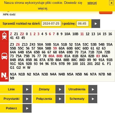
Nasza strona wykorzystuje pliki cookie. Dowiedz się
więcej
x
#
więcej.
Sprawdź rozkład na dzień:
i godzinę:
Z
Z1
Z2
0
1
2
3
4
5
6
7
8
9
10A
10B
11
12
13
14
15
16
41
43
45
Z3
Z6
Z13
Z43
50A
50B
51A
51B
52
53A
53C
53B
54B
55A
55B
55C
56
57
58A
58B
59
60A
60B
60C
60D
61
62
63
64A
64B
65A
65B
66
67
68
69A
69B
70
71A
71B
72A
72B
73
75A
75B
76
77
78
80A
80B
81A
81B
82A
82B
83
84A
84B
85A
85B
86
87A
87B
88A
88B
88C
88D
89
90
91A
91B
91C
92A
92B
93
94
96
97A
97B
99
100
101
201
202
6.
F1
G1
G2
H
W
N1A
N1B
N2
N3A
N3B
N4A
N4B
N5A
N5B
N6
N7A
N7B
N8
N9
Linie
Zmiany
Utrudnienia
Przystanki
Połączenia
Schematy
Pobierz