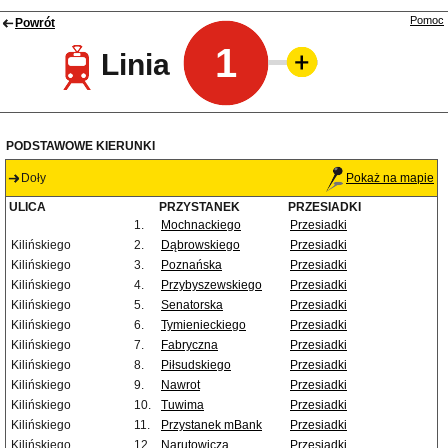
Pomoc
Powrót
1
Linia
PODSTAWOWE KIERUNKI
Doły
Pokaż na mapie
ULICA
PRZYSTANEK
PRZESIADKI
1.
Mochnackiego
Przesiadki
Kilińskiego
2.
Dąbrowskiego
Przesiadki
Kilińskiego
3.
Poznańska
Przesiadki
Kilińskiego
4.
Przybyszewskiego
Przesiadki
Kilińskiego
5.
Senatorska
Przesiadki
Kilińskiego
6.
Tymienieckiego
Przesiadki
Kilińskiego
7.
Fabryczna
Przesiadki
Kilińskiego
8.
Piłsudskiego
Przesiadki
Kilińskiego
9.
Nawrot
Przesiadki
Kilińskiego
10.
Tuwima
Przesiadki
Kilińskiego
11.
Przystanek mBank
Przesiadki
Kilińskiego
12.
Narutowicza
Przesiadki