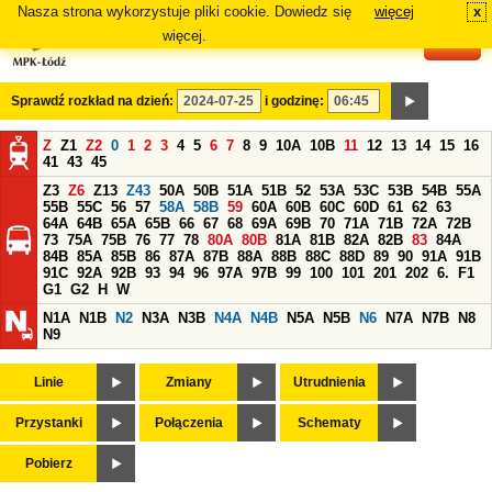
Nasza strona wykorzystuje pliki cookie. Dowiedz się
więcej
x
#
więcej.
Sprawdź rozkład na dzień:
i godzinę:
Z
Z1
Z2
0
1
2
3
4
5
6
7
8
9
10A
10B
11
12
13
14
15
16
41
43
45
Z3
Z6
Z13
Z43
50A
50B
51A
51B
52
53A
53C
53B
54B
55A
55B
55C
56
57
58A
58B
59
60A
60B
60C
60D
61
62
63
64A
64B
65A
65B
66
67
68
69A
69B
70
71A
71B
72A
72B
73
75A
75B
76
77
78
80A
80B
81A
81B
82A
82B
83
84A
84B
85A
85B
86
87A
87B
88A
88B
88C
88D
89
90
91A
91B
91C
92A
92B
93
94
96
97A
97B
99
100
101
201
202
6.
F1
G1
G2
H
W
N1A
N1B
N2
N3A
N3B
N4A
N4B
N5A
N5B
N6
N7A
N7B
N8
N9
Linie
Zmiany
Utrudnienia
Przystanki
Połączenia
Schematy
Pobierz