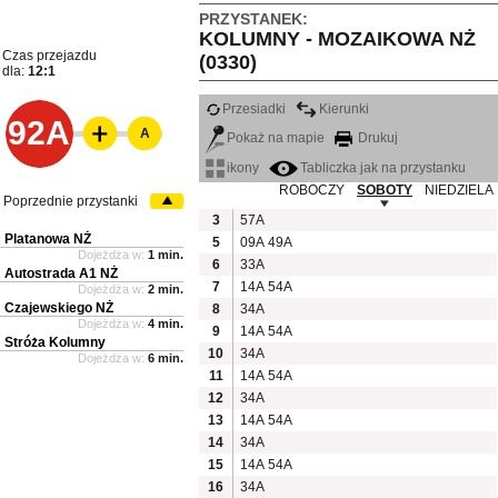
PRZYSTANEK:
KOLUMNY - MOZAIKOWA NŻ
Czas przejazdu
(0330)
dla:
12:1
Przesiadki
Kierunki
92A
A
Pokaż na mapie
Drukuj
ikony
Tabliczka jak na przystanku
ROBOCZY
SOBOTY
NIEDZIELA
Poprzednie przystanki
3
57A
Platanowa NŻ
5
09A
49A
Dojeżdża w:
1 min.
6
33A
Autostrada A1 NŻ
7
14A
54A
Dojeżdża w:
2 min.
Czajewskiego NŻ
8
34A
Dojeżdża w:
4 min.
9
14A
54A
Stróża Kolumny
10
34A
Dojeżdża w:
6 min.
11
14A
54A
12
34A
13
14A
54A
14
34A
15
14A
54A
16
34A