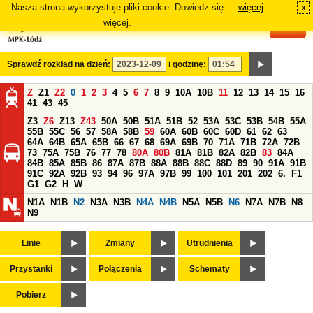
Nasza strona wykorzystuje pliki cookie. Dowiedz się
więcej
x
#
więcej.
Sprawdź rozkład na dzień:
i godzinę:
Z
Z1
Z2
0
1
2
3
4
5
6
7
8
9
10A
10B
11
12
13
14
15
16
41
43
45
Z3
Z6
Z13
Z43
50A
50B
51A
51B
52
53A
53C
53B
54B
55A
55B
55C
56
57
58A
58B
59
60A
60B
60C
60D
61
62
63
64A
64B
65A
65B
66
67
68
69A
69B
70
71A
71B
72A
72B
73
75A
75B
76
77
78
80A
80B
81A
81B
82A
82B
83
84A
84B
85A
85B
86
87A
87B
88A
88B
88C
88D
89
90
91A
91B
91C
92A
92B
93
94
96
97A
97B
99
100
101
201
202
6.
F1
G1
G2
H
W
N1A
N1B
N2
N3A
N3B
N4A
N4B
N5A
N5B
N6
N7A
N7B
N8
N9
Linie
Zmiany
Utrudnienia
Przystanki
Połączenia
Schematy
Pobierz