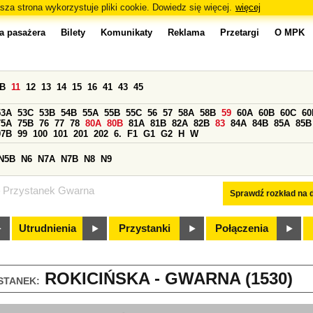
sza strona wykorzystuje pliki cookie. Dowiedz się więcej.
więcej
a pasażera
Bilety
Komunikaty
Reklama
Przetargi
O MPK
0B
11
12
13
14
15
16
41
43
45
53A
53C
53B
54B
55A
55B
55C
56
57
58A
58B
59
60A
60B
60C
60
75A
75B
76
77
78
80A
80B
81A
81B
82A
82B
83
84A
84B
85A
85B
97B
99
100
101
201
202
6.
F1
G1
G2
H
W
N5B
N6
N7A
N7B
N8
N9
Przystanek Gwarna
Sprawdź rozkład na d
Utrudnienia
Przystanki
Połączenia
ROKICIŃSKA - GWARNA (1530)
STANEK: