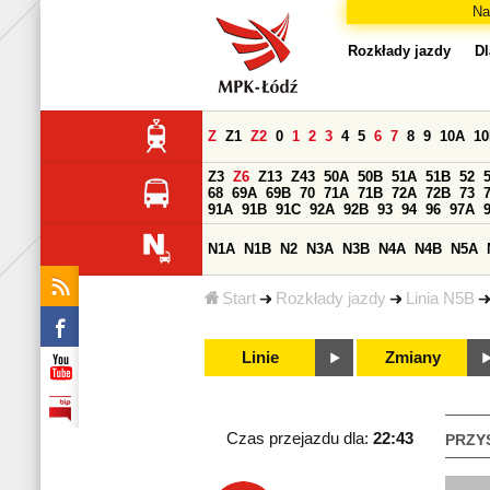
Na
Rozkłady jazdy
Dl
Z
Z1
Z2
0
1
2
3
4
5
6
7
8
9
10A
1
Z3
Z6
Z13
Z43
50A
50B
51A
51B
52
68
69A
69B
70
71A
71B
72A
72B
73
91A
91B
91C
92A
92B
93
94
96
97A
N1A
N1B
N2
N3A
N3B
N4A
N4B
N5A
Start
Rozkłady jazdy
Linia N5B
Linie
Zmiany
Czas przejazdu dla:
22:43
PRZY