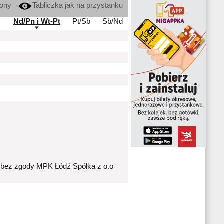
kony
Tabliczka jak na przystanku
Nd/Pn i Wt-Pt
Pt/Sb
Sb/Nd
 bez zgody MPK Łódź Spółka z o.o