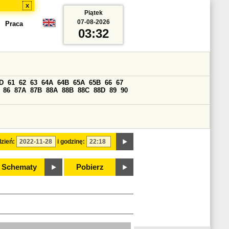
x
Piątek
07-08-2026
Praca
03:32
D
61
62
63
64A
64B
65A
65B
66
67
86
87A
87B
88A
88B
88C
88D
89
90
zień:
i godzinę:
Schematy
Pobierz