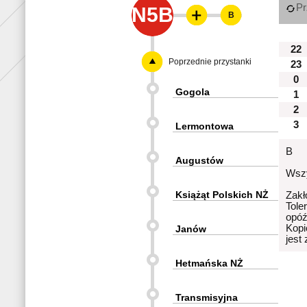
Pr
N5B
B
22
Poprzednie przystanki
23
0
Gogola
1
2
3
Lermontowa
B
Augustów
Wszy
Książąt Polskich NŻ
Zakł
Tole
opóź
Kopi
Janów
jest
Hetmańska NŻ
Transmisyjna