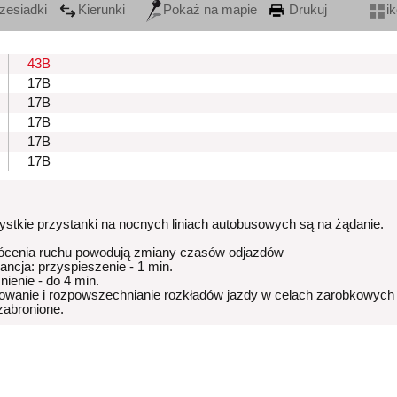
zesiadki
Kierunki
Pokaż na mapie
Drukuj
i
43B
17B
17B
17B
17B
17B
stkie przystanki na nocnych liniach autobusowych są na żądanie.
ócenia ruchu powodują zmiany czasów odjazdów
rancja: przyspieszenie - 1 min.
nienie - do 4 min.
owanie i rozpowszechnianie rozkładów jazdy w celach zarobkowych
 zabronione.