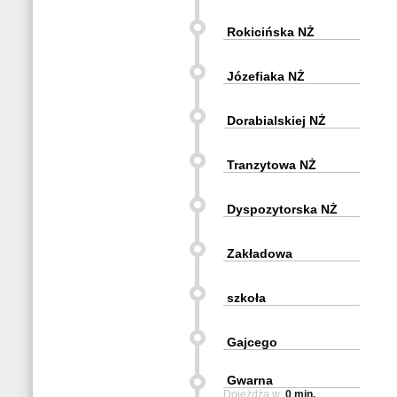
Rokicińska NŻ
Józefiaka NŻ
Dorabialskiej NŻ
Tranzytowa NŻ
Dyspozytorska NŻ
Zakładowa
szkoła
Gajcego
Gwarna
Dojeżdża w:
0 min.