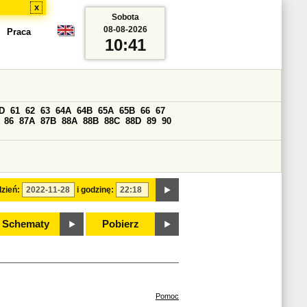
x
Sobota
08-08-2026
Praca
10:41
D
61
62
63
64A
64B
65A
65B
66
67
86
87A
87B
88A
88B
88C
88D
89
90
zień:
i godzinę:
Schematy
Pobierz
Pomoc