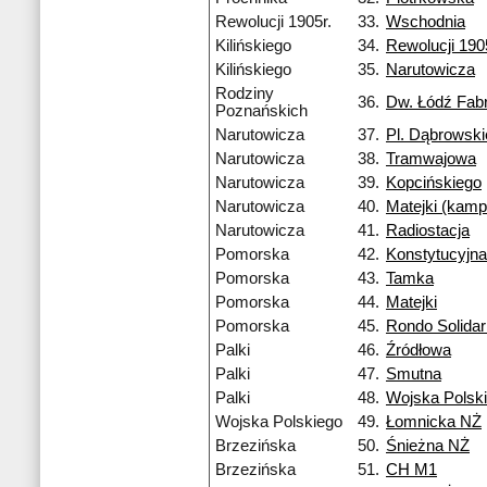
Rewolucji 1905r.
33.
Wschodnia
Kilińskiego
34.
Rewolucji 190
Kilińskiego
35.
Narutowicza
Rodziny
36.
Dw. Łódź Fab
Poznańskich
Narutowicza
37.
Pl. Dąbrowsk
Narutowicza
38.
Tramwajowa
Narutowicza
39.
Kopcińskiego
Narutowicza
40.
Matejki (kam
Narutowicza
41.
Radiostacja
Pomorska
42.
Konstytucyjna
Pomorska
43.
Tamka
Pomorska
44.
Matejki
Pomorska
45.
Rondo Solidar
Palki
46.
Źródłowa
Palki
47.
Smutna
Palki
48.
Wojska Polsk
Wojska Polskiego
49.
Łomnicka NŻ
Brzezińska
50.
Śnieżna NŻ
Brzezińska
51.
CH M1