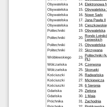
Obywatelska
14.
Elektronowa 
Obywatelska
15.
Obywatelska 
Obywatelska
16.
Nowe Sady
Obywatelska
17.
Jana Pawła II
Obywatelska
18.
Cieszkowski
Politechniki
19.
Obywatelska
Rondo Lotnik
Politechniki
20.
Lwowskich
Politechniki
21.
Obywatelska
Politechniki
22.
Skrzywana
Politechniki 
Wróblewskiego
23.
PŁ)
Wólczańska
24.
Czerwona
Wólczańska
25.
Skorupki
Kościuszki
26.
Radwańska
Kościuszki
27.
Mickiewicza
Kościuszki
28.
6 Sierpnia
Gdańska
29.
Zielona
Gdańska
30.
1 Maja
Próchnika
31.
Zachodnia
Próchnika
32.
Piotrkowska