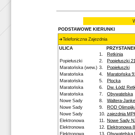
W
PODSTAWOWE KIERUNKI
Telefoniczna Zajezdnia
ULICA
PRZYSTANE
1.
Retkinia
Popiełuszki
2.
Popiełuszki 2
Maratońska (wew.)
3.
Popiełuszki
Maratońska
4.
Maratońska 9
Maratońska
5.
Plocka
Maratońska
6.
Dw. Łódź Retk
Maratońska
7.
Obywatelska
Nowe Sady
8.
Waltera-Jank
Nowe Sady
9.
ROD Olimpijk
Nowe Sady
10.
zajezdnia MP
Elektronowa
11.
Nowe Sady N
Elektronowa
12.
Elektronowa 
Elektronowa
13.
Obywatelska