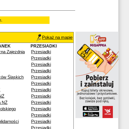
e.
Pokaż na mapie
ANEK
PRZESIADKI
zna Zajezdnia
Przesiadki
Przesiadki
Przesiadki
Przesiadki
ów Śląskich
Przesiadki
Przesiadki
Ż
Przesiadki
NŻ
Przesiadki
a NŻ
Przesiadki
olskiego
Przesiadki
Przesiadki
lidarności
Przesiadki
Przesiadki