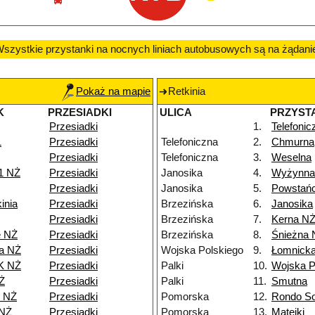
szystkie przystanki na nocnych liniach autobusowych są na żądani
Pokaż na mapie
Retkinia
K
PRZESIADKI
ULICA
PRZYST
Przesiadki
1.
Telefonic
1
Przesiadki
Telefoniczna
2.
Chmurna
Przesiadki
Telefoniczna
3.
Weselna
1 NŻ
Przesiadki
Janosika
4.
Wyżynna
Przesiadki
Janosika
5.
Powstańc
inia
Przesiadki
Brzezińska
6.
Janosika
Przesiadki
Brzezińska
7.
Kerna N
e NŻ
Przesiadki
Brzezińska
8.
Śnieżna 
a NŻ
Przesiadki
Wojska Polskiego
9.
Łomnick
K NŻ
Przesiadki
Palki
10.
Wojska P
Ż
Przesiadki
Palki
11.
Smutna
8 NŻ
Przesiadki
Pomorska
12.
Rondo So
 NŻ
Przesiadki
Pomorska
13.
Matejki