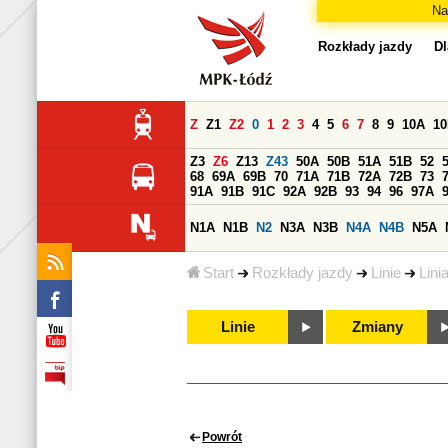
Na
Rozkłady jazdy
Dl
Z
Z1
Z2
0
1
2
3
4
5
6
7
8
9
10A
1
Z3
Z6
Z13
Z43
50A
50B
51A
51B
52
68
69A
69B
70
71A
71B
72A
72B
73
91A
91B
91C
92A
92B
93
94
96
97A
N1A
N1B
N2
N3A
N3B
N4A
N4B
N5A
Start
Rozkłady jazdy
Linie
Lini
Linie
Zmiany
Powrót