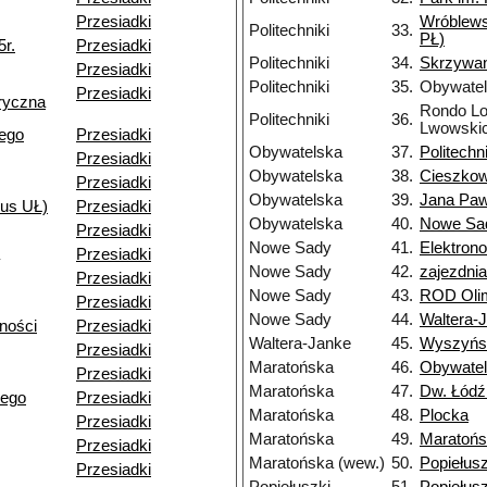
Przesiadki
Wróblews
Politechniki
33.
PŁ)
5r.
Przesiadki
Politechniki
34.
Skrzywa
Przesiadki
Politechniki
35.
Obywate
Przesiadki
ryczna
Rondo Lo
Politechniki
36.
Lwowski
iego
Przesiadki
Obywatelska
37.
Politechni
Przesiadki
Obywatelska
38.
Cieszkow
Przesiadki
Obywatelska
39.
Jana Pawł
pus UŁ)
Przesiadki
Obywatelska
40.
Nowe Sa
Przesiadki
Nowe Sady
41.
Elektron
Przesiadki
Nowe Sady
42.
zajezdni
Przesiadki
Nowe Sady
43.
ROD Olim
Przesiadki
Nowe Sady
44.
Waltera-
ności
Przesiadki
Waltera-Janke
45.
Wyszyńs
Przesiadki
Maratońska
46.
Obywate
Przesiadki
Maratońska
47.
Dw. Łódź
iego
Przesiadki
Maratońska
48.
Plocka
Przesiadki
Maratońska
49.
Maratońs
Przesiadki
Maratońska (wew.)
50.
Popiełusz
Przesiadki