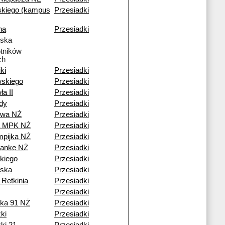
kiego (kampus
Przesiadki
na
Przesiadki
lska
tników
ch
ki
Przesiadki
skiego
Przesiadki
a II
Przesiadki
dy
Przesiadki
owa NŻ
Przesiadki
a MPK NŻ
Przesiadki
pijka NŻ
Przesiadki
Janke NŻ
Przesiadki
kiego
Przesiadki
lska
Przesiadki
 Retkinia
Przesiadki
Przesiadki
ka 91 NŻ
Przesiadki
ki
Przesiadki