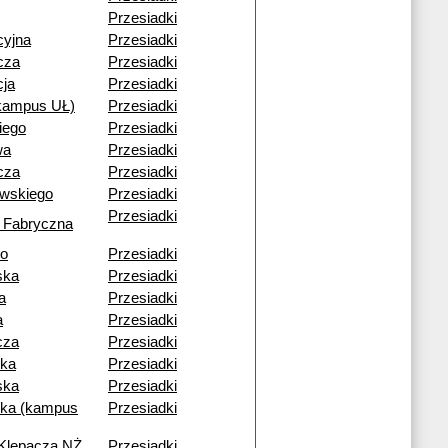
Przesiadki
cyjna
Przesiadki
cza
Przesiadki
cja
Przesiadki
(kampus UŁ)
Przesiadki
iego
Przesiadki
wa
Przesiadki
cza
Przesiadki
owskiego
Przesiadki
Przesiadki
 Fabryczna
go
Przesiadki
ska
Przesiadki
a
Przesiadki
a
Przesiadki
cza
Przesiadki
ka
Przesiadki
ska
Przesiadki
ka (kampus
Przesiadki
 Klepacza NŻ
Przesiadki