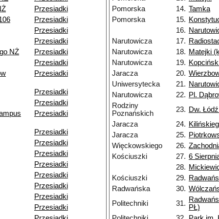
NŻ
Przesiadki
Pomorska
14.
Tamka
106
Przesiadki
Pomorska
15.
Konstytu
Przesiadki
16.
Narutowi
Przesiadki
Narutowicza
17.
Radiosta
ego NŻ
Przesiadki
Narutowicza
18.
Matejki 
Przesiadki
Narutowicza
19.
Kopcińsk
ów
Przesiadki
Jaracza
20.
Wierzbo
Uniwersytecka
21.
Narutowi
Przesiadki
Narutowicza
22.
Pl. Dąbr
Przesiadki
Rodziny
23.
Dw. Łódź
(kampus
Przesiadki
Poznańskich
Jaracza
24.
Kilińskie
Przesiadki
Jaracza
25.
Piotrkow
Przesiadki
Więckowskiego
26.
Zachodni
Przesiadki
Kościuszki
27.
6 Sierpni
Przesiadki
28.
Mickiewi
Przesiadki
Kościuszki
29.
Radwańs
Przesiadki
Radwańska
30.
Wólczań
Przesiadki
Radwańs
Politechniki
31.
Przesiadki
PŁ)
Przesiadki
Politechniki
32.
Park im.