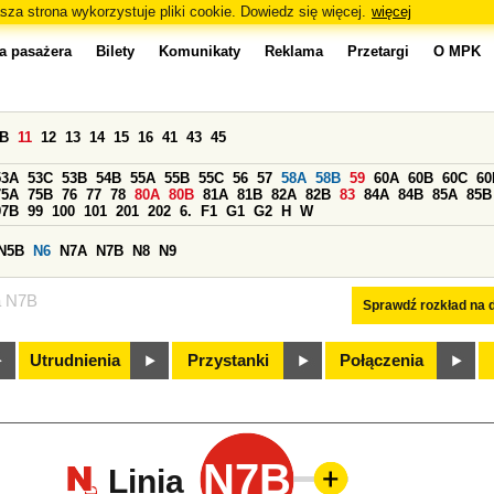
sza strona wykorzystuje pliki cookie. Dowiedz się więcej.
więcej
a pasażera
Bilety
Komunikaty
Reklama
Przetargi
O MPK
0B
11
12
13
14
15
16
41
43
45
53A
53C
53B
54B
55A
55B
55C
56
57
58A
58B
59
60A
60B
60C
60
75A
75B
76
77
78
80A
80B
81A
81B
82A
82B
83
84A
84B
85A
85B
97B
99
100
101
201
202
6.
F1
G1
G2
H
W
N5B
N6
N7A
N7B
N8
N9
a N7B
Sprawdź rozkład na d
Utrudnienia
Przystanki
Połączenia
N7B
Linia