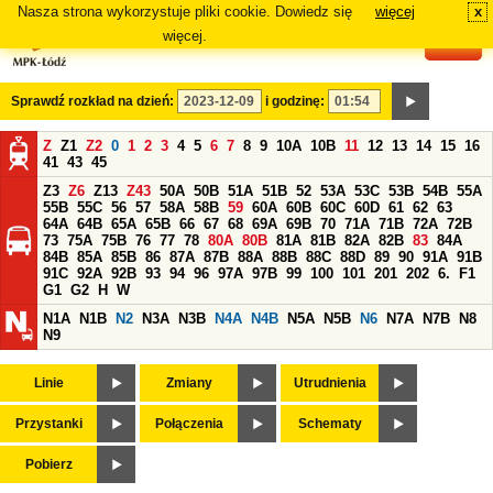
Nasza strona wykorzystuje pliki cookie. Dowiedz się
więcej
x
#
więcej.
Sprawdź rozkład na dzień:
i godzinę:
Z
Z1
Z2
0
1
2
3
4
5
6
7
8
9
10A
10B
11
12
13
14
15
16
41
43
45
Z3
Z6
Z13
Z43
50A
50B
51A
51B
52
53A
53C
53B
54B
55A
55B
55C
56
57
58A
58B
59
60A
60B
60C
60D
61
62
63
64A
64B
65A
65B
66
67
68
69A
69B
70
71A
71B
72A
72B
73
75A
75B
76
77
78
80A
80B
81A
81B
82A
82B
83
84A
84B
85A
85B
86
87A
87B
88A
88B
88C
88D
89
90
91A
91B
91C
92A
92B
93
94
96
97A
97B
99
100
101
201
202
6.
F1
G1
G2
H
W
N1A
N1B
N2
N3A
N3B
N4A
N4B
N5A
N5B
N6
N7A
N7B
N8
N9
Linie
Zmiany
Utrudnienia
Przystanki
Połączenia
Schematy
Pobierz