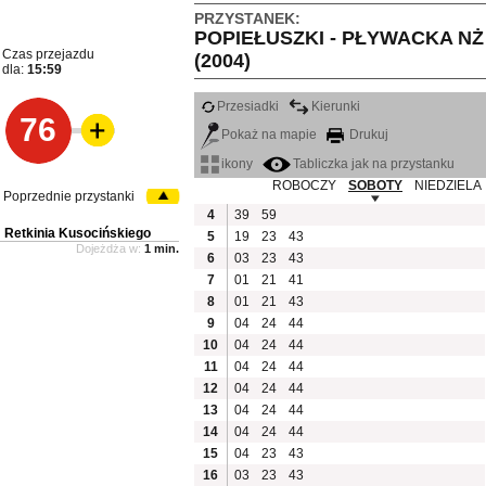
PRZYSTANEK:
POPIEŁUSZKI - PŁYWACKA NŻ
Czas przejazdu
(2004)
dla:
15:59
Przesiadki
Kierunki
76
Pokaż na mapie
Drukuj
ikony
Tabliczka jak na przystanku
ROBOCZY
SOBOTY
NIEDZIELA
Poprzednie przystanki
4
39
59
Retkinia Kusocińskiego
5
19
23
43
Dojeżdża w:
1 min.
6
03
23
43
7
01
21
41
8
01
21
43
9
04
24
44
10
04
24
44
11
04
24
44
12
04
24
44
13
04
24
44
14
04
24
44
15
04
23
43
16
03
23
43